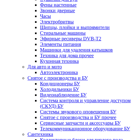
Фены настенные
Звонки дверные
Часы
Электробритвы
Щипцы, плойки и выпрямители
Стиральные машины
Эфирные ресиверы DVB-T2
Элементы питания
Машинки для удаления катышков
Техника для дома прочее
Кухонная техника
Для авто и мото
Автоэлектроника
Снятое с производства и БУ
Кондиционеры БУ
Холодильники БУ
Видеонаблюдение БУ
Система контроля и управление доступом
(СКУД) БУ
Системы звукового оповещения БУ
Снятое с производства и БУ прочее
Сервисные запчасти и аксессуары БУ
Телекоммуникационное оборудование БУ
Сантехника
Коллекторные блоки для теплого пола