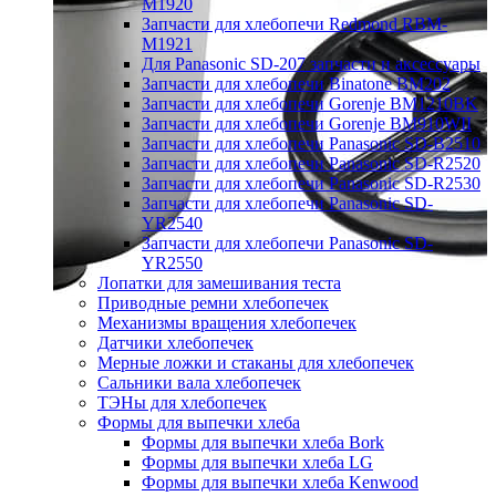
M1920
Запчасти для хлебопечи Redmond RBM-
M1921
Для Panasonic SD-207 запчасти и аксессуары
Запчасти для хлебопечи Binatone BM202
Запчасти для хлебопечи Gorenje BM1210BK
Запчасти для хлебопечи Gorenje BM910WII
Запчасти для хлебопечи Panasonic SD-B2510
Запчасти для хлебопечи Panasonic SD-R2520
Запчасти для хлебопечи Panasonic SD-R2530
Запчасти для хлебопечи Panasonic SD-
YR2540
Запчасти для хлебопечи Panasonic SD-
YR2550
Лопатки для замешивания теста
Приводные ремни хлебопечек
Механизмы вращения хлебопечек
Датчики хлебопечек
Мерные ложки и стаканы для хлебопечек
Сальники вала хлебопечек
ТЭНы для хлебопечек
Формы для выпечки хлеба
Формы для выпечки хлеба Bork
Формы для выпечки хлеба LG
Формы для выпечки хлеба Kenwood