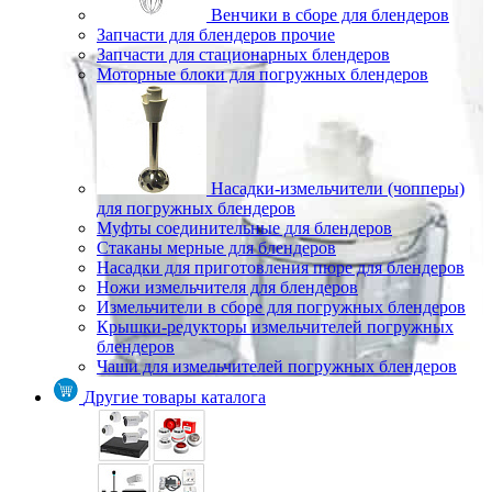
Венчики в сборе для блендеров
Запчасти для блендеров прочие
Запчасти для стационарных блендеров
Моторные блоки для погружных блендеров
Насадки-измельчители (чопперы)
для погружных блендеров
Муфты соединительные для блендеров
Стаканы мерные для блендеров
Насадки для приготовления пюре для блендеров
Ножи измельчителя для блендеров
Измельчители в сборе для погружных блендеров
Крышки-редукторы измельчителей погружных
блендеров
Чаши для измельчителей погружных блендеров
Другие товары каталога