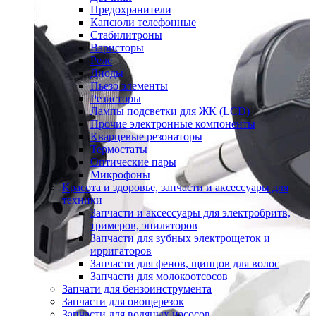
Предохранители
Капсюли телефонные
Стабилитроны
Варисторы
Реле
Диоды
Пьезо элементы
Резисторы
Лампы подсветки для ЖК (LCD)
Прочие электронные компоненты
Кварцевые резонаторы
Термостаты
Оптические пары
Микрофоны
Красота и здоровье, запчасти и аксессуары для
техники
Запчасти и аксессуары для электробритв,
тримеров, эпиляторов
Запчасти для зубных электрощеток и
ирригаторов
Запчасти для фенов, щипцов для волос
Запчасти для молокоотсосов
Запчати для бензоинструмента
Запчасти для овощерезок
Запчасти для водяных насосов