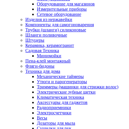
Оборудование для магазинов
Измерительные приборы
Сетевое оборудование
Изделия из нержавейки
Компоненты для самогоноварения
Трубки (шланги) силиконовые
Шланги поливочные
Штуцеры
Керамика, керамогранит
Садовая Техника
Минимойки
Пена-клей монтажный
Фляги-бидоны
Техника для дома
Механические таймеры
Утюги и парогенераторы
Триммеры (машинки для стрижки волос)
Электрические зубные щетки
Климатическая техника
Аксессуары для гаджетов
Радиоприемники
Электросчетчики
Весы
Дозаторы для мыла
Сушилки для рук