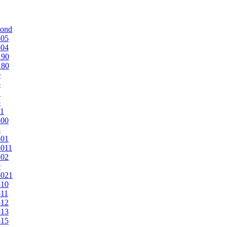
mond
505
504
190
180
0
5
1
5
1
500
3
501
011
502
9
5021
510
11
512
513
515