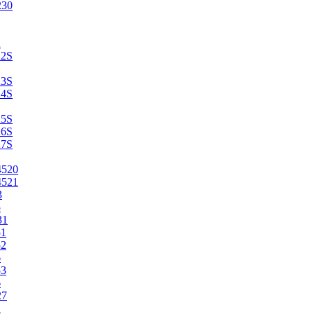
230
2
22S
23S
24S
25S
26S
27S
4520
4521
3
5
31
51
52
6
53
6
27
1