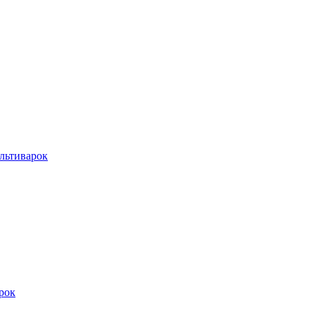
льтиварок
рок