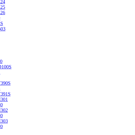
524
525
526
0
2S
503
0
D100S
2
F390S
3
F391S
M301
40
M302
50
M303
70