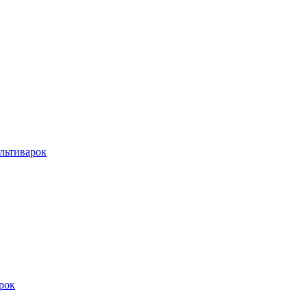
льтиварок
рок