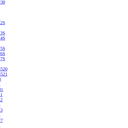
230
2
22S
23S
24S
25S
26S
27S
4520
4521
3
5
31
51
52
6
53
6
27
1