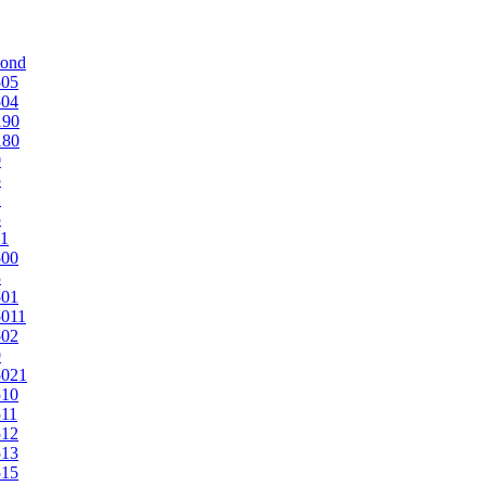
mond
505
504
190
180
0
5
1
5
1
500
3
501
011
502
9
5021
510
11
512
513
515