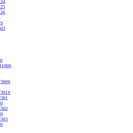
524
525
526
0
2S
503
0
D100S
2
F390S
3
F391S
M301
40
M302
50
M303
70