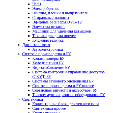
Часы
Электробритвы
Щипцы, плойки и выпрямители
Стиральные машины
Эфирные ресиверы DVB-T2
Элементы питания
Машинки для удаления катышков
Техника для дома прочее
Кухонная техника
Для авто и мото
Автоэлектроника
Снятое с производства и БУ
Кондиционеры БУ
Холодильники БУ
Видеонаблюдение БУ
Система контроля и управление доступом
(СКУД) БУ
Системы звукового оповещения БУ
Снятое с производства и БУ прочее
Сервисные запчасти и аксессуары БУ
Телекоммуникационное оборудование БУ
Сантехника
Коллекторные блоки для теплого пола
Сантехника прочее
Краны шаровые