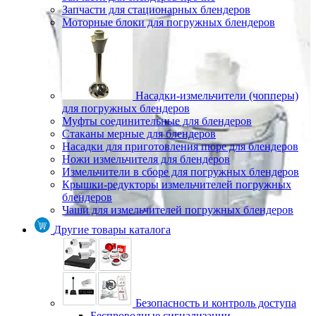
Запчасти для стационарных блендеров
Моторные блоки для погружных блендеров
Насадки-измельчители (чопперы)
для погружных блендеров
Муфты соединительные для блендеров
Стаканы мерные для блендеров
Насадки для приготовления пюре для блендеров
Ножи измельчителя для блендеров
Измельчители в сборе для погружных блендеров
Крышки-редукторы измельчителей погружных
блендеров
Чаши для измельчителей погружных блендеров
Другие товары каталога
Безопасность и контроль доступа
Беспроводные сигнализации