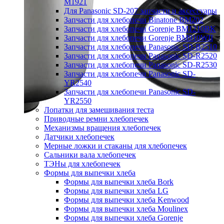
M1921
Для Panasonic SD-207 запчасти и аксессуары
Запчасти для хлебопечи Binatone BM202
Запчасти для хлебопечи Gorenje BM1210BK
Запчасти для хлебопечи Gorenje BM910WII
Запчасти для хлебопечи Panasonic SD-B2510
Запчасти для хлебопечи Panasonic SD-R2520
Запчасти для хлебопечи Panasonic SD-R2530
Запчасти для хлебопечи Panasonic SD-
YR2540
Запчасти для хлебопечи Panasonic SD-
YR2550
Лопатки для замешивания теста
Приводные ремни хлебопечек
Механизмы вращения хлебопечек
Датчики хлебопечек
Мерные ложки и стаканы для хлебопечек
Сальники вала хлебопечек
ТЭНы для хлебопечек
Формы для выпечки хлеба
Формы для выпечки хлеба Bork
Формы для выпечки хлеба LG
Формы для выпечки хлеба Kenwood
Формы для выпечки хлеба Moulinex
Формы для выпечки хлеба Gorenje