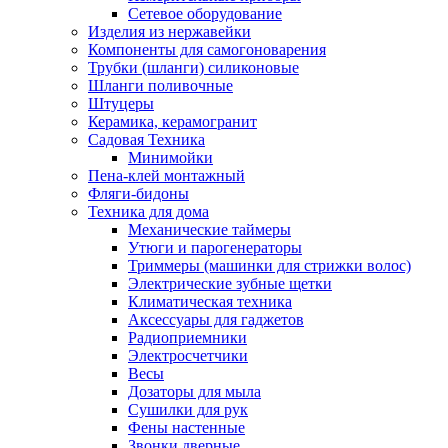
Сетевое оборудование
Изделия из нержавейки
Компоненты для самогоноварения
Трубки (шланги) силиконовые
Шланги поливочные
Штуцеры
Керамика, керамогранит
Садовая Техника
Минимойки
Пена-клей монтажный
Фляги-бидоны
Техника для дома
Механические таймеры
Утюги и парогенераторы
Триммеры (машинки для стрижки волос)
Электрические зубные щетки
Климатическая техника
Аксессуары для гаджетов
Радиоприемники
Электросчетчики
Весы
Дозаторы для мыла
Сушилки для рук
Фены настенные
Звонки дверные