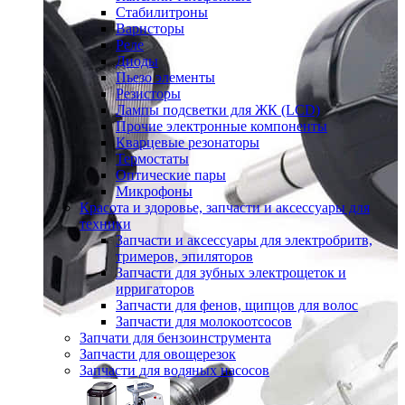
Стабилитроны
Варисторы
Реле
Диоды
Пьезо элементы
Резисторы
Лампы подсветки для ЖК (LCD)
Прочие электронные компоненты
Кварцевые резонаторы
Термостаты
Оптические пары
Микрофоны
Красота и здоровье, запчасти и аксессуары для
техники
Запчасти и аксессуары для электробритв,
тримеров, эпиляторов
Запчасти для зубных электрощеток и
ирригаторов
Запчасти для фенов, щипцов для волос
Запчасти для молокоотсосов
Запчати для бензоинструмента
Запчасти для овощерезок
Запчасти для водяных насосов