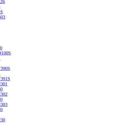
526
0
2S
503
0
D100S
2
F390S
3
F391S
M301
40
M302
50
M303
70
230