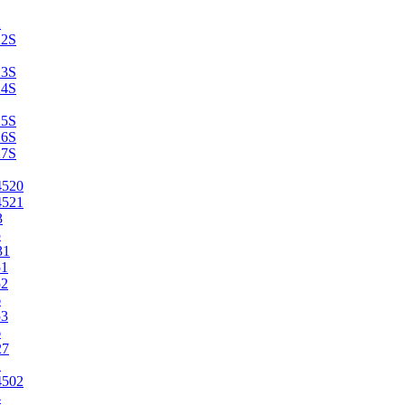
2
22S
23S
24S
25S
26S
27S
4520
4521
3
5
31
51
52
6
53
6
27
1
4502
4