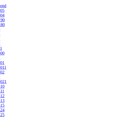
mond
505
504
190
180
0
5
1
5
1
500
3
501
011
502
9
5021
510
11
512
513
515
524
525