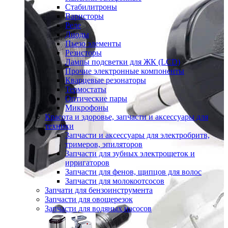
Стабилитроны
Варисторы
Реле
Диоды
Пьезо элементы
Резисторы
Лампы подсветки для ЖК (LCD)
Прочие электронные компоненты
Кварцевые резонаторы
Термостаты
Оптические пары
Микрофоны
Красота и здоровье, запчасти и аксессуары для
техники
Запчасти и аксессуары для электробритв,
тримеров, эпиляторов
Запчасти для зубных электрощеток и
ирригаторов
Запчасти для фенов, щипцов для волос
Запчасти для молокоотсосов
Запчати для бензоинструмента
Запчасти для овощерезок
Запчасти для водяных насосов