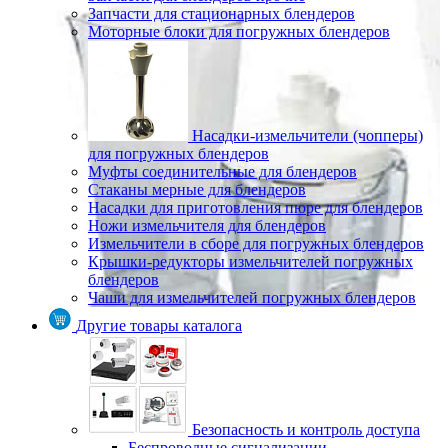
Запчасти для стационарных блендеров
Моторные блоки для погружных блендеров
Насадки-измельчители (чопперы)
для погружных блендеров
Муфты соединительные для блендеров
Стаканы мерные для блендеров
Насадки для приготовления пюре для блендеров
Ножи измельчителя для блендеров
Измельчители в сборе для погружных блендеров
Крышки-редукторы измельчителей погружных
блендеров
Чаши для измельчителей погружных блендеров
Другие товары каталога
Безопасность и контроль доступа
Беспроводные сигнализации