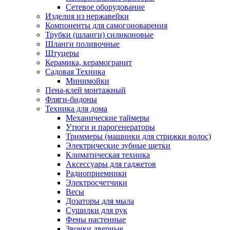
Сетевое оборудование
Изделия из нержавейки
Компоненты для самогоноварения
Трубки (шланги) силиконовые
Шланги поливочные
Штуцеры
Керамика, керамогранит
Садовая Техника
Минимойки
Пена-клей монтажный
Фляги-бидоны
Техника для дома
Механические таймеры
Утюги и парогенераторы
Триммеры (машинки для стрижки волос)
Электрические зубные щетки
Климатическая техника
Аксессуары для гаджетов
Радиоприемники
Электросчетчики
Весы
Дозаторы для мыла
Сушилки для рук
Фены настенные
Звонки дверные