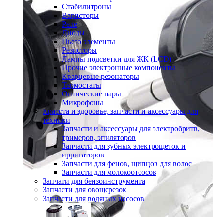
Стабилитроны
Варисторы
Реле
Диоды
Пьезо элементы
Резисторы
Лампы подсветки для ЖК (LCD)
Прочие электронные компоненты
Кварцевые резонаторы
Термостаты
Оптические пары
Микрофоны
Красота и здоровье, запчасти и аксессуары для
техники
Запчасти и аксессуары для электробритв,
тримеров, эпиляторов
Запчасти для зубных электрощеток и
ирригаторов
Запчасти для фенов, щипцов для волос
Запчасти для молокоотсосов
Запчати для бензоинструмента
Запчасти для овощерезок
Запчасти для водяных насосов