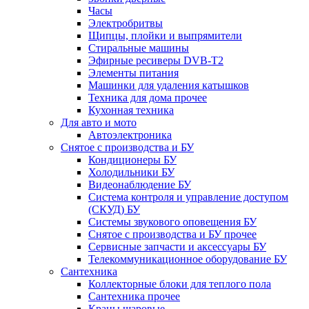
Часы
Электробритвы
Щипцы, плойки и выпрямители
Стиральные машины
Эфирные ресиверы DVB-T2
Элементы питания
Машинки для удаления катышков
Техника для дома прочее
Кухонная техника
Для авто и мото
Автоэлектроника
Снятое с производства и БУ
Кондиционеры БУ
Холодильники БУ
Видеонаблюдение БУ
Система контроля и управление доступом
(СКУД) БУ
Системы звукового оповещения БУ
Снятое с производства и БУ прочее
Сервисные запчасти и аксессуары БУ
Телекоммуникационное оборудование БУ
Сантехника
Коллекторные блоки для теплого пола
Сантехника прочее
Краны шаровые