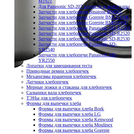
M1921
Для Panasonic SD-207 запчасти и аксессуары
Запчасти для хлебопечи Binatone BM202
Запчасти для хлебопечи Gorenje BM1210BK
Запчасти для хлебопечи Gorenje BM910WII
Запчасти для хлебопечи Panasonic SD-B2510
Запчасти для хлебопечи Panasonic SD-R2520
Запчасти для хлебопечи Panasonic SD-R2530
Запчасти для хлебопечи Panasonic SD-
YR2540
Запчасти для хлебопечи Panasonic SD-
YR2550
Лопатки для замешивания теста
Приводные ремни хлебопечек
Механизмы вращения хлебопечек
Датчики хлебопечек
Мерные ложки и стаканы для хлебопечек
Сальники вала хлебопечек
ТЭНы для хлебопечек
Формы для выпечки хлеба
Формы для выпечки хлеба Bork
Формы для выпечки хлеба LG
Формы для выпечки хлеба Kenwood
Формы для выпечки хлеба Moulinex
Формы для выпечки хлеба Gorenje