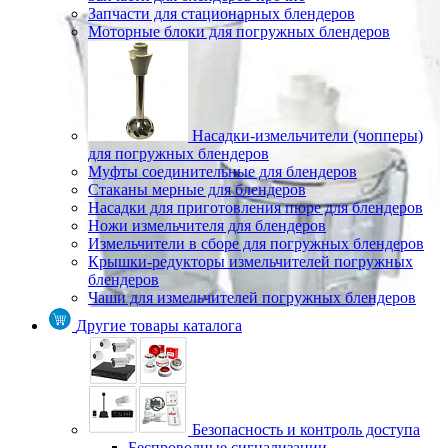
Запчасти для стационарных блендеров
Моторные блоки для погружных блендеров
Насадки-измельчители (чопперы)
для погружных блендеров
Муфты соединительные для блендеров
Стаканы мерные для блендеров
Насадки для приготовления пюре для блендеров
Ножи измельчителя для блендеров
Измельчители в сборе для погружных блендеров
Крышки-редукторы измельчителей погружных
блендеров
Чаши для измельчителей погружных блендеров
Другие товары каталога
Безопасность и контроль доступа
Беспроводные сигнализации