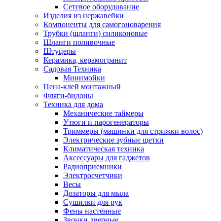
Сетевое оборудование
Изделия из нержавейки
Компоненты для самогоноварения
Трубки (шланги) силиконовые
Шланги поливочные
Штуцеры
Керамика, керамогранит
Садовая Техника
Минимойки
Пена-клей монтажный
Фляги-бидоны
Техника для дома
Механические таймеры
Утюги и парогенераторы
Триммеры (машинки для стрижки волос)
Электрические зубные щетки
Климатическая техника
Аксессуары для гаджетов
Радиоприемники
Электросчетчики
Весы
Дозаторы для мыла
Сушилки для рук
Фены настенные
Звонки дверные