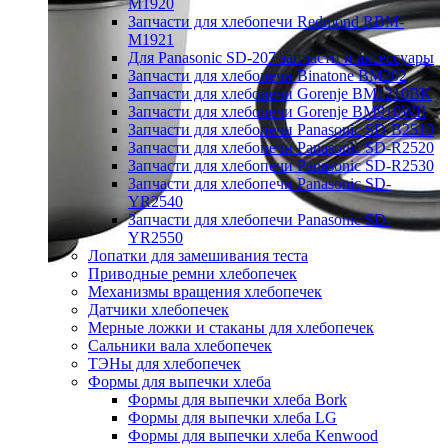
M1920
Запчасти для хлебопечи Redmond RBM-
M1921
Для Panasonic SD-207 запчасти и аксессуары
Запчасти для хлебопечи Binatone BM202
Запчасти для хлебопечи Gorenje BM1210BK
Запчасти для хлебопечи Gorenje BM910WII
Запчасти для хлебопечи Panasonic SD-B2510
Запчасти для хлебопечи Panasonic SD-R2520
Запчасти для хлебопечи Panasonic SD-R2530
Запчасти для хлебопечи Panasonic SD-
YR2540
Запчасти для хлебопечи Panasonic SD-
YR2550
Лопатки для замешивания теста
Приводные ремни хлебопечек
Механизмы вращения хлебопечек
Датчики хлебопечек
Мерные ложки и стаканы для хлебопечек
Сальники вала хлебопечек
ТЭНы для хлебопечек
Формы для выпечки хлеба
Формы для выпечки хлеба Bork
Формы для выпечки хлеба LG
Формы для выпечки хлеба Kenwood