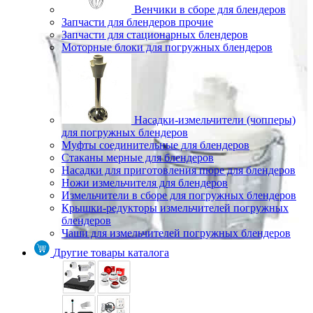
Венчики в сборе для блендеров
Запчасти для блендеров прочие
Запчасти для стационарных блендеров
Моторные блоки для погружных блендеров
Насадки-измельчители (чопперы)
для погружных блендеров
Муфты соединительные для блендеров
Стаканы мерные для блендеров
Насадки для приготовления пюре для блендеров
Ножи измельчителя для блендеров
Измельчители в сборе для погружных блендеров
Крышки-редукторы измельчителей погружных
блендеров
Чаши для измельчителей погружных блендеров
Другие товары каталога