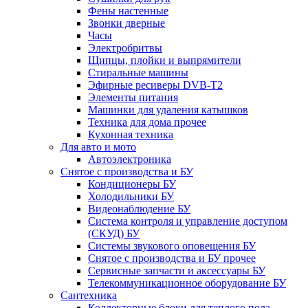
Фены настенные
Звонки дверные
Часы
Электробритвы
Щипцы, плойки и выпрямители
Стиральные машины
Эфирные ресиверы DVB-T2
Элементы питания
Машинки для удаления катышков
Техника для дома прочее
Кухонная техника
Для авто и мото
Автоэлектроника
Снятое с производства и БУ
Кондиционеры БУ
Холодильники БУ
Видеонаблюдение БУ
Система контроля и управление доступом
(СКУД) БУ
Системы звукового оповещения БУ
Снятое с производства и БУ прочее
Сервисные запчасти и аксессуары БУ
Телекоммуникационное оборудование БУ
Сантехника
Коллекторные блоки для теплого пола