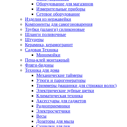
Оборудование для магазинов
Измерительные приборы
Сетевое оборудование
Изделия из нержавейки
Компоненты для самогоноварения
Трубки (шланги) силиконовые
Шланги поливочные
Штуцеры
Керамика, керамогранит
Садовая Техника
Минимойки
Пена-клей монтажный
Фляги-бидоны
Техника для дома
Механические таймеры
Утюги и парогенераторы
Триммеры (машинки для стрижки волос)
Электрические зубные щетки
Климатическая техника
Аксессуары для гаджетов
Радиоприемники
Электросчетчики
Весы
Дозаторы для мыла
Сушилки для рук