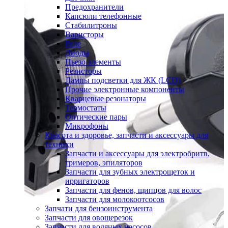
Предохранители
Капсюли телефонные
Стабилитроны
Варисторы
Реле
Диоды
Пьезо элементы
Резисторы
Лампы подсветки для ЖК (LCD)
Прочие электронные компоненты
Кварцевые резонаторы
Термостаты
Оптические пары
Микрофоны
Красота и здоровье, запчасти и аксессуары для
техники
Запчасти и аксессуары для электробритв,
тримеров, эпиляторов
Запчасти для зубных электрощеток и
ирригаторов
Запчасти для фенов, щипцов для волос
Запчасти для молокоотсосов
Запчати для бензоинструмента
Запчасти для овощерезок
Запчасти для водяных насосов