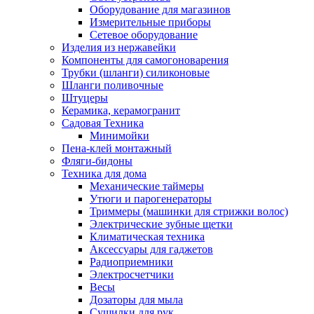
Оборудование для магазинов
Измерительные приборы
Сетевое оборудование
Изделия из нержавейки
Компоненты для самогоноварения
Трубки (шланги) силиконовые
Шланги поливочные
Штуцеры
Керамика, керамогранит
Садовая Техника
Минимойки
Пена-клей монтажный
Фляги-бидоны
Техника для дома
Механические таймеры
Утюги и парогенераторы
Триммеры (машинки для стрижки волос)
Электрические зубные щетки
Климатическая техника
Аксессуары для гаджетов
Радиоприемники
Электросчетчики
Весы
Дозаторы для мыла
Сушилки для рук