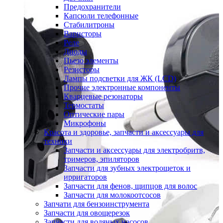
Предохранители
Капсюли телефонные
Стабилитроны
Варисторы
Реле
Диоды
Пьезо элементы
Резисторы
Лампы подсветки для ЖК (LCD)
Прочие электронные компоненты
Кварцевые резонаторы
Термостаты
Оптические пары
Микрофоны
Красота и здоровье, запчасти и аксессуары для
техники
Запчасти и аксессуары для электробритв,
тримеров, эпиляторов
Запчасти для зубных электрощеток и
ирригаторов
Запчасти для фенов, щипцов для волос
Запчасти для молокоотсосов
Запчати для бензоинструмента
Запчасти для овощерезок
Запчасти для водяных насосов