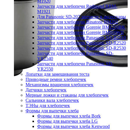
M1920
Запчасти для хлебопечи Redmond RBM-
M1921
Для Panasonic SD-207 запчасти и аксессуары
Запчасти для хлебопечи Binatone BM202
Запчасти для хлебопечи Gorenje BM1210BK
Запчасти для хлебопечи Gorenje BM910WII
Запчасти для хлебопечи Panasonic SD-B2510
Запчасти для хлебопечи Panasonic SD-R2520
Запчасти для хлебопечи Panasonic SD-R2530
Запчасти для хлебопечи Panasonic SD-
YR2540
Запчасти для хлебопечи Panasonic SD-
YR2550
Лопатки для замешивания теста
Приводные ремни хлебопечек
Механизмы вращения хлебопечек
Датчики хлебопечек
Мерные ложки и стаканы для хлебопечек
Сальники вала хлебопечек
ТЭНы для хлебопечек
Формы для выпечки хлеба
Формы для выпечки хлеба Bork
Формы для выпечки хлеба LG
Формы для выпечки хлеба Kenwood