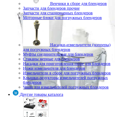
Венчики в сборе для блендеров
Запчасти для блендеров прочие
Запчасти для стационарных блендеров
Моторные блоки для погружных блендеров
Насадки-измельчители (чопперы)
для погружных блендеров
Муфты соединительные для блендеров
Стаканы мерные для блендеров
Насадки для приготовления пюре для блендеров
Ножи измельчителя для блендеров
Измельчители в сборе для погружных блендеров
Крышки-редукторы измельчителей погружных
блендеров
Чаши для измельчителей погружных блендеров
Другие товары каталога