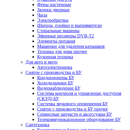
Фены настенные
Звонки дверные
Часы
Электробритвы
Щипцы, плойки и выпрямители
Стиральные машины
Эфирные ресиверы DVB-T2
Элементы питания
Машинки для удаления катышков
Техника для дома прочее
Кухонная техника
Для авто и мото
Автоэлектроника
Снятое с производства и БУ
Кондиционеры БУ
Холодильники БУ
Видеонаблюдение БУ
Система контроля и управление доступом
(СКУД) БУ
Системы звукового оповещения БУ
Снятое с производства и БУ прочее
Сервисные запчасти и аксессуары БУ
Телекоммуникационное оборудование БУ
Сантехника
Коллекторные блоки для теплого пола