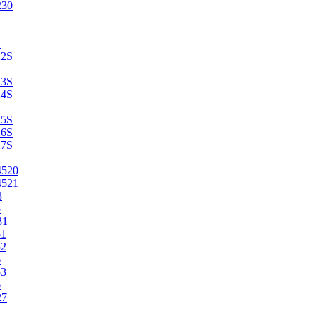
230
2
22S
23S
24S
25S
26S
27S
4520
4521
3
5
31
51
52
6
53
6
27
1