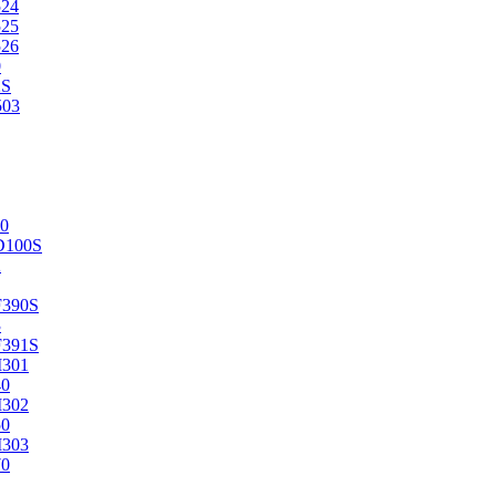
524
525
526
0
2S
503
0
D100S
2
F390S
3
F391S
M301
40
M302
50
M303
70