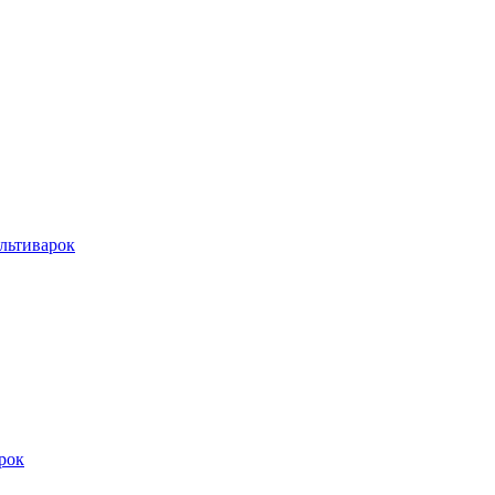
льтиварок
рок