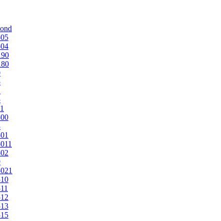
mond
505
504
190
180
0
5
1
5
1
500
3
501
011
502
9
5021
510
11
512
513
515