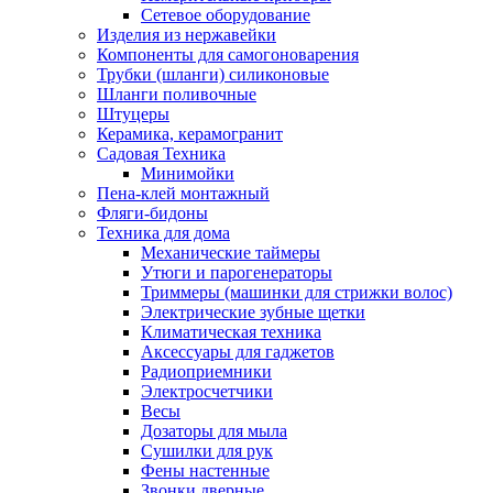
Сетевое оборудование
Изделия из нержавейки
Компоненты для самогоноварения
Трубки (шланги) силиконовые
Шланги поливочные
Штуцеры
Керамика, керамогранит
Садовая Техника
Минимойки
Пена-клей монтажный
Фляги-бидоны
Техника для дома
Механические таймеры
Утюги и парогенераторы
Триммеры (машинки для стрижки волос)
Электрические зубные щетки
Климатическая техника
Аксессуары для гаджетов
Радиоприемники
Электросчетчики
Весы
Дозаторы для мыла
Сушилки для рук
Фены настенные
Звонки дверные