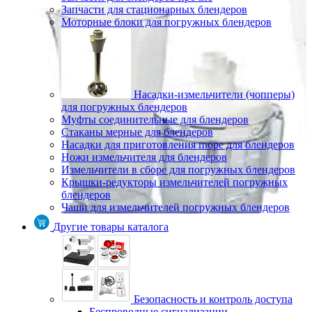
Запчасти для стационарных блендеров
Моторные блоки для погружных блендеров
Насадки-измельчители (чопперы)
для погружных блендеров
Муфты соединительные для блендеров
Стаканы мерные для блендеров
Насадки для приготовления пюре для блендеров
Ножи измельчителя для блендеров
Измельчители в сборе для погружных блендеров
Крышки-редукторы измельчителей погружных
блендеров
Чаши для измельчителей погружных блендеров
Другие товары каталога
Безопасность и контроль доступа
Беспроводные сигнализации