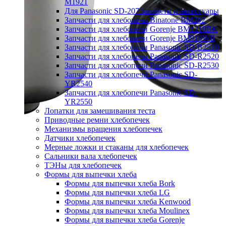
M1921
Для Panasonic SD-207 запчасти и аксессуары
Запчасти для хлебопечи Binatone BM202
Запчасти для хлебопечи Gorenje BM1210BK
Запчасти для хлебопечи Gorenje BM910WII
Запчасти для хлебопечи Panasonic SD-B2510
Запчасти для хлебопечи Panasonic SD-R2520
Запчасти для хлебопечи Panasonic SD-R2530
Запчасти для хлебопечи Panasonic SD-
YR2540
Запчасти для хлебопечи Panasonic SD-
YR2550
Лопатки для замешивания теста
Приводные ремни хлебопечек
Механизмы вращения хлебопечек
Датчики хлебопечек
Мерные ложки и стаканы для хлебопечек
Сальники вала хлебопечек
ТЭНы для хлебопечек
Формы для выпечки хлеба
Формы для выпечки хлеба Bork
Формы для выпечки хлеба LG
Формы для выпечки хлеба Kenwood
Формы для выпечки хлеба Moulinex
Формы для выпечки хлеба Gorenje