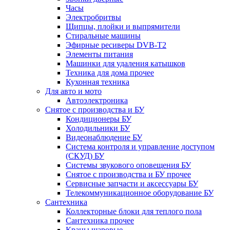
Часы
Электробритвы
Щипцы, плойки и выпрямители
Стиральные машины
Эфирные ресиверы DVB-T2
Элементы питания
Машинки для удаления катышков
Техника для дома прочее
Кухонная техника
Для авто и мото
Автоэлектроника
Снятое с производства и БУ
Кондиционеры БУ
Холодильники БУ
Видеонаблюдение БУ
Система контроля и управление доступом
(СКУД) БУ
Системы звукового оповещения БУ
Снятое с производства и БУ прочее
Сервисные запчасти и аксессуары БУ
Телекоммуникационное оборудование БУ
Сантехника
Коллекторные блоки для теплого пола
Сантехника прочее
Краны шаровые