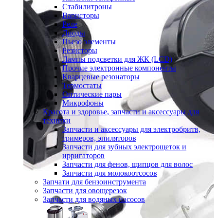
Стабилитроны
Варисторы
Реле
Диоды
Пьезо элементы
Резисторы
Лампы подсветки для ЖК (LCD)
Прочие электронные компоненты
Кварцевые резонаторы
Термостаты
Оптические пары
Микрофоны
Красота и здоровье, запчасти и аксессуары для
техники
Запчасти и аксессуары для электробритв,
тримеров, эпиляторов
Запчасти для зубных электрощеток и
ирригаторов
Запчасти для фенов, щипцов для волос
Запчасти для молокоотсосов
Запчати для бензоинструмента
Запчасти для овощерезок
Запчасти для водяных насосов