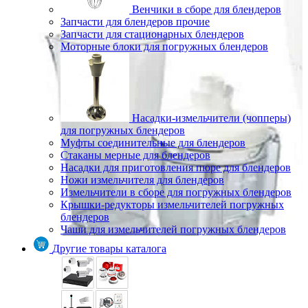
Венчики в сборе для блендеров
Запчасти для блендеров прочие
Запчасти для стационарных блендеров
Моторные блоки для погружных блендеров
Насадки-измельчители (чопперы)
для погружных блендеров
Муфты соединительные для блендеров
Стаканы мерные для блендеров
Насадки для приготовления пюре для блендеров
Ножи измельчителя для блендеров
Измельчители в сборе для погружных блендеров
Крышки-редукторы измельчителей погружных
блендеров
Чаши для измельчителей погружных блендеров
Другие товары каталога