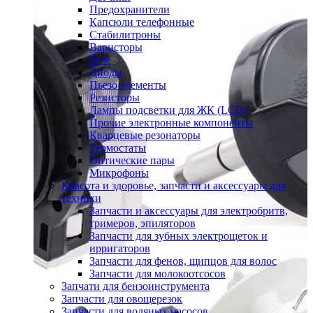
Предохранители
Капсюли телефонные
Стабилитроны
Варисторы
Реле
Диоды
Пьезо элементы
Резисторы
Лампы подсветки для ЖК (LCD)
Прочие электронные компоненты
Кварцевые резонаторы
Термостаты
Оптические пары
Микрофоны
Красота и здоровье, запчасти и аксессуары для
техники
Запчасти и аксессуары для электробритв,
тримеров, эпиляторов
Запчасти для зубных электрощеток и
ирригаторов
Запчасти для фенов, щипцов для волос
Запчасти для молокоотсосов
Запчати для бензоинструмента
Запчасти для овощерезок
Запчасти для водяных насосов