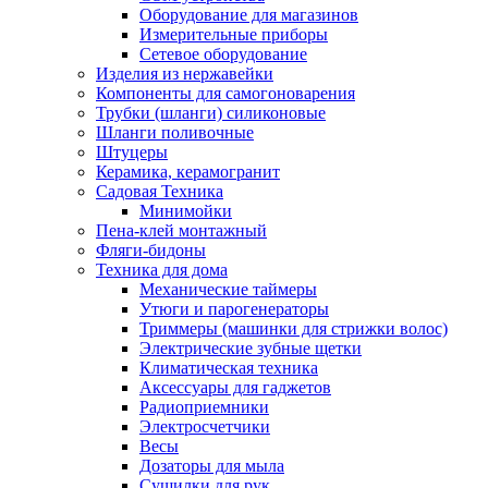
Оборудование для магазинов
Измерительные приборы
Сетевое оборудование
Изделия из нержавейки
Компоненты для самогоноварения
Трубки (шланги) силиконовые
Шланги поливочные
Штуцеры
Керамика, керамогранит
Садовая Техника
Минимойки
Пена-клей монтажный
Фляги-бидоны
Техника для дома
Механические таймеры
Утюги и парогенераторы
Триммеры (машинки для стрижки волос)
Электрические зубные щетки
Климатическая техника
Аксессуары для гаджетов
Радиоприемники
Электросчетчики
Весы
Дозаторы для мыла
Сушилки для рук