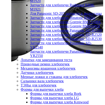
M1920
Запчасти для хлебопечи Redmond RBM-
M1921
Для Panasonic SD-207 запчасти и аксессуары
Запчасти для хлебопечи Binatone BM202
Запчасти для хлебопечи Gorenje BM1210BK
Запчасти для хлебопечи Gorenje BM910WII
Запчасти для хлебопечи Panasonic SD-B2510
Запчасти для хлебопечи Panasonic SD-R2520
Запчасти для хлебопечи Panasonic SD-R2530
Запчасти для хлебопечи Panasonic SD-
YR2540
Запчасти для хлебопечи Panasonic SD-
YR2550
Лопатки для замешивания теста
Приводные ремни хлебопечек
Механизмы вращения хлебопечек
Датчики хлебопечек
Мерные ложки и стаканы для хлебопечек
Сальники вала хлебопечек
ТЭНы для хлебопечек
Формы для выпечки хлеба
Формы для выпечки хлеба Bork
Формы для выпечки хлеба LG
Формы для выпечки хлеба Kenwood