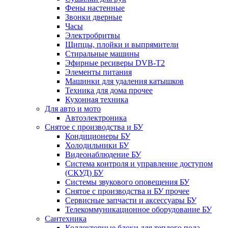
Фены настенные
Звонки дверные
Часы
Электробритвы
Щипцы, плойки и выпрямители
Стиральные машины
Эфирные ресиверы DVB-T2
Элементы питания
Машинки для удаления катышков
Техника для дома прочее
Кухонная техника
Для авто и мото
Автоэлектроника
Снятое с производства и БУ
Кондиционеры БУ
Холодильники БУ
Видеонаблюдение БУ
Система контроля и управление доступом
(СКУД) БУ
Системы звукового оповещения БУ
Снятое с производства и БУ прочее
Сервисные запчасти и аксессуары БУ
Телекоммуникационное оборудование БУ
Сантехника
Коллекторные блоки для теплого пола