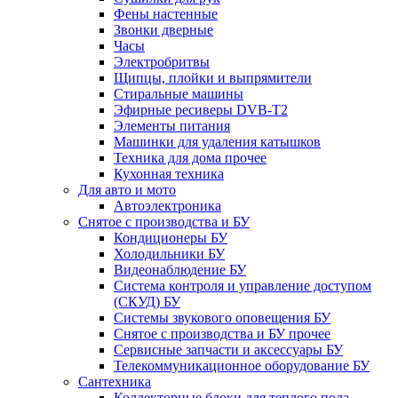
Фены настенные
Звонки дверные
Часы
Электробритвы
Щипцы, плойки и выпрямители
Стиральные машины
Эфирные ресиверы DVB-T2
Элементы питания
Машинки для удаления катышков
Техника для дома прочее
Кухонная техника
Для авто и мото
Автоэлектроника
Снятое с производства и БУ
Кондиционеры БУ
Холодильники БУ
Видеонаблюдение БУ
Система контроля и управление доступом
(СКУД) БУ
Системы звукового оповещения БУ
Снятое с производства и БУ прочее
Сервисные запчасти и аксессуары БУ
Телекоммуникационное оборудование БУ
Сантехника
Коллекторные блоки для теплого пола