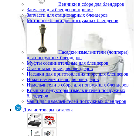
Венчики в сборе для блендеров
Запчасти для блендеров прочие
Запчасти для стационарных блендеров
Моторные блоки для погружных блендеров
Насадки-измельчители (чопперы)
для погружных блендеров
Муфты соединительные для блендеров
Стаканы мерные для блендеров
Насадки для приготовления пюре для блендеров
Ножи измельчителя для блендеров
Измельчители в сборе для погружных блендеров
Крышки-редукторы измельчителей погружных
блендеров
Чаши для измельчителей погружных блендеров
Другие товары каталога