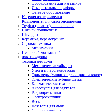
Оборудование для магазинов
Измерительные приборы
Сетевое оборудование
Изделия из нержавейки
Компоненты для самогоноварения
Трубки (шланги) силиконовые
Шланги поливочные
Штуцеры
Керамика, керамогранит
Садовая Техника
Минимойки
Пена-клей монтажный
Фляги-бидоны
Техника для дома
Механические таймеры
Утюги и парогенераторы
Триммеры (машинки для стрижки волос)
Электрические зубные щетки
Климатическая техника
Аксессуары для гаджетов
Радиоприемники
Электросчетчики
Весы
Дозаторы для мыла
Сушилки для рук