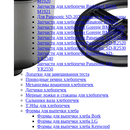
M1920
Запчасти для хлебопечи Redmond RBM-
M1921
Для Panasonic SD-207 запчасти и аксессуары
Запчасти для хлебопечи Binatone BM202
Запчасти для хлебопечи Gorenje BM1210BK
Запчасти для хлебопечи Gorenje BM910WII
Запчасти для хлебопечи Panasonic SD-B2510
Запчасти для хлебопечи Panasonic SD-R2520
Запчасти для хлебопечи Panasonic SD-R2530
Запчасти для хлебопечи Panasonic SD-
YR2540
Запчасти для хлебопечи Panasonic SD-
YR2550
Лопатки для замешивания теста
Приводные ремни хлебопечек
Механизмы вращения хлебопечек
Датчики хлебопечек
Мерные ложки и стаканы для хлебопечек
Сальники вала хлебопечек
ТЭНы для хлебопечек
Формы для выпечки хлеба
Формы для выпечки хлеба Bork
Формы для выпечки хлеба LG
Формы для выпечки хлеба Kenwood