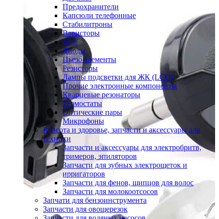
Предохранители
Капсюли телефонные
Стабилитроны
Варисторы
Реле
Диоды
Пьезо элементы
Резисторы
Лампы подсветки для ЖК (LCD)
Прочие электронные компоненты
Кварцевые резонаторы
Термостаты
Оптические пары
Микрофоны
Красота и здоровье, запчасти и аксессуары для
техники
Запчасти и аксессуары для электробритв,
тримеров, эпиляторов
Запчасти для зубных электрощеток и
ирригаторов
Запчасти для фенов, щипцов для волос
Запчасти для молокоотсосов
Запчати для бензоинструмента
Запчасти для овощерезок
Запчасти для водяных насосов