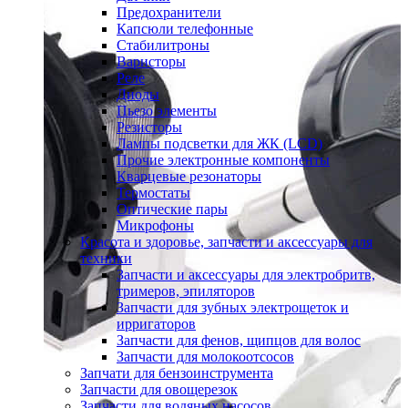
Предохранители
Капсюли телефонные
Стабилитроны
Варисторы
Реле
Диоды
Пьезо элементы
Резисторы
Лампы подсветки для ЖК (LCD)
Прочие электронные компоненты
Кварцевые резонаторы
Термостаты
Оптические пары
Микрофоны
Красота и здоровье, запчасти и аксессуары для
техники
Запчасти и аксессуары для электробритв,
тримеров, эпиляторов
Запчасти для зубных электрощеток и
ирригаторов
Запчасти для фенов, щипцов для волос
Запчасти для молокоотсосов
Запчати для бензоинструмента
Запчасти для овощерезок
Запчасти для водяных насосов