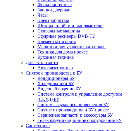
Фены настенные
Звонки дверные
Часы
Электробритвы
Щипцы, плойки и выпрямители
Стиральные машины
Эфирные ресиверы DVB-T2
Элементы питания
Машинки для удаления катышков
Техника для дома прочее
Кухонная техника
Для авто и мото
Автоэлектроника
Снятое с производства и БУ
Кондиционеры БУ
Холодильники БУ
Видеонаблюдение БУ
Система контроля и управление доступом
(СКУД) БУ
Системы звукового оповещения БУ
Снятое с производства и БУ прочее
Сервисные запчасти и аксессуары БУ
Телекоммуникационное оборудование БУ
Сантехника
Коллекторные блоки для теплого пола