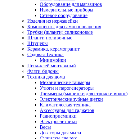
Оборудование для магазинов
Измерительные приборы
Сетевое оборудование
Изделия из нержавейки
Компоненты для самогоноварения
Трубки (шланги) силиконовые
Шланги поливочные
Штуцеры
Керамика, керамогранит
Садовая Техника
Минимойки
Пена-клей монтажный
Фляги-бидоны
Техника для дома
Механические таймеры
Утюги и парогенераторы
Триммеры (машинки для стрижки волос)
Электрические зубные щетки
Климатическая техника
Аксессуары для гаджетов
Радиоприемники
Электросчетчики
Весы
Дозаторы для мыла
Сушилки для рук