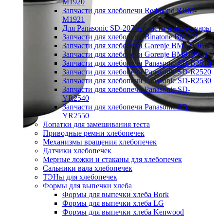
M1920
Запчасти для хлебопечи Redmond RBM-
M1921
Для Panasonic SD-207 запчасти и аксессуары
Запчасти для хлебопечи Binatone BM202
Запчасти для хлебопечи Gorenje BM1210BK
Запчасти для хлебопечи Gorenje BM910WII
Запчасти для хлебопечи Panasonic SD-B2510
Запчасти для хлебопечи Panasonic SD-R2520
Запчасти для хлебопечи Panasonic SD-R2530
Запчасти для хлебопечи Panasonic SD-
YR2540
Запчасти для хлебопечи Panasonic SD-
YR2550
Лопатки для замешивания теста
Приводные ремни хлебопечек
Механизмы вращения хлебопечек
Датчики хлебопечек
Мерные ложки и стаканы для хлебопечек
Сальники вала хлебопечек
ТЭНы для хлебопечек
Формы для выпечки хлеба
Формы для выпечки хлеба Bork
Формы для выпечки хлеба LG
Формы для выпечки хлеба Kenwood