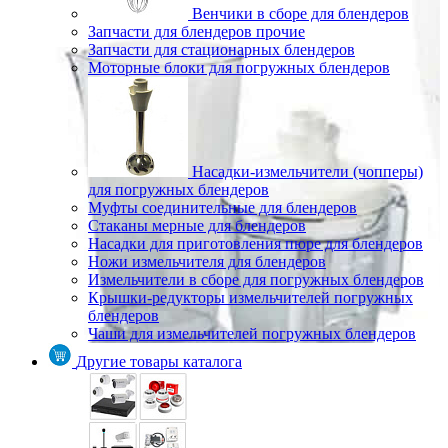
Венчики в сборе для блендеров
Запчасти для блендеров прочие
Запчасти для стационарных блендеров
Моторные блоки для погружных блендеров
Насадки-измельчители (чопперы)
для погружных блендеров
Муфты соединительные для блендеров
Стаканы мерные для блендеров
Насадки для приготовления пюре для блендеров
Ножи измельчителя для блендеров
Измельчители в сборе для погружных блендеров
Крышки-редукторы измельчителей погружных
блендеров
Чаши для измельчителей погружных блендеров
Другие товары каталога