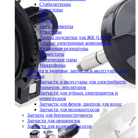
Стабилитроны
Варисторы
Реле
Диоды
Пьезо элементы
Резисторы
Лампы подсветки для ЖК (LCD)
Прочие электронные компоненты
Кварцевые резонаторы
Термостаты
Оптические пары
Микрофоны
Красота и здоровье, запчасти и аксессуары для
техники
Запчасти и аксессуары для электробритв,
тримеров, эпиляторов
Запчасти для зубных электрощеток и
ирригаторов
Запчасти для фенов, щипцов для волос
Запчасти для молокоотсосов
Запчати для бензоинструмента
Запчасти для овощерезок
Запчасти для водяных насосов