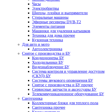
Часы
Электробритвы
Щипцы, плойки и выпрямители
Стиральные машины
Эфирные ресиверы DVB-T2
Элементы питания
Машинки для удаления катышков
Техника для дома прочее
Кухонная техника
Для авто и мото
Автоэлектроника
Снятое с производства и БУ
Кондиционеры БУ
Холодильники БУ
Видеонаблюдение БУ
Система контроля и управление доступом
(СКУД) БУ
Системы звукового оповещения БУ
Снятое с производства и БУ прочее
Сервисные запчасти и аксессуары БУ
Телекоммуникационное оборудование БУ
Сантехника
Коллекторные блоки для теплого пола
Сантехника прочее
Краны шаровые