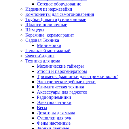
Сетевое оборудование
Изделия из нержавейки
Компоненты для самогоноварения
Трубки (шланги) силиконовые
Шланги поливочные
Штуцеры
Керамика, керамогранит
Садовая Техника
Минимойки
Пена-клей монтажный
Фляги-бидоны
Техника для дома
Механические таймеры
Утюги и парогенераторы
Триммеры (машинки для стрижки волос)
Электрические зубные щетки
Климатическая техника
Аксессуары для гаджетов
Радиоприемники
Электросчетчики
Весы
Дозаторы для мыла
Сушилки для рук
Фены настенные
Звонки дверные