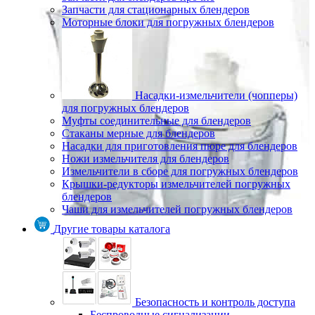
Запчасти для стационарных блендеров
Моторные блоки для погружных блендеров
Насадки-измельчители (чопперы)
для погружных блендеров
Муфты соединительные для блендеров
Стаканы мерные для блендеров
Насадки для приготовления пюре для блендеров
Ножи измельчителя для блендеров
Измельчители в сборе для погружных блендеров
Крышки-редукторы измельчителей погружных
блендеров
Чаши для измельчителей погружных блендеров
Другие товары каталога
Безопасность и контроль доступа
Беспроводные сигнализации