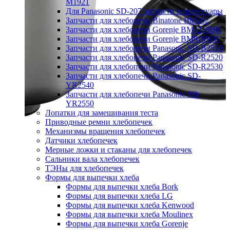
M1921
Для Panasonic SD-207 запчасти и аксессуары
Запчасти для хлебопечи Binatone BM202
Запчасти для хлебопечи Gorenje BM1210BK
Запчасти для хлебопечи Gorenje BM910WII
Запчасти для хлебопечи Panasonic SD-B2510
Запчасти для хлебопечи Panasonic SD-R2520
Запчасти для хлебопечи Panasonic SD-R2530
Запчасти для хлебопечи Panasonic SD-
YR2540
Запчасти для хлебопечи Panasonic SD-
YR2550
Лопатки для замешивания теста
Приводные ремни хлебопечек
Механизмы вращения хлебопечек
Датчики хлебопечек
Мерные ложки и стаканы для хлебопечек
Сальники вала хлебопечек
ТЭНы для хлебопечек
Формы для выпечки хлеба
Формы для выпечки хлеба Bork
Формы для выпечки хлеба LG
Формы для выпечки хлеба Kenwood
Формы для выпечки хлеба Moulinex
Формы для выпечки хлеба Gorenje