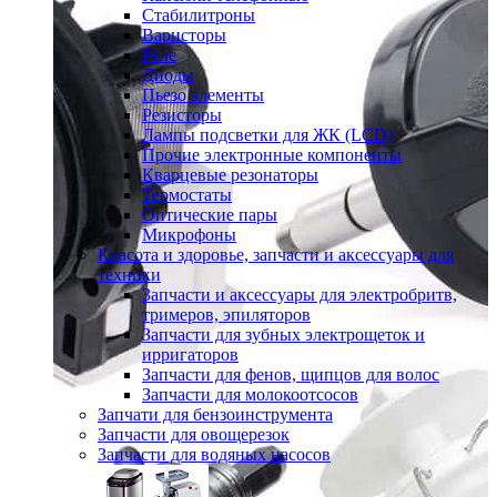
Стабилитроны
Варисторы
Реле
Диоды
Пьезо элементы
Резисторы
Лампы подсветки для ЖК (LCD)
Прочие электронные компоненты
Кварцевые резонаторы
Термостаты
Оптические пары
Микрофоны
Красота и здоровье, запчасти и аксессуары для
техники
Запчасти и аксессуары для электробритв,
тримеров, эпиляторов
Запчасти для зубных электрощеток и
ирригаторов
Запчасти для фенов, щипцов для волос
Запчасти для молокоотсосов
Запчати для бензоинструмента
Запчасти для овощерезок
Запчасти для водяных насосов