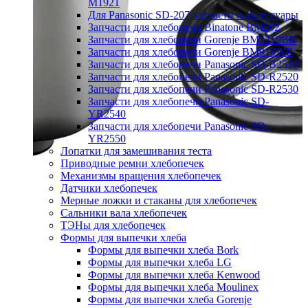
M1921
Для Panasonic SD-207 запчасти и аксессуары
Запчасти для хлебопечи Binatone BM202
Запчасти для хлебопечи Gorenje BM1210BK
Запчасти для хлебопечи Gorenje BM910WII
Запчасти для хлебопечи Panasonic SD-B2510
Запчасти для хлебопечи Panasonic SD-R2520
Запчасти для хлебопечи Panasonic SD-R2530
Запчасти для хлебопечи Panasonic SD-
YR2540
Запчасти для хлебопечи Panasonic SD-
YR2550
Лопатки для замешивания теста
Приводные ремни хлебопечек
Механизмы вращения хлебопечек
Датчики хлебопечек
Мерные ложки и стаканы для хлебопечек
Сальники вала хлебопечек
ТЭНы для хлебопечек
Формы для выпечки хлеба
Формы для выпечки хлеба Bork
Формы для выпечки хлеба LG
Формы для выпечки хлеба Kenwood
Формы для выпечки хлеба Moulinex
Формы для выпечки хлеба Gorenje