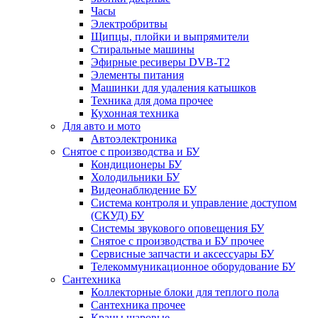
Часы
Электробритвы
Щипцы, плойки и выпрямители
Стиральные машины
Эфирные ресиверы DVB-T2
Элементы питания
Машинки для удаления катышков
Техника для дома прочее
Кухонная техника
Для авто и мото
Автоэлектроника
Снятое с производства и БУ
Кондиционеры БУ
Холодильники БУ
Видеонаблюдение БУ
Система контроля и управление доступом
(СКУД) БУ
Системы звукового оповещения БУ
Снятое с производства и БУ прочее
Сервисные запчасти и аксессуары БУ
Телекоммуникационное оборудование БУ
Сантехника
Коллекторные блоки для теплого пола
Сантехника прочее
Краны шаровые