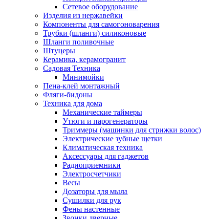
Сетевое оборудование
Изделия из нержавейки
Компоненты для самогоноварения
Трубки (шланги) силиконовые
Шланги поливочные
Штуцеры
Керамика, керамогранит
Садовая Техника
Минимойки
Пена-клей монтажный
Фляги-бидоны
Техника для дома
Механические таймеры
Утюги и парогенераторы
Триммеры (машинки для стрижки волос)
Электрические зубные щетки
Климатическая техника
Аксессуары для гаджетов
Радиоприемники
Электросчетчики
Весы
Дозаторы для мыла
Сушилки для рук
Фены настенные
Звонки дверные