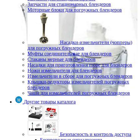
Запчасти для стационарных блендеров
Моторные блоки для погружных блендеров
Насадки-измельчители (чопперы)
для погружных блендеров
Муфты соединительные для блендеров
Стаканы мерные для блендеров
Насадки для приготовления пюре для блендеров
Ножи измельчителя для блендеров
Измельчители в сборе для погружных блендеров
Крышки-редукторы измельчителей погружных
блендеров
Чаши для измельчителей погружных блендеров
Другие товары каталога
Безопасность и контроль доступа
Беспроводные сигнализации