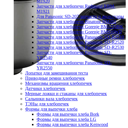
M1920
Запчасти для хлебопечи Redmond RBM-
M1921
Для Panasonic SD-207 запчасти и аксессуары
Запчасти для хлебопечи Binatone BM202
Запчасти для хлебопечи Gorenje BM1210BK
Запчасти для хлебопечи Gorenje BM910WII
Запчасти для хлебопечи Panasonic SD-B2510
Запчасти для хлебопечи Panasonic SD-R2520
Запчасти для хлебопечи Panasonic SD-R2530
Запчасти для хлебопечи Panasonic SD-
YR2540
Запчасти для хлебопечи Panasonic SD-
YR2550
Лопатки для замешивания теста
Приводные ремни хлебопечек
Механизмы вращения хлебопечек
Датчики хлебопечек
Мерные ложки и стаканы для хлебопечек
Сальники вала хлебопечек
ТЭНы для хлебопечек
Формы для выпечки хлеба
Формы для выпечки хлеба Bork
Формы для выпечки хлеба LG
Формы для выпечки хлеба Kenwood