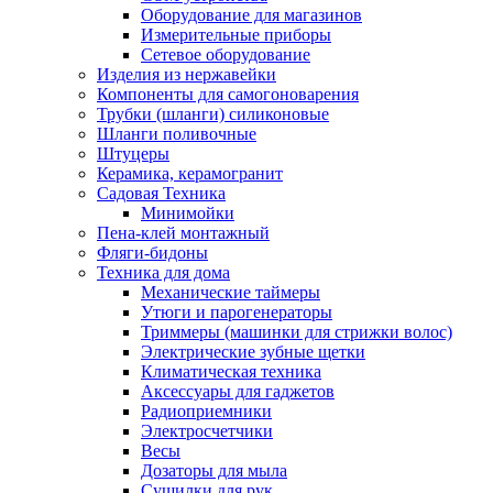
Оборудование для магазинов
Измерительные приборы
Сетевое оборудование
Изделия из нержавейки
Компоненты для самогоноварения
Трубки (шланги) силиконовые
Шланги поливочные
Штуцеры
Керамика, керамогранит
Садовая Техника
Минимойки
Пена-клей монтажный
Фляги-бидоны
Техника для дома
Механические таймеры
Утюги и парогенераторы
Триммеры (машинки для стрижки волос)
Электрические зубные щетки
Климатическая техника
Аксессуары для гаджетов
Радиоприемники
Электросчетчики
Весы
Дозаторы для мыла
Сушилки для рук