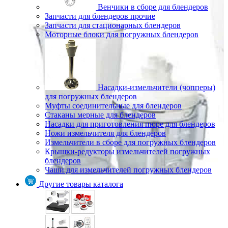
Венчики в сборе для блендеров
Запчасти для блендеров прочие
Запчасти для стационарных блендеров
Моторные блоки для погружных блендеров
Насадки-измельчители (чопперы)
для погружных блендеров
Муфты соединительные для блендеров
Стаканы мерные для блендеров
Насадки для приготовления пюре для блендеров
Ножи измельчителя для блендеров
Измельчители в сборе для погружных блендеров
Крышки-редукторы измельчителей погружных
блендеров
Чаши для измельчителей погружных блендеров
Другие товары каталога