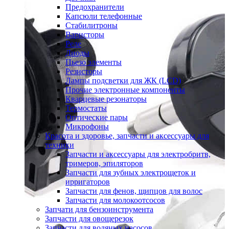
Предохранители
Капсюли телефонные
Стабилитроны
Варисторы
Реле
Диоды
Пьезо элементы
Резисторы
Лампы подсветки для ЖК (LCD)
Прочие электронные компоненты
Кварцевые резонаторы
Термостаты
Оптические пары
Микрофоны
Красота и здоровье, запчасти и аксессуары для
техники
Запчасти и аксессуары для электробритв,
тримеров, эпиляторов
Запчасти для зубных электрощеток и
ирригаторов
Запчасти для фенов, щипцов для волос
Запчасти для молокоотсосов
Запчати для бензоинструмента
Запчасти для овощерезок
Запчасти для водяных насосов