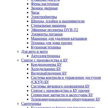
Фены настенные
Звонки дверные
Часы
Электробритвы
Щипцы, плойки и выпрямители
Стиральные машины
Эфирные ресиверы DVB-T2
Элементы питания
Машинки для удаления катышков
Техника для дома прочее
Кухонная техника
Для авто и мото
Автоэлектроника
Снятое с производства и БУ
Кондиционеры БУ
Холодильники БУ
Видеонаблюдение БУ
Система контроля и управление доступом
(СКУД) БУ
Системы звукового оповещения БУ
Снятое с производства и БУ прочее
Сервисные запчасти и аксессуары БУ
Телекоммуникационное оборудование БУ
Сантехника
Коллекторные блоки для теплого пола