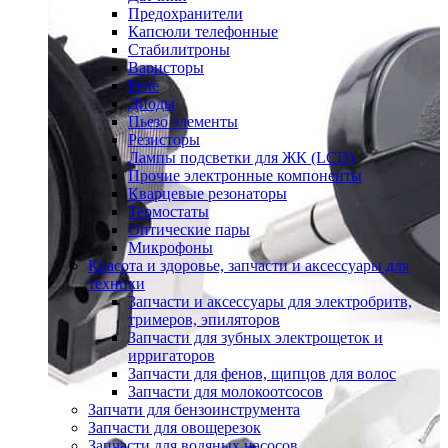
Предохранители
Капсюли телефонные
Стабилитроны
Варисторы
Реле
Диоды
Пьезо элементы
Резисторы
Лампы подсветки для ЖК (LCD)
Прочие электронные компоненты
Кварцевые резонаторы
Термостаты
Оптические пары
Микрофоны
Красота и здоровье, запчасти и аксессуары для
техники
Запчасти и аксессуары для электробритв,
тримеров, эпиляторов
Запчасти для зубных электрощеток и
ирригаторов
Запчасти для фенов, щипцов для волос
Запчасти для молокоотсосов
Запчати для бензоинструмента
Запчасти для овощерезок
Запчасти для водяных насосов