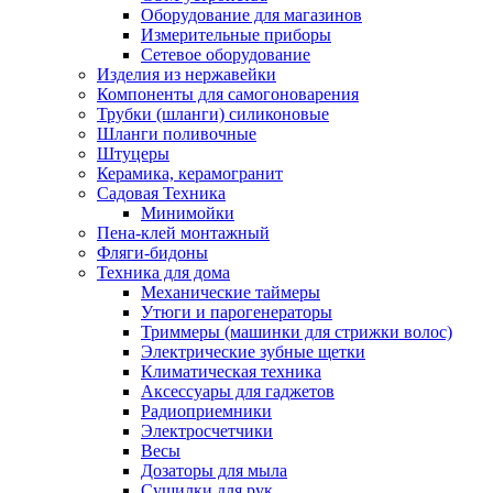
Оборудование для магазинов
Измерительные приборы
Сетевое оборудование
Изделия из нержавейки
Компоненты для самогоноварения
Трубки (шланги) силиконовые
Шланги поливочные
Штуцеры
Керамика, керамогранит
Садовая Техника
Минимойки
Пена-клей монтажный
Фляги-бидоны
Техника для дома
Механические таймеры
Утюги и парогенераторы
Триммеры (машинки для стрижки волос)
Электрические зубные щетки
Климатическая техника
Аксессуары для гаджетов
Радиоприемники
Электросчетчики
Весы
Дозаторы для мыла
Сушилки для рук