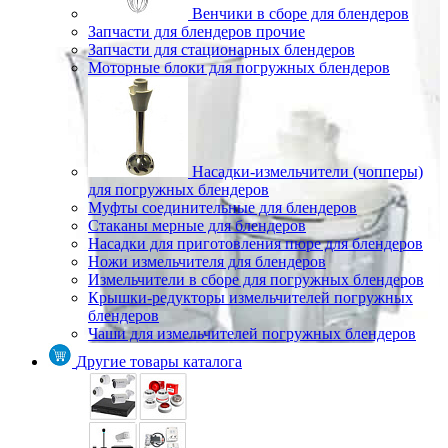
Венчики в сборе для блендеров
Запчасти для блендеров прочие
Запчасти для стационарных блендеров
Моторные блоки для погружных блендеров
Насадки-измельчители (чопперы)
для погружных блендеров
Муфты соединительные для блендеров
Стаканы мерные для блендеров
Насадки для приготовления пюре для блендеров
Ножи измельчителя для блендеров
Измельчители в сборе для погружных блендеров
Крышки-редукторы измельчителей погружных
блендеров
Чаши для измельчителей погружных блендеров
Другие товары каталога