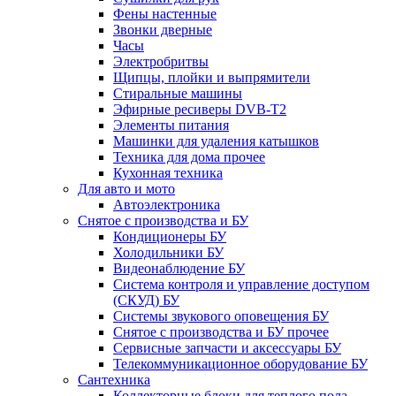
Фены настенные
Звонки дверные
Часы
Электробритвы
Щипцы, плойки и выпрямители
Стиральные машины
Эфирные ресиверы DVB-T2
Элементы питания
Машинки для удаления катышков
Техника для дома прочее
Кухонная техника
Для авто и мото
Автоэлектроника
Снятое с производства и БУ
Кондиционеры БУ
Холодильники БУ
Видеонаблюдение БУ
Система контроля и управление доступом
(СКУД) БУ
Системы звукового оповещения БУ
Снятое с производства и БУ прочее
Сервисные запчасти и аксессуары БУ
Телекоммуникационное оборудование БУ
Сантехника
Коллекторные блоки для теплого пола