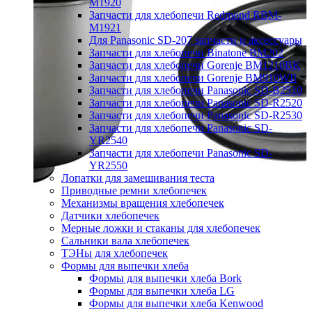
M1920
Запчасти для хлебопечи Redmond RBM-
M1921
Для Panasonic SD-207 запчасти и аксессуары
Запчасти для хлебопечи Binatone BM202
Запчасти для хлебопечи Gorenje BM1210BK
Запчасти для хлебопечи Gorenje BM910WII
Запчасти для хлебопечи Panasonic SD-B2510
Запчасти для хлебопечи Panasonic SD-R2520
Запчасти для хлебопечи Panasonic SD-R2530
Запчасти для хлебопечи Panasonic SD-
YR2540
Запчасти для хлебопечи Panasonic SD-
YR2550
Лопатки для замешивания теста
Приводные ремни хлебопечек
Механизмы вращения хлебопечек
Датчики хлебопечек
Мерные ложки и стаканы для хлебопечек
Сальники вала хлебопечек
ТЭНы для хлебопечек
Формы для выпечки хлеба
Формы для выпечки хлеба Bork
Формы для выпечки хлеба LG
Формы для выпечки хлеба Kenwood