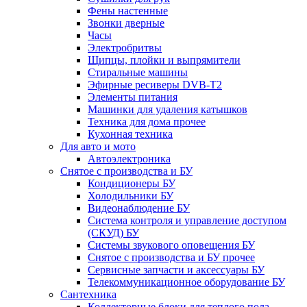
Фены настенные
Звонки дверные
Часы
Электробритвы
Щипцы, плойки и выпрямители
Стиральные машины
Эфирные ресиверы DVB-T2
Элементы питания
Машинки для удаления катышков
Техника для дома прочее
Кухонная техника
Для авто и мото
Автоэлектроника
Снятое с производства и БУ
Кондиционеры БУ
Холодильники БУ
Видеонаблюдение БУ
Система контроля и управление доступом
(СКУД) БУ
Системы звукового оповещения БУ
Снятое с производства и БУ прочее
Сервисные запчасти и аксессуары БУ
Телекоммуникационное оборудование БУ
Сантехника
Коллекторные блоки для теплого пола