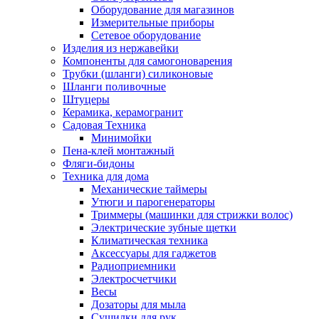
Оборудование для магазинов
Измерительные приборы
Сетевое оборудование
Изделия из нержавейки
Компоненты для самогоноварения
Трубки (шланги) силиконовые
Шланги поливочные
Штуцеры
Керамика, керамогранит
Садовая Техника
Минимойки
Пена-клей монтажный
Фляги-бидоны
Техника для дома
Механические таймеры
Утюги и парогенераторы
Триммеры (машинки для стрижки волос)
Электрические зубные щетки
Климатическая техника
Аксессуары для гаджетов
Радиоприемники
Электросчетчики
Весы
Дозаторы для мыла
Сушилки для рук