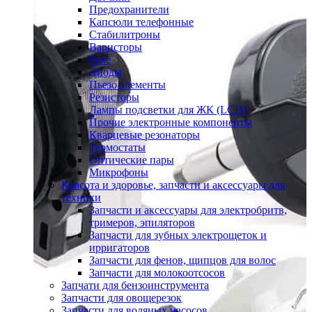
Предохранители
Капсюли телефонные
Стабилитроны
Варисторы
Реле
Диоды
Пьезо элементы
Резисторы
Лампы подсветки для ЖК (LCD)
Прочие электронные компоненты
Кварцевые резонаторы
Термостаты
Оптические пары
Микрофоны
Красота и здоровье, запчасти и аксессуары для
техники
Запчасти и аксессуары для электробритв,
тримеров, эпиляторов
Запчасти для зубных электрощеток и
ирригаторов
Запчасти для фенов, щипцов для волос
Запчасти для молокоотсосов
Запчати для бензоинструмента
Запчасти для овощерезок
Запчасти для водяных насосов