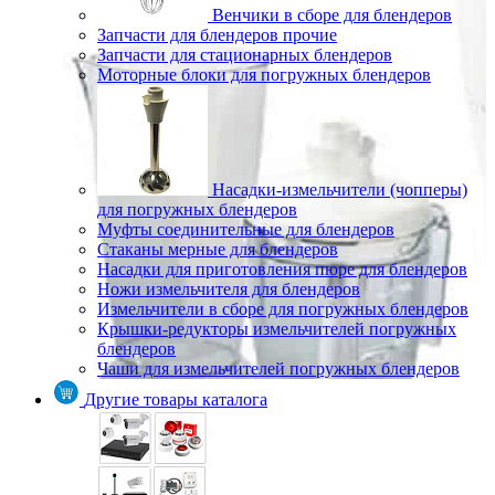
Венчики в сборе для блендеров
Запчасти для блендеров прочие
Запчасти для стационарных блендеров
Моторные блоки для погружных блендеров
Насадки-измельчители (чопперы)
для погружных блендеров
Муфты соединительные для блендеров
Стаканы мерные для блендеров
Насадки для приготовления пюре для блендеров
Ножи измельчителя для блендеров
Измельчители в сборе для погружных блендеров
Крышки-редукторы измельчителей погружных
блендеров
Чаши для измельчителей погружных блендеров
Другие товары каталога