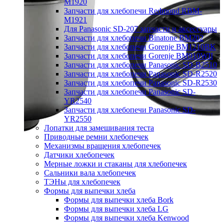
M1920
Запчасти для хлебопечи Redmond RBM-
M1921
Для Panasonic SD-207 запчасти и аксессуары
Запчасти для хлебопечи Binatone BM202
Запчасти для хлебопечи Gorenje BM1210BK
Запчасти для хлебопечи Gorenje BM910WII
Запчасти для хлебопечи Panasonic SD-B2510
Запчасти для хлебопечи Panasonic SD-R2520
Запчасти для хлебопечи Panasonic SD-R2530
Запчасти для хлебопечи Panasonic SD-
YR2540
Запчасти для хлебопечи Panasonic SD-
YR2550
Лопатки для замешивания теста
Приводные ремни хлебопечек
Механизмы вращения хлебопечек
Датчики хлебопечек
Мерные ложки и стаканы для хлебопечек
Сальники вала хлебопечек
ТЭНы для хлебопечек
Формы для выпечки хлеба
Формы для выпечки хлеба Bork
Формы для выпечки хлеба LG
Формы для выпечки хлеба Kenwood