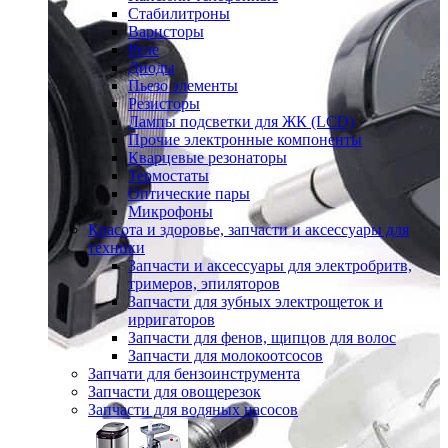
Стабилитроны
Варисторы
Реле
Диоды
Пьезо элементы
Резисторы
Лампы подсветки для ЖК (LCD)
Прочие электронные компоненты
Кварцевые резонаторы
Термостаты
Оптические пары
Микрофоны
Красота и здоровье, запчасти и аксессуары для
техники
Запчасти и аксессуары для электробритв,
тримеров, эпиляторов
Запчасти для зубных электрощеток и
ирригаторов
Запчасти для фенов, щипцов для волос
Запчасти для молокоотсосов
Запчати для бензоинструмента
Запчасти для овощерезок
Запчасти для водяных насосов