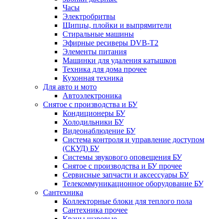
Часы
Электробритвы
Щипцы, плойки и выпрямители
Стиральные машины
Эфирные ресиверы DVB-T2
Элементы питания
Машинки для удаления катышков
Техника для дома прочее
Кухонная техника
Для авто и мото
Автоэлектроника
Снятое с производства и БУ
Кондиционеры БУ
Холодильники БУ
Видеонаблюдение БУ
Система контроля и управление доступом
(СКУД) БУ
Системы звукового оповещения БУ
Снятое с производства и БУ прочее
Сервисные запчасти и аксессуары БУ
Телекоммуникационное оборудование БУ
Сантехника
Коллекторные блоки для теплого пола
Сантехника прочее
Краны шаровые