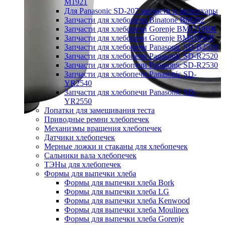
M1921
Для Panasonic SD-207 запчасти и аксессуары
Запчасти для хлебопечи Binatone BM202
Запчасти для хлебопечи Gorenje BM1210BK
Запчасти для хлебопечи Gorenje BM910WII
Запчасти для хлебопечи Panasonic SD-B2510
Запчасти для хлебопечи Panasonic SD-R2520
Запчасти для хлебопечи Panasonic SD-R2530
Запчасти для хлебопечи Panasonic SD-
YR2540
Запчасти для хлебопечи Panasonic SD-
YR2550
Лопатки для замешивания теста
Приводные ремни хлебопечек
Механизмы вращения хлебопечек
Датчики хлебопечек
Мерные ложки и стаканы для хлебопечек
Сальники вала хлебопечек
ТЭНы для хлебопечек
Формы для выпечки хлеба
Формы для выпечки хлеба Bork
Формы для выпечки хлеба LG
Формы для выпечки хлеба Kenwood
Формы для выпечки хлеба Moulinex
Формы для выпечки хлеба Gorenje