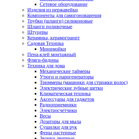
Сетевое оборудование
Изделия из нержавейки
Компоненты для самогоноварения
Трубки (шланги) силиконовые
Шланги поливочные
Штуцеры
Керамика, керамогранит
Садовая Техника
Минимойки
Пена-клей монтажный
Фляги-бидоны
Техника для дома
Механические таймеры
Утюги и парогенераторы
Триммеры (машинки для стрижки волос)
Электрические зубные щетки
Климатическая техника
Аксессуары для гаджетов
Радиоприемники
Электросчетчики
Весы
Дозаторы для мыла
Сушилки для рук
Фены настенные
Звонки дверные