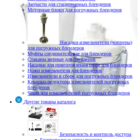
Запчасти для стационарных блендеров
Моторные блоки для погружных блендеров
Насадки-измельчители (чопперы)
для погружных блендеров
Муфты соединительные для блендеров
Стаканы мерные для блендеров
Насадки для приготовления пюре для блендеров
Ножи измельчителя для блендеров
Измельчители в сборе для погружных блендеров
Крышки-редукторы измельчителей погружных
блендеров
Чаши для измельчителей погружных блендеров
Другие товары каталога
Безопасность и контроль доступа
Беспроводные сигнализации