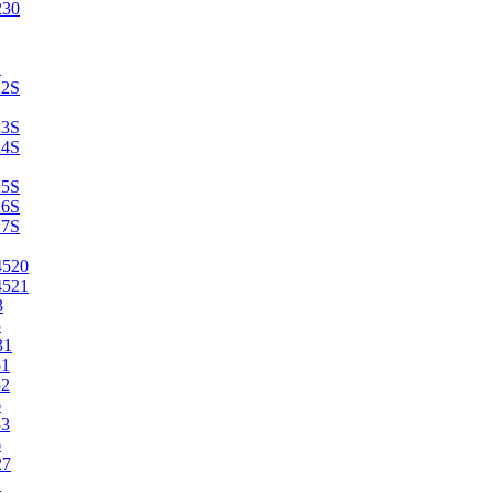
230
2
22S
23S
24S
25S
26S
27S
4520
4521
3
5
31
51
52
6
53
6
27
1