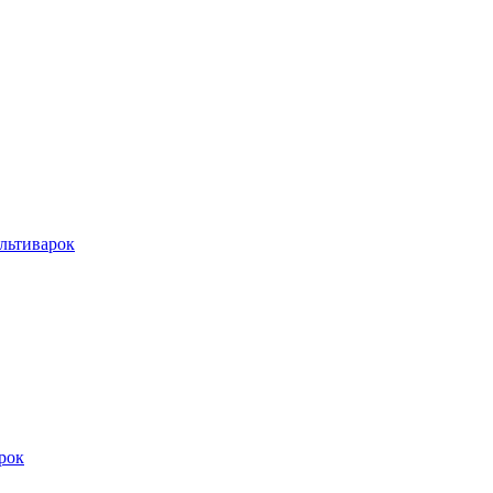
льтиварок
рок