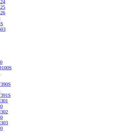
524
525
526
0
2S
503
0
D100S
2
F390S
3
F391S
M301
40
M302
50
M303
70