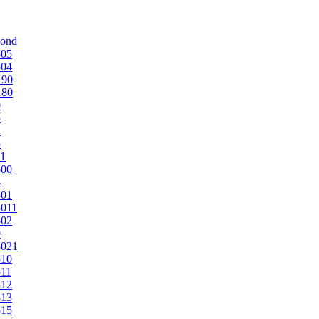
mond
505
504
190
180
0
5
1
5
1
500
3
501
011
502
9
5021
510
11
512
513
515