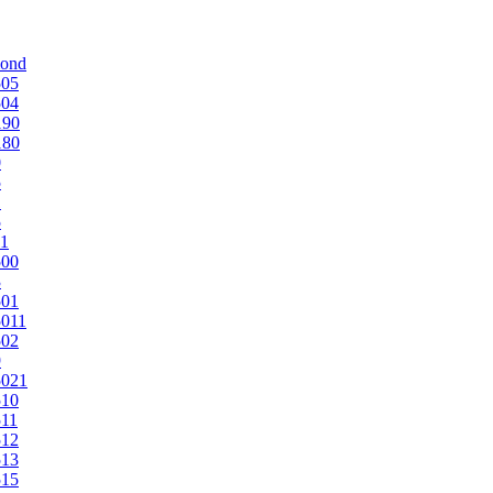
mond
505
504
190
180
0
5
1
5
1
500
3
501
011
502
9
5021
510
11
512
513
515