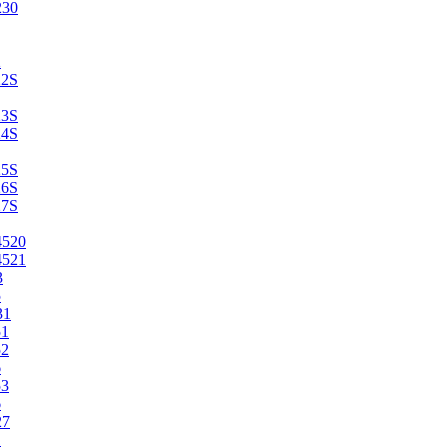
230
2
22S
23S
24S
25S
26S
27S
4520
4521
3
5
31
51
52
6
53
6
27
1