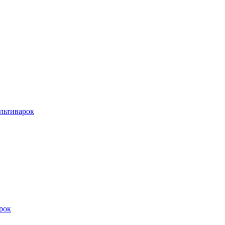
льтиварок
рок