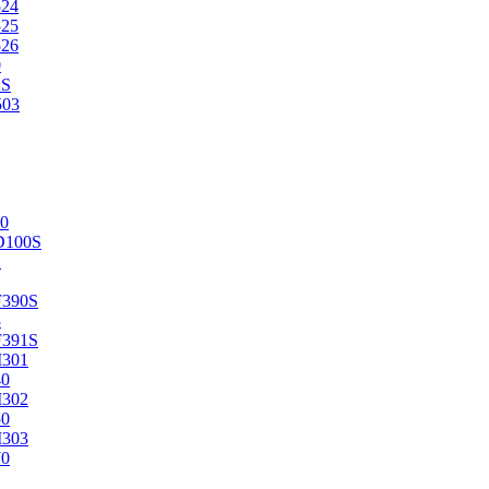
524
525
526
0
2S
503
0
D100S
2
F390S
3
F391S
M301
40
M302
50
M303
70