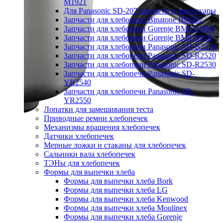
M1921
Для Panasonic SD-207 запчасти и аксессуары
Запчасти для хлебопечи Binatone BM202
Запчасти для хлебопечи Gorenje BM1210BK
Запчасти для хлебопечи Gorenje BM910WII
Запчасти для хлебопечи Panasonic SD-B2510
Запчасти для хлебопечи Panasonic SD-R2520
Запчасти для хлебопечи Panasonic SD-R2530
Запчасти для хлебопечи Panasonic SD-
YR2540
Запчасти для хлебопечи Panasonic SD-
YR2550
Лопатки для замешивания теста
Приводные ремни хлебопечек
Механизмы вращения хлебопечек
Датчики хлебопечек
Мерные ложки и стаканы для хлебопечек
Сальники вала хлебопечек
ТЭНы для хлебопечек
Формы для выпечки хлеба
Формы для выпечки хлеба Bork
Формы для выпечки хлеба LG
Формы для выпечки хлеба Kenwood
Формы для выпечки хлеба Moulinex
Формы для выпечки хлеба Gorenje