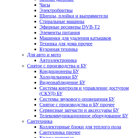
Часы
Электробритвы
Щипцы, плойки и выпрямители
Стиральные машины
Эфирные ресиверы DVB-T2
Элементы питания
Машинки для удаления катышков
Техника для дома прочее
Кухонная техника
Для авто и мото
Автоэлектроника
Снятое с производства и БУ
Кондиционеры БУ
Холодильники БУ
Видеонаблюдение БУ
Система контроля и управление доступом
(СКУД) БУ
Системы звукового оповещения БУ
Снятое с производства и БУ прочее
Сервисные запчасти и аксессуары БУ
Телекоммуникационное оборудование БУ
Сантехника
Коллекторные блоки для теплого пола
Сантехника прочее
Краны шаровые