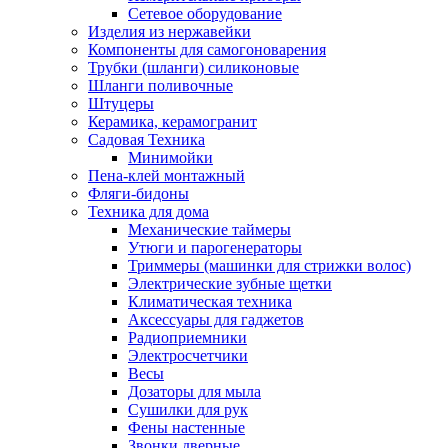
Сетевое оборудование
Изделия из нержавейки
Компоненты для самогоноварения
Трубки (шланги) силиконовые
Шланги поливочные
Штуцеры
Керамика, керамогранит
Садовая Техника
Минимойки
Пена-клей монтажный
Фляги-бидоны
Техника для дома
Механические таймеры
Утюги и парогенераторы
Триммеры (машинки для стрижки волос)
Электрические зубные щетки
Климатическая техника
Аксессуары для гаджетов
Радиоприемники
Электросчетчики
Весы
Дозаторы для мыла
Сушилки для рук
Фены настенные
Звонки дверные