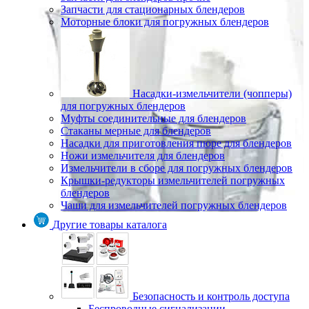
Запчасти для стационарных блендеров
Моторные блоки для погружных блендеров
Насадки-измельчители (чопперы)
для погружных блендеров
Муфты соединительные для блендеров
Стаканы мерные для блендеров
Насадки для приготовления пюре для блендеров
Ножи измельчителя для блендеров
Измельчители в сборе для погружных блендеров
Крышки-редукторы измельчителей погружных
блендеров
Чаши для измельчителей погружных блендеров
Другие товары каталога
Безопасность и контроль доступа
Беспроводные сигнализации