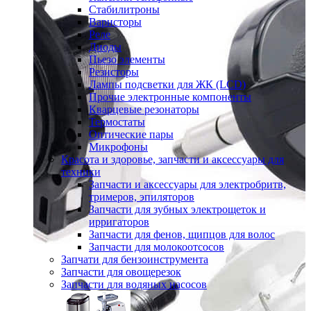
Стабилитроны
Варисторы
Реле
Диоды
Пьезо элементы
Резисторы
Лампы подсветки для ЖК (LCD)
Прочие электронные компоненты
Кварцевые резонаторы
Термостаты
Оптические пары
Микрофоны
Красота и здоровье, запчасти и аксессуары для
техники
Запчасти и аксессуары для электробритв,
тримеров, эпиляторов
Запчасти для зубных электрощеток и
ирригаторов
Запчасти для фенов, щипцов для волос
Запчасти для молокоотсосов
Запчати для бензоинструмента
Запчасти для овощерезок
Запчасти для водяных насосов