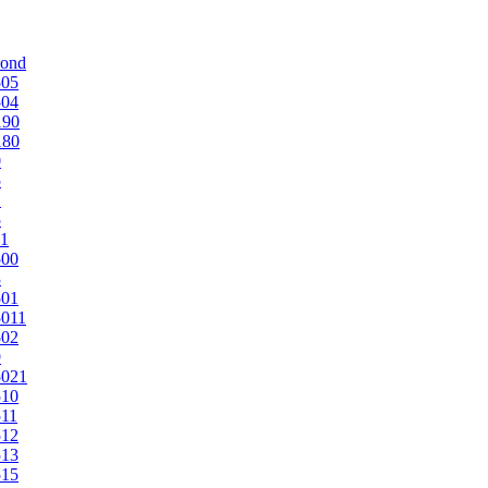
mond
505
504
190
180
0
5
1
5
1
500
3
501
011
502
9
5021
510
11
512
513
515