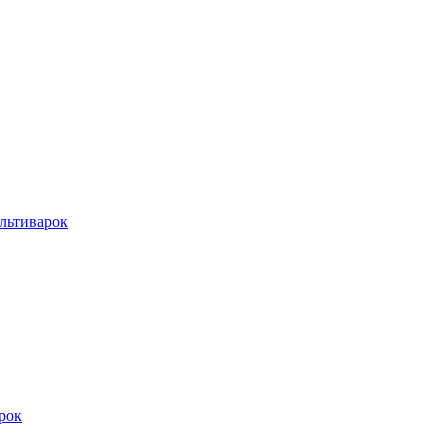
льтиварок
рок