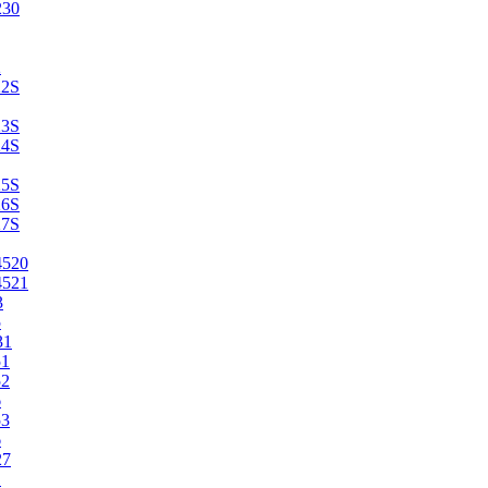
230
2
22S
23S
24S
25S
26S
27S
4520
4521
3
5
31
51
52
6
53
6
27
1