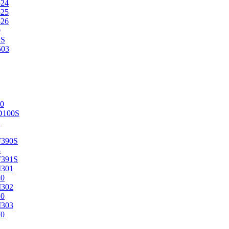
524
525
526
0
2S
503
0
D100S
2
F390S
3
F391S
M301
40
M302
50
M303
70