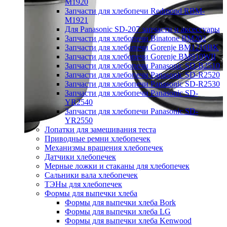
M1920
Запчасти для хлебопечи Redmond RBM-
M1921
Для Panasonic SD-207 запчасти и аксессуары
Запчасти для хлебопечи Binatone BM202
Запчасти для хлебопечи Gorenje BM1210BK
Запчасти для хлебопечи Gorenje BM910WII
Запчасти для хлебопечи Panasonic SD-B2510
Запчасти для хлебопечи Panasonic SD-R2520
Запчасти для хлебопечи Panasonic SD-R2530
Запчасти для хлебопечи Panasonic SD-
YR2540
Запчасти для хлебопечи Panasonic SD-
YR2550
Лопатки для замешивания теста
Приводные ремни хлебопечек
Механизмы вращения хлебопечек
Датчики хлебопечек
Мерные ложки и стаканы для хлебопечек
Сальники вала хлебопечек
ТЭНы для хлебопечек
Формы для выпечки хлеба
Формы для выпечки хлеба Bork
Формы для выпечки хлеба LG
Формы для выпечки хлеба Kenwood