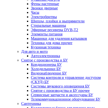
Фены настенные
Звонки дверные
Часы
Электробритвы
Щипцы, плойки и выпрямители
Стиральные машины
Эфирные ресиверы DVB-T2
Элементы питания
Машинки для удаления катышков
Техника для дома прочее
Кухонная техника
Для авто и мото
Автоэлектроника
Снятое с производства и БУ
Кондиционеры БУ
Холодильники БУ
Видеонаблюдение БУ
Система контроля и управление доступом
(СКУД) БУ
Системы звукового оповещения БУ
Снятое с производства и БУ прочее
Сервисные запчасти и аксессуары БУ
Телекоммуникационное оборудование БУ
Сантехника
Коллекторные блоки для теплого пола