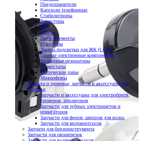
Предохранители
Капсюли телефонные
Стабилитроны
Варисторы
Реле
Диоды
Пьезо элементы
Резисторы
Лампы подсветки для ЖК (LCD)
Прочие электронные компоненты
Кварцевые резонаторы
Термостаты
Оптические пары
Микрофоны
Красота и здоровье, запчасти и аксессуары для
техники
Запчасти и аксессуары для электробритв,
тримеров, эпиляторов
Запчасти для зубных электрощеток и
ирригаторов
Запчасти для фенов, щипцов для волос
Запчасти для молокоотсосов
Запчати для бензоинструмента
Запчасти для овощерезок
Запчасти для водяных насосов