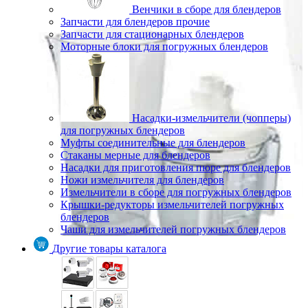
Венчики в сборе для блендеров
Запчасти для блендеров прочие
Запчасти для стационарных блендеров
Моторные блоки для погружных блендеров
Насадки-измельчители (чопперы)
для погружных блендеров
Муфты соединительные для блендеров
Стаканы мерные для блендеров
Насадки для приготовления пюре для блендеров
Ножи измельчителя для блендеров
Измельчители в сборе для погружных блендеров
Крышки-редукторы измельчителей погружных
блендеров
Чаши для измельчителей погружных блендеров
Другие товары каталога