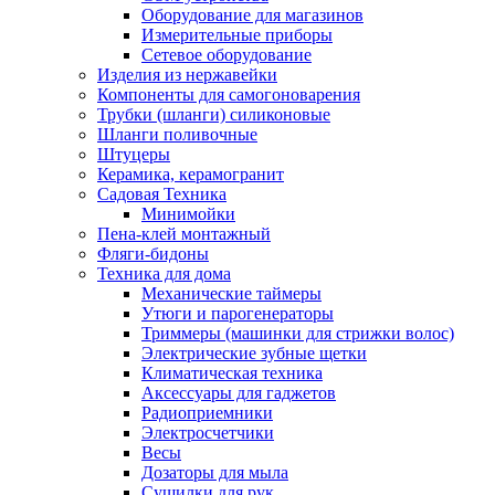
Оборудование для магазинов
Измерительные приборы
Сетевое оборудование
Изделия из нержавейки
Компоненты для самогоноварения
Трубки (шланги) силиконовые
Шланги поливочные
Штуцеры
Керамика, керамогранит
Садовая Техника
Минимойки
Пена-клей монтажный
Фляги-бидоны
Техника для дома
Механические таймеры
Утюги и парогенераторы
Триммеры (машинки для стрижки волос)
Электрические зубные щетки
Климатическая техника
Аксессуары для гаджетов
Радиоприемники
Электросчетчики
Весы
Дозаторы для мыла
Сушилки для рук