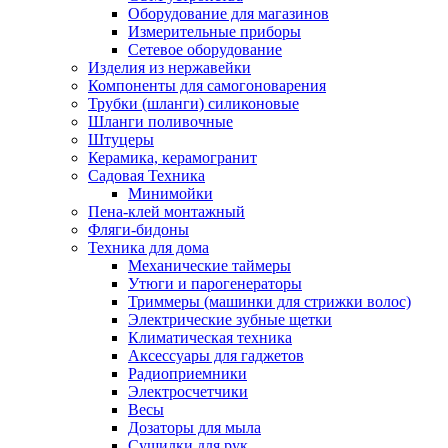
Оборудование для магазинов
Измерительные приборы
Сетевое оборудование
Изделия из нержавейки
Компоненты для самогоноварения
Трубки (шланги) силиконовые
Шланги поливочные
Штуцеры
Керамика, керамогранит
Садовая Техника
Минимойки
Пена-клей монтажный
Фляги-бидоны
Техника для дома
Механические таймеры
Утюги и парогенераторы
Триммеры (машинки для стрижки волос)
Электрические зубные щетки
Климатическая техника
Аксессуары для гаджетов
Радиоприемники
Электросчетчики
Весы
Дозаторы для мыла
Сушилки для рук