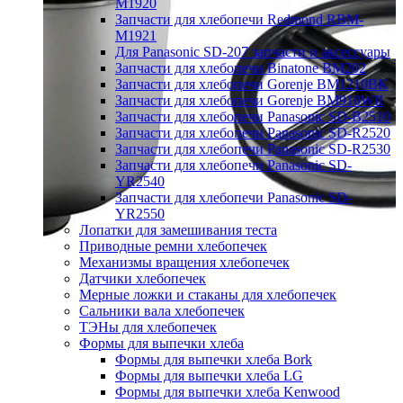
M1920
Запчасти для хлебопечи Redmond RBM-
M1921
Для Panasonic SD-207 запчасти и аксессуары
Запчасти для хлебопечи Binatone BM202
Запчасти для хлебопечи Gorenje BM1210BK
Запчасти для хлебопечи Gorenje BM910WII
Запчасти для хлебопечи Panasonic SD-B2510
Запчасти для хлебопечи Panasonic SD-R2520
Запчасти для хлебопечи Panasonic SD-R2530
Запчасти для хлебопечи Panasonic SD-
YR2540
Запчасти для хлебопечи Panasonic SD-
YR2550
Лопатки для замешивания теста
Приводные ремни хлебопечек
Механизмы вращения хлебопечек
Датчики хлебопечек
Мерные ложки и стаканы для хлебопечек
Сальники вала хлебопечек
ТЭНы для хлебопечек
Формы для выпечки хлеба
Формы для выпечки хлеба Bork
Формы для выпечки хлеба LG
Формы для выпечки хлеба Kenwood