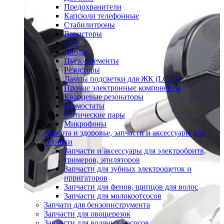
Предохранители
Капсюли телефонные
Стабилитроны
Варисторы
Реле
Диоды
Пьезо элементы
Резисторы
Лампы подсветки для ЖК (LCD)
Прочие электронные компоненты
Кварцевые резонаторы
Термостаты
Оптические пары
Микрофоны
Красота и здоровье, запчасти и аксессуары для
техники
Запчасти и аксессуары для электробритв,
тримеров, эпиляторов
Запчасти для зубных электрощеток и
ирригаторов
Запчасти для фенов, щипцов для волос
Запчасти для молокоотсосов
Запчати для бензоинструмента
Запчасти для овощерезок
Запчасти для водяных насосов