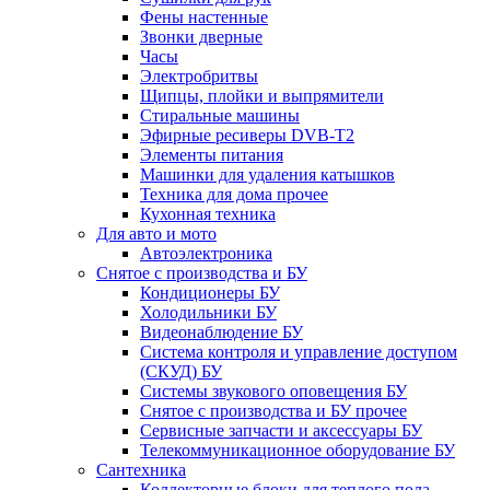
Фены настенные
Звонки дверные
Часы
Электробритвы
Щипцы, плойки и выпрямители
Стиральные машины
Эфирные ресиверы DVB-T2
Элементы питания
Машинки для удаления катышков
Техника для дома прочее
Кухонная техника
Для авто и мото
Автоэлектроника
Снятое с производства и БУ
Кондиционеры БУ
Холодильники БУ
Видеонаблюдение БУ
Система контроля и управление доступом
(СКУД) БУ
Системы звукового оповещения БУ
Снятое с производства и БУ прочее
Сервисные запчасти и аксессуары БУ
Телекоммуникационное оборудование БУ
Сантехника
Коллекторные блоки для теплого пола