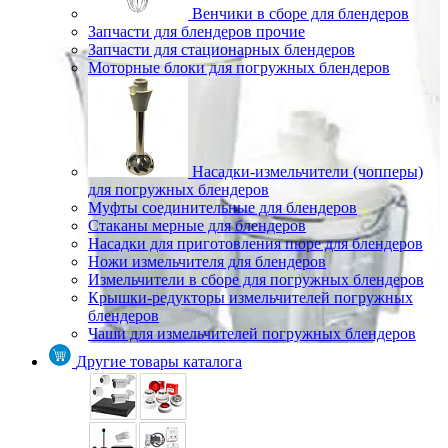
Венчики в сборе для блендеров
Запчасти для блендеров прочие
Запчасти для стационарных блендеров
Моторные блоки для погружных блендеров
Насадки-измельчители (чопперы)
для погружных блендеров
Муфты соединительные для блендеров
Стаканы мерные для блендеров
Насадки для приготовления пюре для блендеров
Ножи измельчителя для блендеров
Измельчители в сборе для погружных блендеров
Крышки-редукторы измельчителей погружных
блендеров
Чаши для измельчителей погружных блендеров
Другие товары каталога