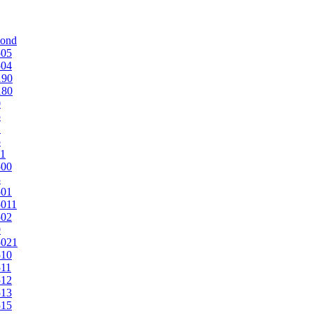
mond
505
504
190
180
0
5
1
5
1
500
3
501
011
502
9
5021
510
11
512
513
515