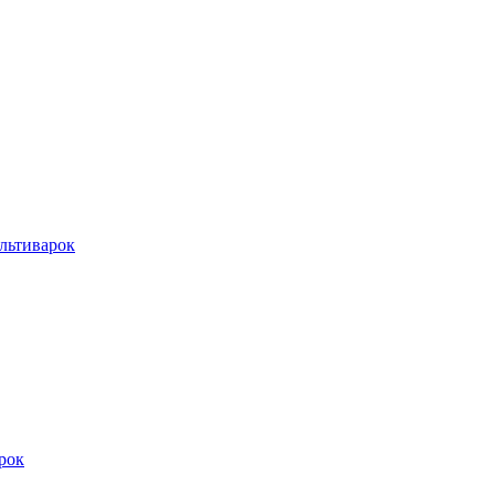
льтиварок
рок