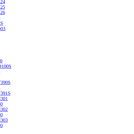
524
525
526
0
2S
503
0
D100S
2
F390S
3
F391S
M301
40
M302
50
M303
70