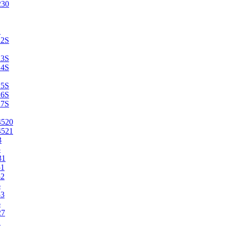
230
2
22S
23S
24S
25S
26S
27S
4520
4521
3
5
31
51
52
6
53
6
27
1