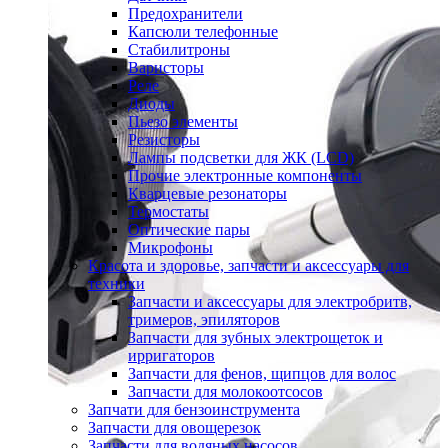
Предохранители
Капсюли телефонные
Стабилитроны
Варисторы
Реле
Диоды
Пьезо элементы
Резисторы
Лампы подсветки для ЖК (LCD)
Прочие электронные компоненты
Кварцевые резонаторы
Термостаты
Оптические пары
Микрофоны
Красота и здоровье, запчасти и аксессуары для
техники
Запчасти и аксессуары для электробритв,
тримеров, эпиляторов
Запчасти для зубных электрощеток и
ирригаторов
Запчасти для фенов, щипцов для волос
Запчасти для молокоотсосов
Запчати для бензоинструмента
Запчасти для овощерезок
Запчасти для водяных насосов