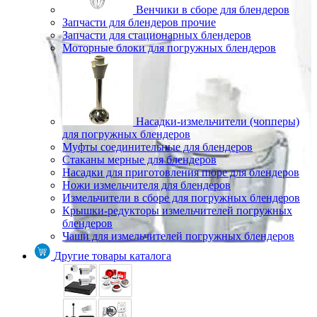
Венчики в сборе для блендеров
Запчасти для блендеров прочие
Запчасти для стационарных блендеров
Моторные блоки для погружных блендеров
Насадки-измельчители (чопперы)
для погружных блендеров
Муфты соединительные для блендеров
Стаканы мерные для блендеров
Насадки для приготовления пюре для блендеров
Ножи измельчителя для блендеров
Измельчители в сборе для погружных блендеров
Крышки-редукторы измельчителей погружных
блендеров
Чаши для измельчителей погружных блендеров
Другие товары каталога