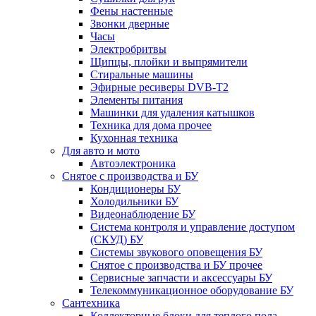
Фены настенные
Звонки дверные
Часы
Электробритвы
Щипцы, плойки и выпрямители
Стиральные машины
Эфирные ресиверы DVB-T2
Элементы питания
Машинки для удаления катышков
Техника для дома прочее
Кухонная техника
Для авто и мото
Автоэлектроника
Снятое с производства и БУ
Кондиционеры БУ
Холодильники БУ
Видеонаблюдение БУ
Система контроля и управление доступом
(СКУД) БУ
Системы звукового оповещения БУ
Снятое с производства и БУ прочее
Сервисные запчасти и аксессуары БУ
Телекоммуникационное оборудование БУ
Сантехника
Коллекторные блоки для теплого пола