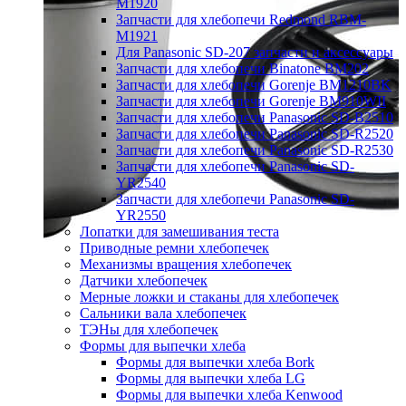
M1920
Запчасти для хлебопечи Redmond RBM-
M1921
Для Panasonic SD-207 запчасти и аксессуары
Запчасти для хлебопечи Binatone BM202
Запчасти для хлебопечи Gorenje BM1210BK
Запчасти для хлебопечи Gorenje BM910WII
Запчасти для хлебопечи Panasonic SD-B2510
Запчасти для хлебопечи Panasonic SD-R2520
Запчасти для хлебопечи Panasonic SD-R2530
Запчасти для хлебопечи Panasonic SD-
YR2540
Запчасти для хлебопечи Panasonic SD-
YR2550
Лопатки для замешивания теста
Приводные ремни хлебопечек
Механизмы вращения хлебопечек
Датчики хлебопечек
Мерные ложки и стаканы для хлебопечек
Сальники вала хлебопечек
ТЭНы для хлебопечек
Формы для выпечки хлеба
Формы для выпечки хлеба Bork
Формы для выпечки хлеба LG
Формы для выпечки хлеба Kenwood