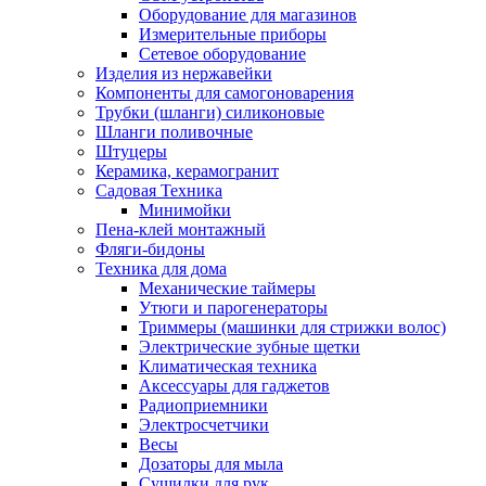
Оборудование для магазинов
Измерительные приборы
Сетевое оборудование
Изделия из нержавейки
Компоненты для самогоноварения
Трубки (шланги) силиконовые
Шланги поливочные
Штуцеры
Керамика, керамогранит
Садовая Техника
Минимойки
Пена-клей монтажный
Фляги-бидоны
Техника для дома
Механические таймеры
Утюги и парогенераторы
Триммеры (машинки для стрижки волос)
Электрические зубные щетки
Климатическая техника
Аксессуары для гаджетов
Радиоприемники
Электросчетчики
Весы
Дозаторы для мыла
Сушилки для рук