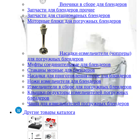
Венчики в сборе для блендеров
Запчасти для блендеров прочие
Запчасти для стационарных блендеров
Моторные блоки для погружных блендеров
Насадки-измельчители (чопперы)
для погружных блендеров
Муфты соединительные для блендеров
Стаканы мерные для блендеров
Насадки для приготовления пюре для блендеров
Ножи измельчителя для блендеров
Измельчители в сборе для погружных блендеров
Крышки-редукторы измельчителей погружных
блендеров
Чаши для измельчителей погружных блендеров
Другие товары каталога