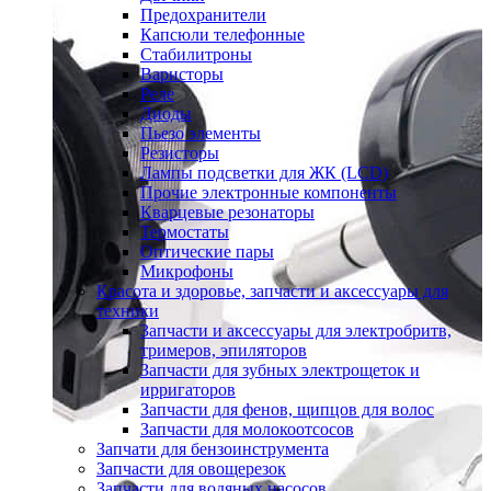
Предохранители
Капсюли телефонные
Стабилитроны
Варисторы
Реле
Диоды
Пьезо элементы
Резисторы
Лампы подсветки для ЖК (LCD)
Прочие электронные компоненты
Кварцевые резонаторы
Термостаты
Оптические пары
Микрофоны
Красота и здоровье, запчасти и аксессуары для
техники
Запчасти и аксессуары для электробритв,
тримеров, эпиляторов
Запчасти для зубных электрощеток и
ирригаторов
Запчасти для фенов, щипцов для волос
Запчасти для молокоотсосов
Запчати для бензоинструмента
Запчасти для овощерезок
Запчасти для водяных насосов