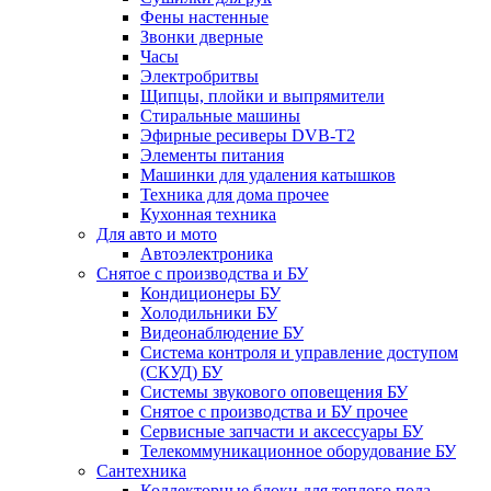
Фены настенные
Звонки дверные
Часы
Электробритвы
Щипцы, плойки и выпрямители
Стиральные машины
Эфирные ресиверы DVB-T2
Элементы питания
Машинки для удаления катышков
Техника для дома прочее
Кухонная техника
Для авто и мото
Автоэлектроника
Снятое с производства и БУ
Кондиционеры БУ
Холодильники БУ
Видеонаблюдение БУ
Система контроля и управление доступом
(СКУД) БУ
Системы звукового оповещения БУ
Снятое с производства и БУ прочее
Сервисные запчасти и аксессуары БУ
Телекоммуникационное оборудование БУ
Сантехника
Коллекторные блоки для теплого пола