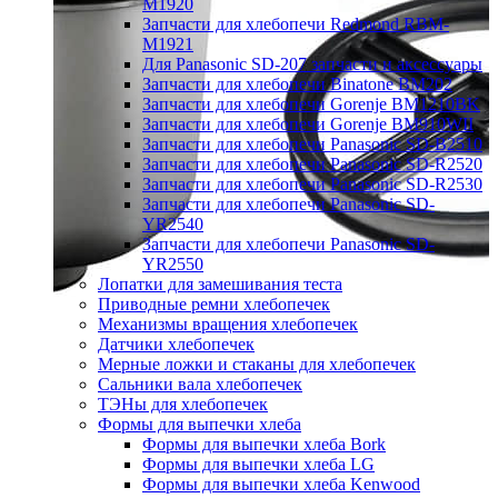
M1920
Запчасти для хлебопечи Redmond RBM-
M1921
Для Panasonic SD-207 запчасти и аксессуары
Запчасти для хлебопечи Binatone BM202
Запчасти для хлебопечи Gorenje BM1210BK
Запчасти для хлебопечи Gorenje BM910WII
Запчасти для хлебопечи Panasonic SD-B2510
Запчасти для хлебопечи Panasonic SD-R2520
Запчасти для хлебопечи Panasonic SD-R2530
Запчасти для хлебопечи Panasonic SD-
YR2540
Запчасти для хлебопечи Panasonic SD-
YR2550
Лопатки для замешивания теста
Приводные ремни хлебопечек
Механизмы вращения хлебопечек
Датчики хлебопечек
Мерные ложки и стаканы для хлебопечек
Сальники вала хлебопечек
ТЭНы для хлебопечек
Формы для выпечки хлеба
Формы для выпечки хлеба Bork
Формы для выпечки хлеба LG
Формы для выпечки хлеба Kenwood