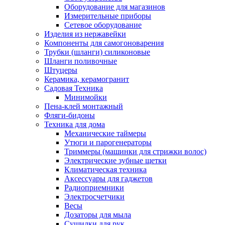
Оборудование для магазинов
Измерительные приборы
Сетевое оборудование
Изделия из нержавейки
Компоненты для самогоноварения
Трубки (шланги) силиконовые
Шланги поливочные
Штуцеры
Керамика, керамогранит
Садовая Техника
Минимойки
Пена-клей монтажный
Фляги-бидоны
Техника для дома
Механические таймеры
Утюги и парогенераторы
Триммеры (машинки для стрижки волос)
Электрические зубные щетки
Климатическая техника
Аксессуары для гаджетов
Радиоприемники
Электросчетчики
Весы
Дозаторы для мыла
Сушилки для рук