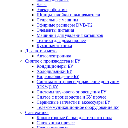
Часы
Электробритвы
Щипцы, плойки и выпрямители
Стиральные машины
Эфирные ресиверы DVB-T2
Элементы питания
Машинки для удаления катышков
Техника для дома прочее
Кухонная техника
Для авто и мото
Автоэлектроника
Снятое с производства и БУ
Кондиционеры БУ
Холодильники БУ
Видеонаблюдение БУ
Система контроля и управление доступом
(СКУД) БУ
Системы звукового оповещения БУ
Снятое с производства и БУ прочее
Сервисные запчасти и аксессуары БУ
Телекоммуникационное оборудование БУ
Сантехника
Коллекторные блоки для теплого пола
Сантехника прочее
Краны шаровые