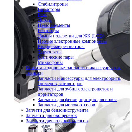
Стабилитроны
Варисторы
Реле
Диоды
Пьезо элементы
Резисторы
Лампы подсветки для ЖК (LCD)
Прочие электронные компоненты
Кварцевые резонаторы
Термостаты
Оптические пары
Микрофоны
Красота и здоровье, запчасти и аксессуары для
техники
Запчасти и аксессуары для электробритв,
тримеров, эпиляторов
Запчасти для зубных электрощеток и
ирригаторов
Запчасти для фенов, щипцов для волос
Запчасти для молокоотсосов
Запчати для бензоинструмента
Запчасти для овощерезок
Запчасти для водяных насосов