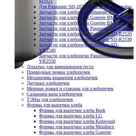
M1921
Для Panasonic SD-207 запчасти и аксессуары
Запчасти для хлебопечи Binatone BM202
Запчасти для хлебопечи Gorenje BM1210BK
Запчасти для хлебопечи Gorenje BM910WII
Запчасти для хлебопечи Panasonic SD-B2510
Запчасти для хлебопечи Panasonic SD-R2520
Запчасти для хлебопечи Panasonic SD-R2530
Запчасти для хлебопечи Panasonic SD-
YR2540
Запчасти для хлебопечи Panasonic SD-
YR2550
Лопатки для замешивания теста
Приводные ремни хлебопечек
Механизмы вращения хлебопечек
Датчики хлебопечек
Мерные ложки и стаканы для хлебопечек
Сальники вала хлебопечек
ТЭНы для хлебопечек
Формы для выпечки хлеба
Формы для выпечки хлеба Bork
Формы для выпечки хлеба LG
Формы для выпечки хлеба Kenwood
Формы для выпечки хлеба Moulinex
Формы для выпечки хлеба Gorenje