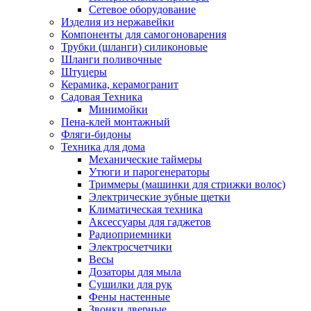
Сетевое оборудование
Изделия из нержавейки
Компоненты для самогоноварения
Трубки (шланги) силиконовые
Шланги поливочные
Штуцеры
Керамика, керамогранит
Садовая Техника
Минимойки
Пена-клей монтажный
Фляги-бидоны
Техника для дома
Механические таймеры
Утюги и парогенераторы
Триммеры (машинки для стрижки волос)
Электрические зубные щетки
Климатическая техника
Аксессуары для гаджетов
Радиоприемники
Электросчетчики
Весы
Дозаторы для мыла
Сушилки для рук
Фены настенные
Звонки дверные