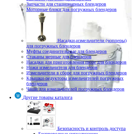
Запчасти для стационарных блендеров
Моторные блоки для погружных блендеров
Насадки-измельчители (чопперы)
для погружных блендеров
Муфты соединительные для блендеров
Стаканы мерные для блендеров
Насадки для приготовления пюре для блендеров
Ножи измельчителя для блендеров
Измельчители в сборе для погружных блендеров
Крышки-редукторы измельчителей погружных
блендеров
Чаши для измельчителей погружных блендеров
Другие товары каталога
Безопасность и контроль доступа
Беспроводные сигнализации