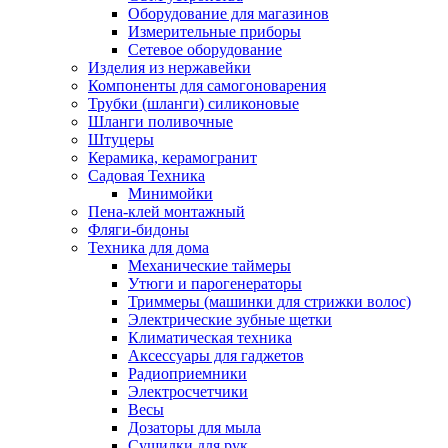
Оборудование для магазинов
Измерительные приборы
Сетевое оборудование
Изделия из нержавейки
Компоненты для самогоноварения
Трубки (шланги) силиконовые
Шланги поливочные
Штуцеры
Керамика, керамогранит
Садовая Техника
Минимойки
Пена-клей монтажный
Фляги-бидоны
Техника для дома
Механические таймеры
Утюги и парогенераторы
Триммеры (машинки для стрижки волос)
Электрические зубные щетки
Климатическая техника
Аксессуары для гаджетов
Радиоприемники
Электросчетчики
Весы
Дозаторы для мыла
Сушилки для рук