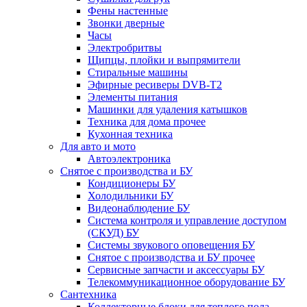
Фены настенные
Звонки дверные
Часы
Электробритвы
Щипцы, плойки и выпрямители
Стиральные машины
Эфирные ресиверы DVB-T2
Элементы питания
Машинки для удаления катышков
Техника для дома прочее
Кухонная техника
Для авто и мото
Автоэлектроника
Снятое с производства и БУ
Кондиционеры БУ
Холодильники БУ
Видеонаблюдение БУ
Система контроля и управление доступом
(СКУД) БУ
Системы звукового оповещения БУ
Снятое с производства и БУ прочее
Сервисные запчасти и аксессуары БУ
Телекоммуникационное оборудование БУ
Сантехника
Коллекторные блоки для теплого пола