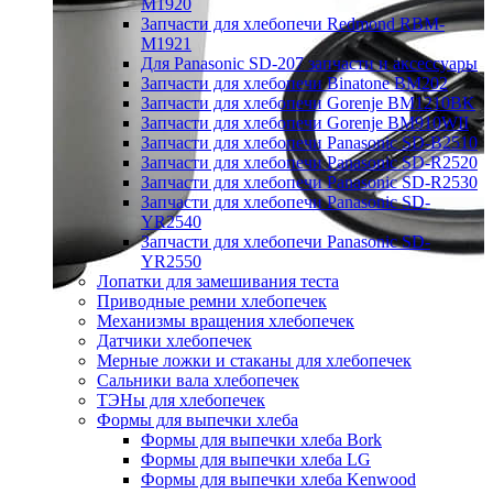
M1920
Запчасти для хлебопечи Redmond RBM-
M1921
Для Panasonic SD-207 запчасти и аксессуары
Запчасти для хлебопечи Binatone BM202
Запчасти для хлебопечи Gorenje BM1210BK
Запчасти для хлебопечи Gorenje BM910WII
Запчасти для хлебопечи Panasonic SD-B2510
Запчасти для хлебопечи Panasonic SD-R2520
Запчасти для хлебопечи Panasonic SD-R2530
Запчасти для хлебопечи Panasonic SD-
YR2540
Запчасти для хлебопечи Panasonic SD-
YR2550
Лопатки для замешивания теста
Приводные ремни хлебопечек
Механизмы вращения хлебопечек
Датчики хлебопечек
Мерные ложки и стаканы для хлебопечек
Сальники вала хлебопечек
ТЭНы для хлебопечек
Формы для выпечки хлеба
Формы для выпечки хлеба Bork
Формы для выпечки хлеба LG
Формы для выпечки хлеба Kenwood