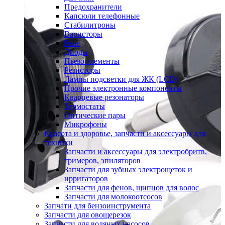
Предохранители
Капсюли телефонные
Стабилитроны
Варисторы
Реле
Диоды
Пьезо элементы
Резисторы
Лампы подсветки для ЖК (LCD)
Прочие электронные компоненты
Кварцевые резонаторы
Термостаты
Оптические пары
Микрофоны
Красота и здоровье, запчасти и аксессуары для
техники
Запчасти и аксессуары для электробритв,
тримеров, эпиляторов
Запчасти для зубных электрощеток и
ирригаторов
Запчасти для фенов, щипцов для волос
Запчасти для молокоотсосов
Запчати для бензоинструмента
Запчасти для овощерезок
Запчасти для водяных насосов