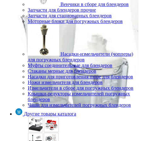
Венчики в сборе для блендеров
Запчасти для блендеров прочие
Запчасти для стационарных блендеров
Моторные блоки для погружных блендеров
Насадки-измельчители (чопперы)
для погружных блендеров
Муфты соединительные для блендеров
Стаканы мерные для блендеров
Насадки для приготовления пюре для блендеров
Ножи измельчителя для блендеров
Измельчители в сборе для погружных блендеров
Крышки-редукторы измельчителей погружных
блендеров
Чаши для измельчителей погружных блендеров
Другие товары каталога