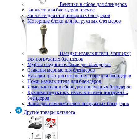
Венчики в сборе для блендеров
Запчасти для блендеров прочие
Запчасти для стационарных блендеров
Моторные блоки для погружных блендеров
Насадки-измельчители (чопперы)
для погружных блендеров
Муфты соединительные для блендеров
Стаканы мерные для блендеров
Насадки для приготовления пюре для блендеров
Ножи измельчителя для блендеров
Измельчители в сборе для погружных блендеров
Крышки-редукторы измельчителей погружных
блендеров
Чаши для измельчителей погружных блендеров
Другие товары каталога