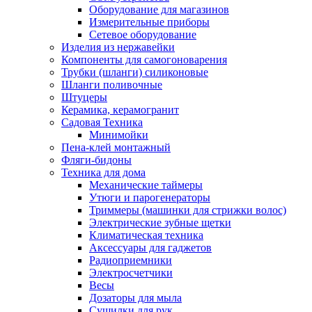
Оборудование для магазинов
Измерительные приборы
Сетевое оборудование
Изделия из нержавейки
Компоненты для самогоноварения
Трубки (шланги) силиконовые
Шланги поливочные
Штуцеры
Керамика, керамогранит
Садовая Техника
Минимойки
Пена-клей монтажный
Фляги-бидоны
Техника для дома
Механические таймеры
Утюги и парогенераторы
Триммеры (машинки для стрижки волос)
Электрические зубные щетки
Климатическая техника
Аксессуары для гаджетов
Радиоприемники
Электросчетчики
Весы
Дозаторы для мыла
Сушилки для рук