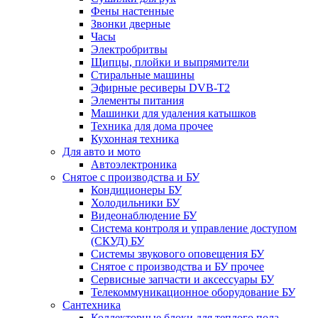
Фены настенные
Звонки дверные
Часы
Электробритвы
Щипцы, плойки и выпрямители
Стиральные машины
Эфирные ресиверы DVB-T2
Элементы питания
Машинки для удаления катышков
Техника для дома прочее
Кухонная техника
Для авто и мото
Автоэлектроника
Снятое с производства и БУ
Кондиционеры БУ
Холодильники БУ
Видеонаблюдение БУ
Система контроля и управление доступом
(СКУД) БУ
Системы звукового оповещения БУ
Снятое с производства и БУ прочее
Сервисные запчасти и аксессуары БУ
Телекоммуникационное оборудование БУ
Сантехника
Коллекторные блоки для теплого пола