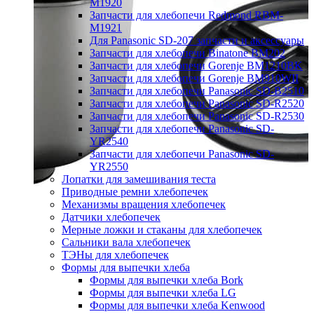
M1920
Запчасти для хлебопечи Redmond RBM-
M1921
Для Panasonic SD-207 запчасти и аксессуары
Запчасти для хлебопечи Binatone BM202
Запчасти для хлебопечи Gorenje BM1210BK
Запчасти для хлебопечи Gorenje BM910WII
Запчасти для хлебопечи Panasonic SD-B2510
Запчасти для хлебопечи Panasonic SD-R2520
Запчасти для хлебопечи Panasonic SD-R2530
Запчасти для хлебопечи Panasonic SD-
YR2540
Запчасти для хлебопечи Panasonic SD-
YR2550
Лопатки для замешивания теста
Приводные ремни хлебопечек
Механизмы вращения хлебопечек
Датчики хлебопечек
Мерные ложки и стаканы для хлебопечек
Сальники вала хлебопечек
ТЭНы для хлебопечек
Формы для выпечки хлеба
Формы для выпечки хлеба Bork
Формы для выпечки хлеба LG
Формы для выпечки хлеба Kenwood