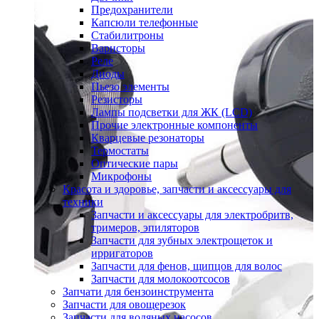
Предохранители
Капсюли телефонные
Стабилитроны
Варисторы
Реле
Диоды
Пьезо элементы
Резисторы
Лампы подсветки для ЖК (LCD)
Прочие электронные компоненты
Кварцевые резонаторы
Термостаты
Оптические пары
Микрофоны
Красота и здоровье, запчасти и аксессуары для
техники
Запчасти и аксессуары для электробритв,
тримеров, эпиляторов
Запчасти для зубных электрощеток и
ирригаторов
Запчасти для фенов, щипцов для волос
Запчасти для молокоотсосов
Запчати для бензоинструмента
Запчасти для овощерезок
Запчасти для водяных насосов