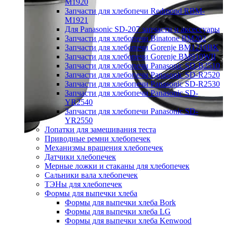
M1920
Запчасти для хлебопечи Redmond RBM-
M1921
Для Panasonic SD-207 запчасти и аксессуары
Запчасти для хлебопечи Binatone BM202
Запчасти для хлебопечи Gorenje BM1210BK
Запчасти для хлебопечи Gorenje BM910WII
Запчасти для хлебопечи Panasonic SD-B2510
Запчасти для хлебопечи Panasonic SD-R2520
Запчасти для хлебопечи Panasonic SD-R2530
Запчасти для хлебопечи Panasonic SD-
YR2540
Запчасти для хлебопечи Panasonic SD-
YR2550
Лопатки для замешивания теста
Приводные ремни хлебопечек
Механизмы вращения хлебопечек
Датчики хлебопечек
Мерные ложки и стаканы для хлебопечек
Сальники вала хлебопечек
ТЭНы для хлебопечек
Формы для выпечки хлеба
Формы для выпечки хлеба Bork
Формы для выпечки хлеба LG
Формы для выпечки хлеба Kenwood