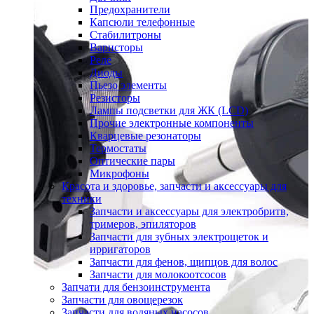
Предохранители
Капсюли телефонные
Стабилитроны
Варисторы
Реле
Диоды
Пьезо элементы
Резисторы
Лампы подсветки для ЖК (LCD)
Прочие электронные компоненты
Кварцевые резонаторы
Термостаты
Оптические пары
Микрофоны
Красота и здоровье, запчасти и аксессуары для
техники
Запчасти и аксессуары для электробритв,
тримеров, эпиляторов
Запчасти для зубных электрощеток и
ирригаторов
Запчасти для фенов, щипцов для волос
Запчасти для молокоотсосов
Запчати для бензоинструмента
Запчасти для овощерезок
Запчасти для водяных насосов