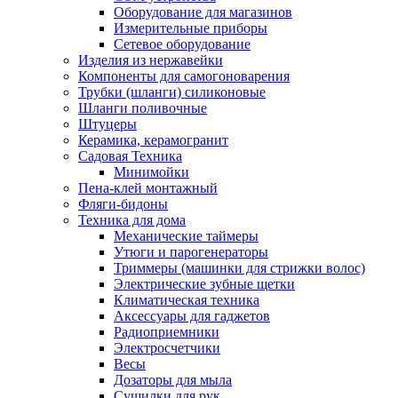
Оборудование для магазинов
Измерительные приборы
Сетевое оборудование
Изделия из нержавейки
Компоненты для самогоноварения
Трубки (шланги) силиконовые
Шланги поливочные
Штуцеры
Керамика, керамогранит
Садовая Техника
Минимойки
Пена-клей монтажный
Фляги-бидоны
Техника для дома
Механические таймеры
Утюги и парогенераторы
Триммеры (машинки для стрижки волос)
Электрические зубные щетки
Климатическая техника
Аксессуары для гаджетов
Радиоприемники
Электросчетчики
Весы
Дозаторы для мыла
Сушилки для рук