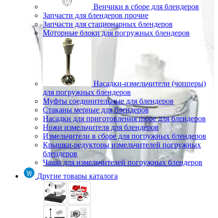
Венчики в сборе для блендеров
Запчасти для блендеров прочие
Запчасти для стационарных блендеров
Моторные блоки для погружных блендеров
Насадки-измельчители (чопперы)
для погружных блендеров
Муфты соединительные для блендеров
Стаканы мерные для блендеров
Насадки для приготовления пюре для блендеров
Ножи измельчителя для блендеров
Измельчители в сборе для погружных блендеров
Крышки-редукторы измельчителей погружных
блендеров
Чаши для измельчителей погружных блендеров
Другие товары каталога