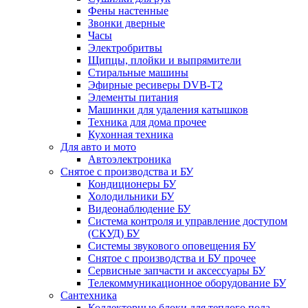
Фены настенные
Звонки дверные
Часы
Электробритвы
Щипцы, плойки и выпрямители
Стиральные машины
Эфирные ресиверы DVB-T2
Элементы питания
Машинки для удаления катышков
Техника для дома прочее
Кухонная техника
Для авто и мото
Автоэлектроника
Снятое с производства и БУ
Кондиционеры БУ
Холодильники БУ
Видеонаблюдение БУ
Система контроля и управление доступом
(СКУД) БУ
Системы звукового оповещения БУ
Снятое с производства и БУ прочее
Сервисные запчасти и аксессуары БУ
Телекоммуникационное оборудование БУ
Сантехника
Коллекторные блоки для теплого пола