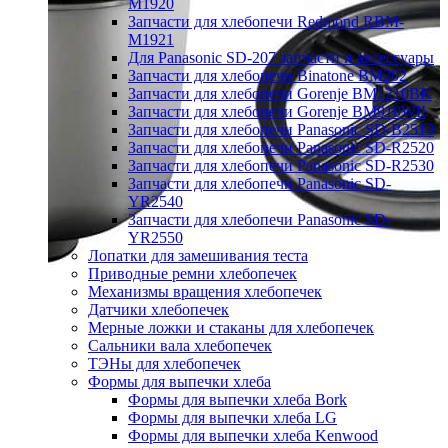
M1920
Запчасти для хлебопечи Redmond RBM-
M1921
Для Panasonic SD-207 запчасти и аксессуары
Запчасти для хлебопечи Binatone BM202
Запчасти для хлебопечи Gorenje BM1210BK
Запчасти для хлебопечи Gorenje BM910WII
Запчасти для хлебопечи Panasonic SD-B2510
Запчасти для хлебопечи Panasonic SD-R2520
Запчасти для хлебопечи Panasonic SD-R2530
Запчасти для хлебопечи Panasonic SD-
YR2540
Запчасти для хлебопечи Panasonic SD-
YR2550
Лопатки для замешивания теста
Приводные ремни хлебопечек
Механизмы вращения хлебопечек
Датчики хлебопечек
Мерные ложки и стаканы для хлебопечек
Сальники вала хлебопечек
ТЭНы для хлебопечек
Формы для выпечки хлеба
Формы для выпечки хлеба Bork
Формы для выпечки хлеба LG
Формы для выпечки хлеба Kenwood