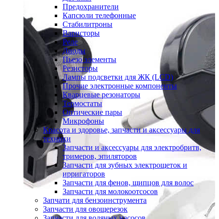
Предохранители
Капсюли телефонные
Стабилитроны
Варисторы
Реле
Диоды
Пьезо элементы
Резисторы
Лампы подсветки для ЖК (LCD)
Прочие электронные компоненты
Кварцевые резонаторы
Термостаты
Оптические пары
Микрофоны
Красота и здоровье, запчасти и аксессуары для
техники
Запчасти и аксессуары для электробритв,
тримеров, эпиляторов
Запчасти для зубных электрощеток и
ирригаторов
Запчасти для фенов, щипцов для волос
Запчасти для молокоотсосов
Запчати для бензоинструмента
Запчасти для овощерезок
Запчасти для водяных насосов