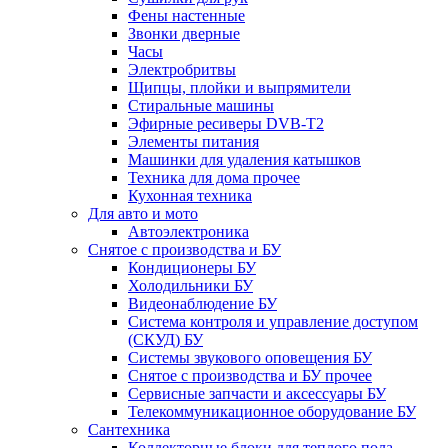
Фены настенные
Звонки дверные
Часы
Электробритвы
Щипцы, плойки и выпрямители
Стиральные машины
Эфирные ресиверы DVB-T2
Элементы питания
Машинки для удаления катышков
Техника для дома прочее
Кухонная техника
Для авто и мото
Автоэлектроника
Снятое с производства и БУ
Кондиционеры БУ
Холодильники БУ
Видеонаблюдение БУ
Система контроля и управление доступом
(СКУД) БУ
Системы звукового оповещения БУ
Снятое с производства и БУ прочее
Сервисные запчасти и аксессуары БУ
Телекоммуникационное оборудование БУ
Сантехника
Коллекторные блоки для теплого пола