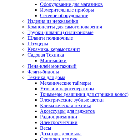
Оборудование для магазинов
Измерительные приборы
Сетевое оборудование
Изделия из нержавейки
Компоненты для самогоноварения
Трубки (шланги) силиконовые
Шланги поливочные
Штуцеры
Керамика, керамогранит
Садовая Техника
Минимойки
Пена-клей монтажный
Фляги-бидоны
Техника для дома
Механические таймеры
Утюги и парогенераторы
Триммеры (машинки для стрижки волос)
Электрические зубные щетки
Климатическая техника
Аксессуары для гаджетов
Радиоприемники
Электросчетчики
Весы
Дозаторы для мыла
Сушилки для рук