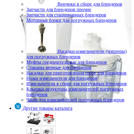
Венчики в сборе для блендеров
Запчасти для блендеров прочие
Запчасти для стационарных блендеров
Моторные блоки для погружных блендеров
Насадки-измельчители (чопперы)
для погружных блендеров
Муфты соединительные для блендеров
Стаканы мерные для блендеров
Насадки для приготовления пюре для блендеров
Ножи измельчителя для блендеров
Измельчители в сборе для погружных блендеров
Крышки-редукторы измельчителей погружных
блендеров
Чаши для измельчителей погружных блендеров
Другие товары каталога