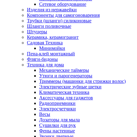
Сетевое оборудование
Изделия из нержавейки
Компоненты для самогоноварения
Трубки (шланги) силиконовые
Шланги поливочные
Штуцеры
Керамика, керамогранит
Садовая Техника
Минимойки
Пена-клей монтажный
Фляги-бидоны
Техника для дома
Механические таймеры
Утюги и парогенераторы
Триммеры (машинки для стрижки волос)
Электрические зубные щетки
Климатическая техника
Аксессуары для гаджетов
Радиоприемники
Электросчетчики
Весы
Дозаторы для мыла
Сушилки для рук
Фены настенные
Звонки дверные