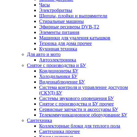
Часы
Электробритвы
Щипцы, плойки и выпрямители
Стиральные машины
Эфирные ресиверы DVB-T2
Элементы питания
Машинки для удаления катышков
Техника для дома прочее
Кухонная техника
Для авто и мото
Автоэлектроника
Снятое с производства и БУ
Кондиционеры БУ
Холодильники БУ
Видеонаблюдение БУ
Система контроля и управление доступом
(СКУД) БУ
Системы звукового оповещения БУ
Снятое с производства и БУ прочее
Сервисные запчасти и аксессуары БУ
Телекоммуникационное оборудование БУ
Сантехника
Коллекторные блоки для теплого пола
Сантехника прочее
Краны шаровые