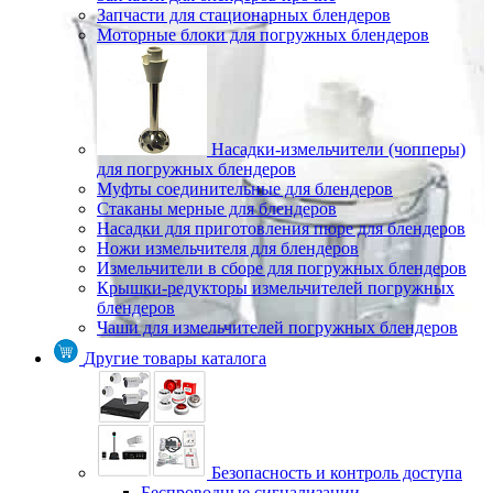
Запчасти для стационарных блендеров
Моторные блоки для погружных блендеров
Насадки-измельчители (чопперы)
для погружных блендеров
Муфты соединительные для блендеров
Стаканы мерные для блендеров
Насадки для приготовления пюре для блендеров
Ножи измельчителя для блендеров
Измельчители в сборе для погружных блендеров
Крышки-редукторы измельчителей погружных
блендеров
Чаши для измельчителей погружных блендеров
Другие товары каталога
Безопасность и контроль доступа
Беспроводные сигнализации