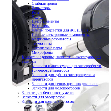
Стабилитроны
Варисторы
Реле
Диоды
Пьезо элементы
Резисторы
Лампы подсветки для ЖК (LCD)
Прочие электронные компоненты
Кварцевые резонаторы
Термостаты
Оптические пары
Микрофоны
Красота и здоровье, запчасти и аксессуары для
техники
Запчасти и аксессуары для электробритв,
тримеров, эпиляторов
Запчасти для зубных электрощеток и
ирригаторов
Запчасти для фенов, щипцов для волос
Запчасти для молокоотсосов
Запчати для бензоинструмента
Запчасти для овощерезок
Запчасти для водяных насосов