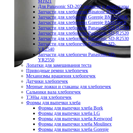
M1921
Для Panasonic SD-207 запчасти и аксессуары
Запчасти для хлебопечи Binatone BM202
Запчасти для хлебопечи Gorenje BM1210BK
Запчасти для хлебопечи Gorenje BM910WII
Запчасти для хлебопечи Panasonic SD-B2510
Запчасти для хлебопечи Panasonic SD-R2520
Запчасти для хлебопечи Panasonic SD-R2530
Запчасти для хлебопечи Panasonic SD-
YR2540
Запчасти для хлебопечи Panasonic SD-
YR2550
Лопатки для замешивания теста
Приводные ремни хлебопечек
Механизмы вращения хлебопечек
Датчики хлебопечек
Мерные ложки и стаканы для хлебопечек
Сальники вала хлебопечек
ТЭНы для хлебопечек
Формы для выпечки хлеба
Формы для выпечки хлеба Bork
Формы для выпечки хлеба LG
Формы для выпечки хлеба Kenwood
Формы для выпечки хлеба Moulinex
Формы для выпечки хлеба Gorenje