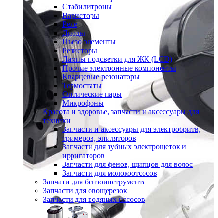
Стабилитроны
Варисторы
Реле
Диоды
Пьезо элементы
Резисторы
Лампы подсветки для ЖК (LCD)
Прочие электронные компоненты
Кварцевые резонаторы
Термостаты
Оптические пары
Микрофоны
Красота и здоровье, запчасти и аксессуары для
техники
Запчасти и аксессуары для электробритв,
тримеров, эпиляторов
Запчасти для зубных электрощеток и
ирригаторов
Запчасти для фенов, щипцов для волос
Запчасти для молокоотсосов
Запчати для бензоинструмента
Запчасти для овощерезок
Запчасти для водяных насосов