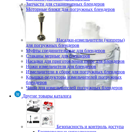
Запчасти для стационарных блендеров
Моторные блоки для погружных блендеров
Насадки-измельчители (чопперы)
для погружных блендеров
Муфты соединительные для блендеров
Стаканы мерные для блендеров
Насадки для приготовления пюре для блендеров
Ножи измельчителя для блендеров
Измельчители в сборе для погружных блендеров
Крышки-редукторы измельчителей погружных
блендеров
Чаши для измельчителей погружных блендеров
Другие товары каталога
Безопасность и контроль доступа
Беспроводные сигнализации