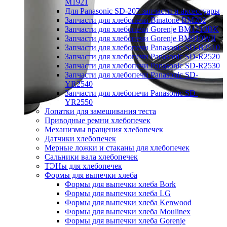
M1921
Для Panasonic SD-207 запчасти и аксессуары
Запчасти для хлебопечи Binatone BM202
Запчасти для хлебопечи Gorenje BM1210BK
Запчасти для хлебопечи Gorenje BM910WII
Запчасти для хлебопечи Panasonic SD-B2510
Запчасти для хлебопечи Panasonic SD-R2520
Запчасти для хлебопечи Panasonic SD-R2530
Запчасти для хлебопечи Panasonic SD-
YR2540
Запчасти для хлебопечи Panasonic SD-
YR2550
Лопатки для замешивания теста
Приводные ремни хлебопечек
Механизмы вращения хлебопечек
Датчики хлебопечек
Мерные ложки и стаканы для хлебопечек
Сальники вала хлебопечек
ТЭНы для хлебопечек
Формы для выпечки хлеба
Формы для выпечки хлеба Bork
Формы для выпечки хлеба LG
Формы для выпечки хлеба Kenwood
Формы для выпечки хлеба Moulinex
Формы для выпечки хлеба Gorenje