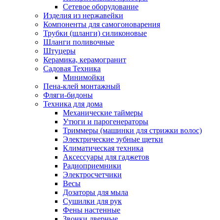
Сетевое оборудование
Изделия из нержавейки
Компоненты для самогоноварения
Трубки (шланги) силиконовые
Шланги поливочные
Штуцеры
Керамика, керамогранит
Садовая Техника
Минимойки
Пена-клей монтажный
Фляги-бидоны
Техника для дома
Механические таймеры
Утюги и парогенераторы
Триммеры (машинки для стрижки волос)
Электрические зубные щетки
Климатическая техника
Аксессуары для гаджетов
Радиоприемники
Электросчетчики
Весы
Дозаторы для мыла
Сушилки для рук
Фены настенные
Звонки дверные