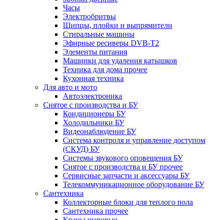
Часы
Электробритвы
Щипцы, плойки и выпрямители
Стиральные машины
Эфирные ресиверы DVB-T2
Элементы питания
Машинки для удаления катышков
Техника для дома прочее
Кухонная техника
Для авто и мото
Автоэлектроника
Снятое с производства и БУ
Кондиционеры БУ
Холодильники БУ
Видеонаблюдение БУ
Система контроля и управление доступом
(СКУД) БУ
Системы звукового оповещения БУ
Снятое с производства и БУ прочее
Сервисные запчасти и аксессуары БУ
Телекоммуникационное оборудование БУ
Сантехника
Коллекторные блоки для теплого пола
Сантехника прочее
Краны шаровые