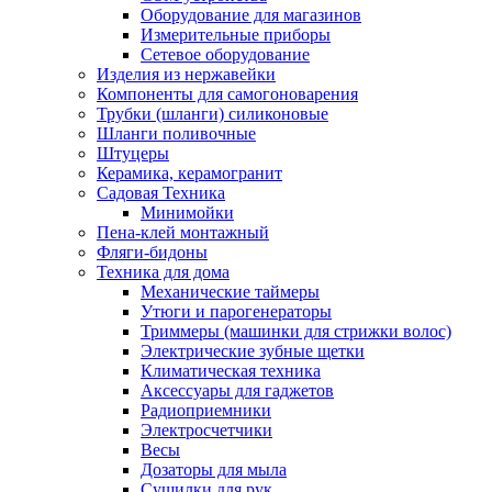
Оборудование для магазинов
Измерительные приборы
Сетевое оборудование
Изделия из нержавейки
Компоненты для самогоноварения
Трубки (шланги) силиконовые
Шланги поливочные
Штуцеры
Керамика, керамогранит
Садовая Техника
Минимойки
Пена-клей монтажный
Фляги-бидоны
Техника для дома
Механические таймеры
Утюги и парогенераторы
Триммеры (машинки для стрижки волос)
Электрические зубные щетки
Климатическая техника
Аксессуары для гаджетов
Радиоприемники
Электросчетчики
Весы
Дозаторы для мыла
Сушилки для рук