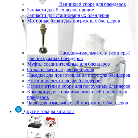
Венчики в сборе для блендеров
Запчасти для блендеров прочие
Запчасти для стационарных блендеров
Моторные блоки для погружных блендеров
Насадки-измельчители (чопперы)
для погружных блендеров
Муфты соединительные для блендеров
Стаканы мерные для блендеров
Насадки для приготовления пюре для блендеров
Ножи измельчителя для блендеров
Измельчители в сборе для погружных блендеров
Крышки-редукторы измельчителей погружных
блендеров
Чаши для измельчителей погружных блендеров
Другие товары каталога