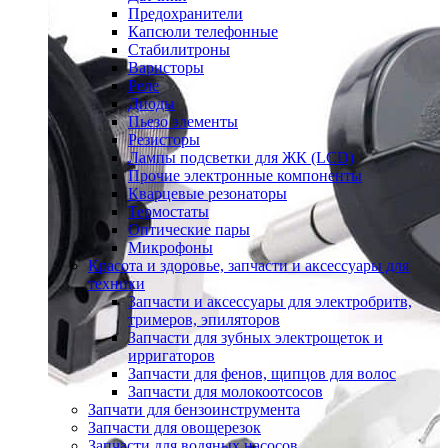
Предохранители
Капсюли телефонные
Стабилитроны
Варисторы
Реле
Диоды
Пьезо элементы
Резисторы
Лампы подсветки для ЖК (LCD)
Прочие электронные компоненты
Кварцевые резонаторы
Термостаты
Оптические пары
Микрофоны
Красота и здоровье, запчасти и аксессуары для
техники
Запчасти и аксессуары для электробритв,
тримеров, эпиляторов
Запчасти для зубных электрощеток и
ирригаторов
Запчасти для фенов, щипцов для волос
Запчасти для молокоотсосов
Запчати для бензоинструмента
Запчасти для овощерезок
Запчасти для водяных насосов