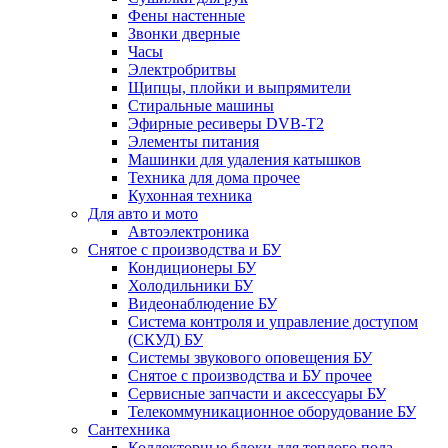
Фены настенные
Звонки дверные
Часы
Электробритвы
Щипцы, плойки и выпрямители
Стиральные машины
Эфирные ресиверы DVB-T2
Элементы питания
Машинки для удаления катышков
Техника для дома прочее
Кухонная техника
Для авто и мото
Автоэлектроника
Снятое с производства и БУ
Кондиционеры БУ
Холодильники БУ
Видеонаблюдение БУ
Система контроля и управление доступом
(СКУД) БУ
Системы звукового оповещения БУ
Снятое с производства и БУ прочее
Сервисные запчасти и аксессуары БУ
Телекоммуникационное оборудование БУ
Сантехника
Коллекторные блоки для теплого пола