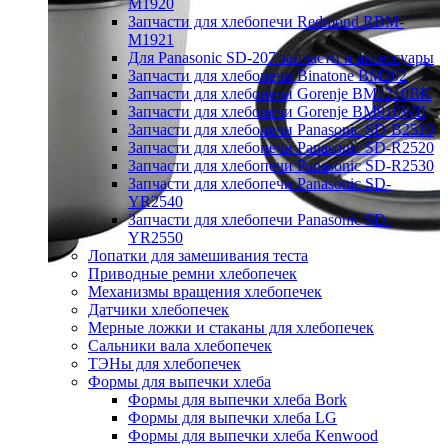
M1920
Запчасти для хлебопечи Redmond RBM-
M1921
Для Panasonic SD-207 запчасти и аксессуары
Запчасти для хлебопечи Binatone BM202
Запчасти для хлебопечи Gorenje BM1210BK
Запчасти для хлебопечи Gorenje BM910WII
Запчасти для хлебопечи Panasonic SD-B2510
Запчасти для хлебопечи Panasonic SD-R2520
Запчасти для хлебопечи Panasonic SD-R2530
Запчасти для хлебопечи Panasonic SD-
YR2540
Запчасти для хлебопечи Panasonic SD-
YR2550
Лопатки для замешивания теста
Приводные ремни хлебопечек
Механизмы вращения хлебопечек
Датчики хлебопечек
Мерные ложки и стаканы для хлебопечек
Сальники вала хлебопечек
ТЭНы для хлебопечек
Формы для выпечки хлеба
Формы для выпечки хлеба Bork
Формы для выпечки хлеба LG
Формы для выпечки хлеба Kenwood