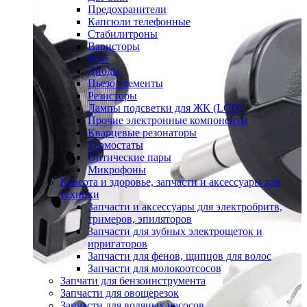
Предохранители
Капсюли телефонные
Стабилитроны
Варисторы
Реле
Диоды
Пьезо элементы
Резисторы
Лампы подсветки для ЖК (LCD)
Прочие электронные компоненты
Кварцевые резонаторы
Термостаты
Оптические пары
Микрофоны
Красота и здоровье, запчасти и аксессуары для
техники
Запчасти и аксессуары для электробритв,
тримеров, эпиляторов
Запчасти для зубных электрощеток и
ирригаторов
Запчасти для фенов, щипцов для волос
Запчасти для молокоотсосов
Запчати для бензоинструмента
Запчасти для овощерезок
Запчасти для водяных насосов