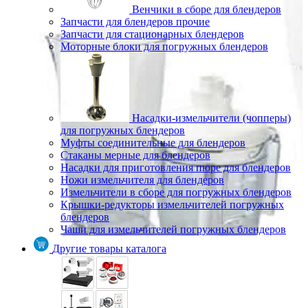
Венчики в сборе для блендеров
Запчасти для блендеров прочие
Запчасти для стационарных блендеров
Моторные блоки для погружных блендеров
Насадки-измельчители (чопперы)
для погружных блендеров
Муфты соединительные для блендеров
Стаканы мерные для блендеров
Насадки для приготовления пюре для блендеров
Ножи измельчителя для блендеров
Измельчители в сборе для погружных блендеров
Крышки-редукторы измельчителей погружных
блендеров
Чаши для измельчителей погружных блендеров
Другие товары каталога