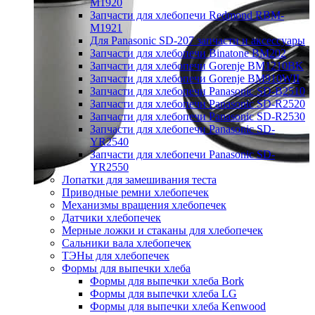
M1920
Запчасти для хлебопечи Redmond RBM-
M1921
Для Panasonic SD-207 запчасти и аксессуары
Запчасти для хлебопечи Binatone BM202
Запчасти для хлебопечи Gorenje BM1210BK
Запчасти для хлебопечи Gorenje BM910WII
Запчасти для хлебопечи Panasonic SD-B2510
Запчасти для хлебопечи Panasonic SD-R2520
Запчасти для хлебопечи Panasonic SD-R2530
Запчасти для хлебопечи Panasonic SD-
YR2540
Запчасти для хлебопечи Panasonic SD-
YR2550
Лопатки для замешивания теста
Приводные ремни хлебопечек
Механизмы вращения хлебопечек
Датчики хлебопечек
Мерные ложки и стаканы для хлебопечек
Сальники вала хлебопечек
ТЭНы для хлебопечек
Формы для выпечки хлеба
Формы для выпечки хлеба Bork
Формы для выпечки хлеба LG
Формы для выпечки хлеба Kenwood