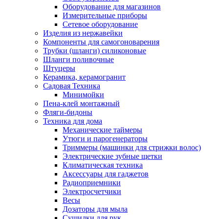
Оборудование для магазинов
Измерительные приборы
Сетевое оборудование
Изделия из нержавейки
Компоненты для самогоноварения
Трубки (шланги) силиконовые
Шланги поливочные
Штуцеры
Керамика, керамогранит
Садовая Техника
Минимойки
Пена-клей монтажный
Фляги-бидоны
Техника для дома
Механические таймеры
Утюги и парогенераторы
Триммеры (машинки для стрижки волос)
Электрические зубные щетки
Климатическая техника
Аксессуары для гаджетов
Радиоприемники
Электросчетчики
Весы
Дозаторы для мыла
Сушилки для рук