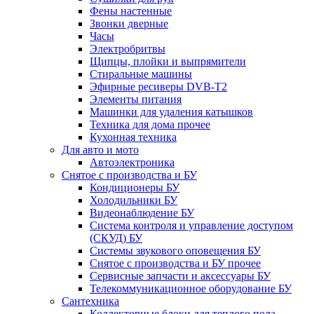
Фены настенные
Звонки дверные
Часы
Электробритвы
Щипцы, плойки и выпрямители
Стиральные машины
Эфирные ресиверы DVB-T2
Элементы питания
Машинки для удаления катышков
Техника для дома прочее
Кухонная техника
Для авто и мото
Автоэлектроника
Снятое с производства и БУ
Кондиционеры БУ
Холодильники БУ
Видеонаблюдение БУ
Система контроля и управление доступом
(СКУД) БУ
Системы звукового оповещения БУ
Снятое с производства и БУ прочее
Сервисные запчасти и аксессуары БУ
Телекоммуникационное оборудование БУ
Сантехника
Коллекторные блоки для теплого пола