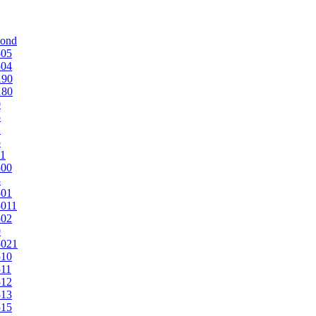
mond
505
504
190
180
0
5
1
5
1
500
3
501
011
502
9
5021
510
11
512
513
515