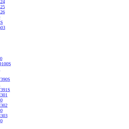
524
525
526
0
2S
503
0
D100S
2
F390S
3
F391S
M301
40
M302
50
M303
70