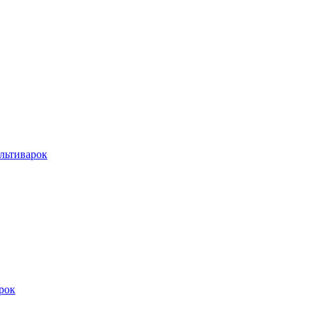
льтиварок
рок