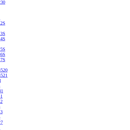
230
2
22S
23S
24S
25S
26S
27S
4520
4521
3
5
31
51
52
6
53
6
27
1