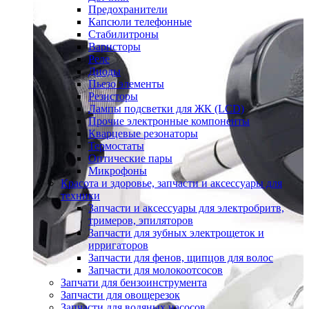
Предохранители
Капсюли телефонные
Стабилитроны
Варисторы
Реле
Диоды
Пьезо элементы
Резисторы
Лампы подсветки для ЖК (LCD)
Прочие электронные компоненты
Кварцевые резонаторы
Термостаты
Оптические пары
Микрофоны
Красота и здоровье, запчасти и аксессуары для
техники
Запчасти и аксессуары для электробритв,
тримеров, эпиляторов
Запчасти для зубных электрощеток и
ирригаторов
Запчасти для фенов, щипцов для волос
Запчасти для молокоотсосов
Запчати для бензоинструмента
Запчасти для овощерезок
Запчасти для водяных насосов