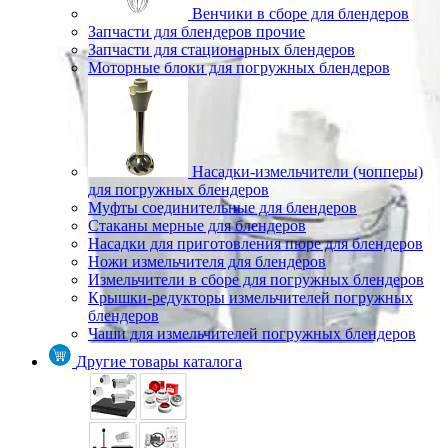
Венчики в сборе для блендеров
Запчасти для блендеров прочие
Запчасти для стационарных блендеров
Моторные блоки для погружных блендеров
Насадки-измельчители (чопперы)
для погружных блендеров
Муфты соединительные для блендеров
Стаканы мерные для блендеров
Насадки для приготовления пюре для блендеров
Ножи измельчителя для блендеров
Измельчители в сборе для погружных блендеров
Крышки-редукторы измельчителей погружных
блендеров
Чаши для измельчителей погружных блендеров
Другие товары каталога