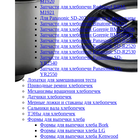
M1920
Запчасти для хлебопечи Redmond RBM-
M1921
Для Panasonic SD-207 запчасти и аксессуары
Запчасти для хлебопечи Binatone BM202
Запчасти для хлебопечи Gorenje BM1210BK
Запчасти для хлебопечи Gorenje BM910WII
Запчасти для хлебопечи Panasonic SD-B2510
Запчасти для хлебопечи Panasonic SD-R2520
Запчасти для хлебопечи Panasonic SD-R2530
Запчасти для хлебопечи Panasonic SD-
YR2540
Запчасти для хлебопечи Panasonic SD-
YR2550
Лопатки для замешивания теста
Приводные ремни хлебопечек
Механизмы вращения хлебопечек
Датчики хлебопечек
Мерные ложки и стаканы для хлебопечек
Сальники вала хлебопечек
ТЭНы для хлебопечек
Формы для выпечки хлеба
Формы для выпечки хлеба Bork
Формы для выпечки хлеба LG
Формы для выпечки хлеба Kenwood