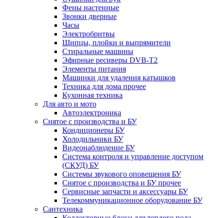
Фены настенные
Звонки дверные
Часы
Электробритвы
Щипцы, плойки и выпрямители
Стиральные машины
Эфирные ресиверы DVB-T2
Элементы питания
Машинки для удаления катышков
Техника для дома прочее
Кухонная техника
Для авто и мото
Автоэлектроника
Снятое с производства и БУ
Кондиционеры БУ
Холодильники БУ
Видеонаблюдение БУ
Система контроля и управление доступом
(СКУД) БУ
Системы звукового оповещения БУ
Снятое с производства и БУ прочее
Сервисные запчасти и аксессуары БУ
Телекоммуникационное оборудование БУ
Сантехника
Коллекторные блоки для теплого пола