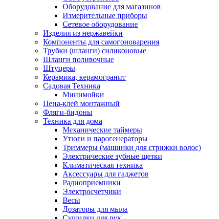
Оборудование для магазинов
Измерительные приборы
Сетевое оборудование
Изделия из нержавейки
Компоненты для самогоноварения
Трубки (шланги) силиконовые
Шланги поливочные
Штуцеры
Керамика, керамогранит
Садовая Техника
Минимойки
Пена-клей монтажный
Фляги-бидоны
Техника для дома
Механические таймеры
Утюги и парогенераторы
Триммеры (машинки для стрижки волос)
Электрические зубные щетки
Климатическая техника
Аксессуары для гаджетов
Радиоприемники
Электросчетчики
Весы
Дозаторы для мыла
Сушилки для рук