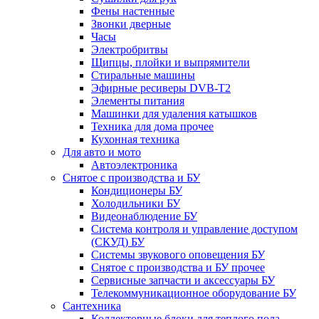
Фены настенные
Звонки дверные
Часы
Электробритвы
Щипцы, плойки и выпрямители
Стиральные машины
Эфирные ресиверы DVB-T2
Элементы питания
Машинки для удаления катышков
Техника для дома прочее
Кухонная техника
Для авто и мото
Автоэлектроника
Снятое с производства и БУ
Кондиционеры БУ
Холодильники БУ
Видеонаблюдение БУ
Система контроля и управление доступом
(СКУД) БУ
Системы звукового оповещения БУ
Снятое с производства и БУ прочее
Сервисные запчасти и аксессуары БУ
Телекоммуникационное оборудование БУ
Сантехника
Коллекторные блоки для теплого пола