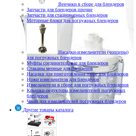
Венчики в сборе для блендеров
Запчасти для блендеров прочие
Запчасти для стационарных блендеров
Моторные блоки для погружных блендеров
Насадки-измельчители (чопперы)
для погружных блендеров
Муфты соединительные для блендеров
Стаканы мерные для блендеров
Насадки для приготовления пюре для блендеров
Ножи измельчителя для блендеров
Измельчители в сборе для погружных блендеров
Крышки-редукторы измельчителей погружных
блендеров
Чаши для измельчителей погружных блендеров
Другие товары каталога