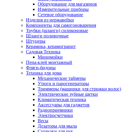
Оборудование для магазинов
Измерительные приборы
Сетевое оборудование
Изделия из нержавейки
Компоненты для самогоноварения
Трубки (шланги) силиконовые
Шланги поливочные
Штуцеры
Керамика, керамогранит
Садовая Техника
Минимойки
Пена-клей монтажный
Фляги-бидоны
Техника для дома
Механические таймеры
Утюги и парогенераторы
Триммеры (машинки для стрижки волос)
Электрические зубные щетки
Климатическая техника
Аксессуары для гаджетов
Радиоприемники
Электросчетчики
Весы
Дозаторы для мыла
Сушилки для рук