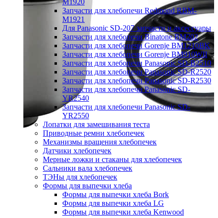
M1920
Запчасти для хлебопечи Redmond RBM-
M1921
Для Panasonic SD-207 запчасти и аксессуары
Запчасти для хлебопечи Binatone BM202
Запчасти для хлебопечи Gorenje BM1210BK
Запчасти для хлебопечи Gorenje BM910WII
Запчасти для хлебопечи Panasonic SD-B2510
Запчасти для хлебопечи Panasonic SD-R2520
Запчасти для хлебопечи Panasonic SD-R2530
Запчасти для хлебопечи Panasonic SD-
YR2540
Запчасти для хлебопечи Panasonic SD-
YR2550
Лопатки для замешивания теста
Приводные ремни хлебопечек
Механизмы вращения хлебопечек
Датчики хлебопечек
Мерные ложки и стаканы для хлебопечек
Сальники вала хлебопечек
ТЭНы для хлебопечек
Формы для выпечки хлеба
Формы для выпечки хлеба Bork
Формы для выпечки хлеба LG
Формы для выпечки хлеба Kenwood