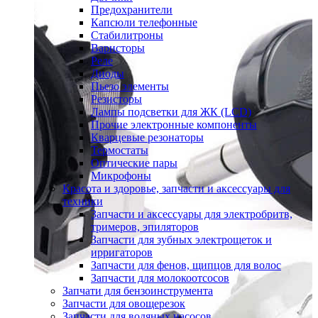
Предохранители
Капсюли телефонные
Стабилитроны
Варисторы
Реле
Диоды
Пьезо элементы
Резисторы
Лампы подсветки для ЖК (LCD)
Прочие электронные компоненты
Кварцевые резонаторы
Термостаты
Оптические пары
Микрофоны
Красота и здоровье, запчасти и аксессуары для
техники
Запчасти и аксессуары для электробритв,
тримеров, эпиляторов
Запчасти для зубных электрощеток и
ирригаторов
Запчасти для фенов, щипцов для волос
Запчасти для молокоотсосов
Запчати для бензоинструмента
Запчасти для овощерезок
Запчасти для водяных насосов