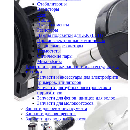
Стабилитроны
Варисторы
Реле
Диоды
Пьезо элементы
Резисторы
Лампы подсветки для ЖК (LCD)
Прочие электронные компоненты
Кварцевые резонаторы
Термостаты
Оптические пары
Микрофоны
Красота и здоровье, запчасти и аксессуары для
техники
Запчасти и аксессуары для электробритв,
тримеров, эпиляторов
Запчасти для зубных электрощеток и
ирригаторов
Запчасти для фенов, щипцов для волос
Запчасти для молокоотсосов
Запчати для бензоинструмента
Запчасти для овощерезок
Запчасти для водяных насосов