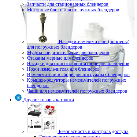
Запчасти для стационарных блендеров
Моторные блоки для погружных блендеров
Насадки-измельчители (чопперы)
для погружных блендеров
Муфты соединительные для блендеров
Стаканы мерные для блендеров
Насадки для приготовления пюре для блендеров
Ножи измельчителя для блендеров
Измельчители в сборе для погружных блендеров
Крышки-редукторы измельчителей погружных
блендеров
Чаши для измельчителей погружных блендеров
Другие товары каталога
Безопасность и контроль доступа
Беспроводные сигнализации