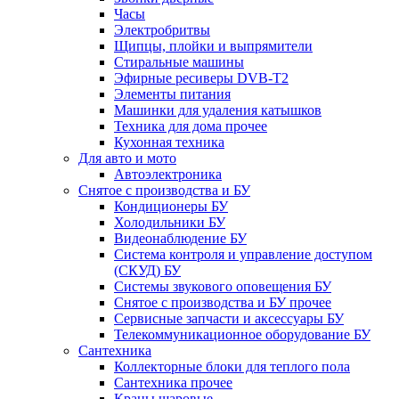
Часы
Электробритвы
Щипцы, плойки и выпрямители
Стиральные машины
Эфирные ресиверы DVB-T2
Элементы питания
Машинки для удаления катышков
Техника для дома прочее
Кухонная техника
Для авто и мото
Автоэлектроника
Снятое с производства и БУ
Кондиционеры БУ
Холодильники БУ
Видеонаблюдение БУ
Система контроля и управление доступом
(СКУД) БУ
Системы звукового оповещения БУ
Снятое с производства и БУ прочее
Сервисные запчасти и аксессуары БУ
Телекоммуникационное оборудование БУ
Сантехника
Коллекторные блоки для теплого пола
Сантехника прочее
Краны шаровые