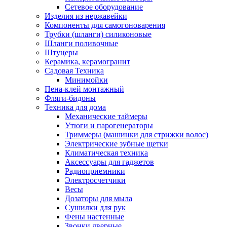
Сетевое оборудование
Изделия из нержавейки
Компоненты для самогоноварения
Трубки (шланги) силиконовые
Шланги поливочные
Штуцеры
Керамика, керамогранит
Садовая Техника
Минимойки
Пена-клей монтажный
Фляги-бидоны
Техника для дома
Механические таймеры
Утюги и парогенераторы
Триммеры (машинки для стрижки волос)
Электрические зубные щетки
Климатическая техника
Аксессуары для гаджетов
Радиоприемники
Электросчетчики
Весы
Дозаторы для мыла
Сушилки для рук
Фены настенные
Звонки дверные