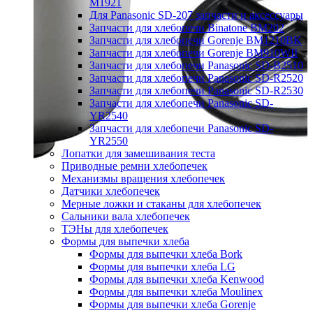
M1921
Для Panasonic SD-207 запчасти и аксессуары
Запчасти для хлебопечи Binatone BM202
Запчасти для хлебопечи Gorenje BM1210BK
Запчасти для хлебопечи Gorenje BM910WII
Запчасти для хлебопечи Panasonic SD-B2510
Запчасти для хлебопечи Panasonic SD-R2520
Запчасти для хлебопечи Panasonic SD-R2530
Запчасти для хлебопечи Panasonic SD-
YR2540
Запчасти для хлебопечи Panasonic SD-
YR2550
Лопатки для замешивания теста
Приводные ремни хлебопечек
Механизмы вращения хлебопечек
Датчики хлебопечек
Мерные ложки и стаканы для хлебопечек
Сальники вала хлебопечек
ТЭНы для хлебопечек
Формы для выпечки хлеба
Формы для выпечки хлеба Bork
Формы для выпечки хлеба LG
Формы для выпечки хлеба Kenwood
Формы для выпечки хлеба Moulinex
Формы для выпечки хлеба Gorenje