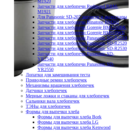
M1920
Запчасти для хлебопечи Redmond RBM-
M1921
Для Panasonic SD-207 запчасти и аксессуары
Запчасти для хлебопечи Binatone BM202
Запчасти для хлебопечи Gorenje BM1210BK
Запчасти для хлебопечи Gorenje BM910WII
Запчасти для хлебопечи Panasonic SD-B2510
Запчасти для хлебопечи Panasonic SD-R2520
Запчасти для хлебопечи Panasonic SD-R2530
Запчасти для хлебопечи Panasonic SD-
YR2540
Запчасти для хлебопечи Panasonic SD-
YR2550
Лопатки для замешивания теста
Приводные ремни хлебопечек
Механизмы вращения хлебопечек
Датчики хлебопечек
Мерные ложки и стаканы для хлебопечек
Сальники вала хлебопечек
ТЭНы для хлебопечек
Формы для выпечки хлеба
Формы для выпечки хлеба Bork
Формы для выпечки хлеба LG
Формы для выпечки хлеба Kenwood