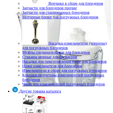
Венчики в сборе для блендеров
Запчасти для блендеров прочие
Запчасти для стационарных блендеров
Моторные блоки для погружных блендеров
Насадки-измельчители (чопперы)
для погружных блендеров
Муфты соединительные для блендеров
Стаканы мерные для блендеров
Насадки для приготовления пюре для блендеров
Ножи измельчителя для блендеров
Измельчители в сборе для погружных блендеров
Крышки-редукторы измельчителей погружных
блендеров
Чаши для измельчителей погружных блендеров
Другие товары каталога