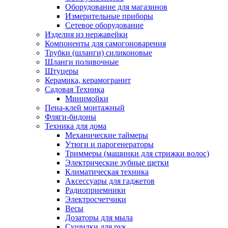
Оборудование для магазинов
Измерительные приборы
Сетевое оборудование
Изделия из нержавейки
Компоненты для самогоноварения
Трубки (шланги) силиконовые
Шланги поливочные
Штуцеры
Керамика, керамогранит
Садовая Техника
Минимойки
Пена-клей монтажный
Фляги-бидоны
Техника для дома
Механические таймеры
Утюги и парогенераторы
Триммеры (машинки для стрижки волос)
Электрические зубные щетки
Климатическая техника
Аксессуары для гаджетов
Радиоприемники
Электросчетчики
Весы
Дозаторы для мыла
Сушилки для рук