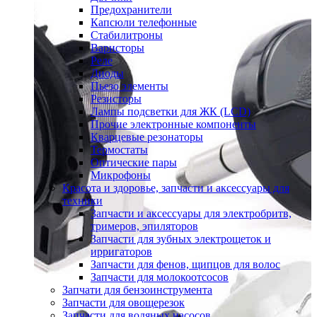
Предохранители
Капсюли телефонные
Стабилитроны
Варисторы
Реле
Диоды
Пьезо элементы
Резисторы
Лампы подсветки для ЖК (LCD)
Прочие электронные компоненты
Кварцевые резонаторы
Термостаты
Оптические пары
Микрофоны
Красота и здоровье, запчасти и аксессуары для
техники
Запчасти и аксессуары для электробритв,
тримеров, эпиляторов
Запчасти для зубных электрощеток и
ирригаторов
Запчасти для фенов, щипцов для волос
Запчасти для молокоотсосов
Запчати для бензоинструмента
Запчасти для овощерезок
Запчасти для водяных насосов