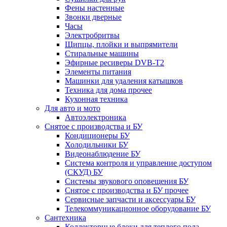
Фены настенные
Звонки дверные
Часы
Электробритвы
Щипцы, плойки и выпрямители
Стиральные машины
Эфирные ресиверы DVB-T2
Элементы питания
Машинки для удаления катышков
Техника для дома прочее
Кухонная техника
Для авто и мото
Автоэлектроника
Снятое с производства и БУ
Кондиционеры БУ
Холодильники БУ
Видеонаблюдение БУ
Система контроля и управление доступом
(СКУД) БУ
Системы звукового оповещения БУ
Снятое с производства и БУ прочее
Сервисные запчасти и аксессуары БУ
Телекоммуникационное оборудование БУ
Сантехника
Коллекторные блоки для теплого пола