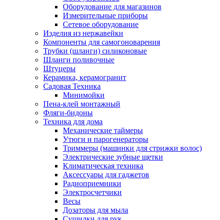
Оборудование для магазинов
Измерительные приборы
Сетевое оборудование
Изделия из нержавейки
Компоненты для самогоноварения
Трубки (шланги) силиконовые
Шланги поливочные
Штуцеры
Керамика, керамогранит
Садовая Техника
Минимойки
Пена-клей монтажный
Фляги-бидоны
Техника для дома
Механические таймеры
Утюги и парогенераторы
Триммеры (машинки для стрижки волос)
Электрические зубные щетки
Климатическая техника
Аксессуары для гаджетов
Радиоприемники
Электросчетчики
Весы
Дозаторы для мыла
Сушилки для рук