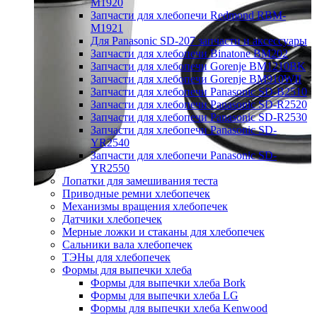
M1920
Запчасти для хлебопечи Redmond RBM-
M1921
Для Panasonic SD-207 запчасти и аксессуары
Запчасти для хлебопечи Binatone BM202
Запчасти для хлебопечи Gorenje BM1210BK
Запчасти для хлебопечи Gorenje BM910WII
Запчасти для хлебопечи Panasonic SD-B2510
Запчасти для хлебопечи Panasonic SD-R2520
Запчасти для хлебопечи Panasonic SD-R2530
Запчасти для хлебопечи Panasonic SD-
YR2540
Запчасти для хлебопечи Panasonic SD-
YR2550
Лопатки для замешивания теста
Приводные ремни хлебопечек
Механизмы вращения хлебопечек
Датчики хлебопечек
Мерные ложки и стаканы для хлебопечек
Сальники вала хлебопечек
ТЭНы для хлебопечек
Формы для выпечки хлеба
Формы для выпечки хлеба Bork
Формы для выпечки хлеба LG
Формы для выпечки хлеба Kenwood