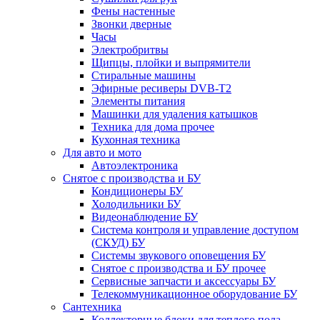
Фены настенные
Звонки дверные
Часы
Электробритвы
Щипцы, плойки и выпрямители
Стиральные машины
Эфирные ресиверы DVB-T2
Элементы питания
Машинки для удаления катышков
Техника для дома прочее
Кухонная техника
Для авто и мото
Автоэлектроника
Снятое с производства и БУ
Кондиционеры БУ
Холодильники БУ
Видеонаблюдение БУ
Система контроля и управление доступом
(СКУД) БУ
Системы звукового оповещения БУ
Снятое с производства и БУ прочее
Сервисные запчасти и аксессуары БУ
Телекоммуникационное оборудование БУ
Сантехника
Коллекторные блоки для теплого пола