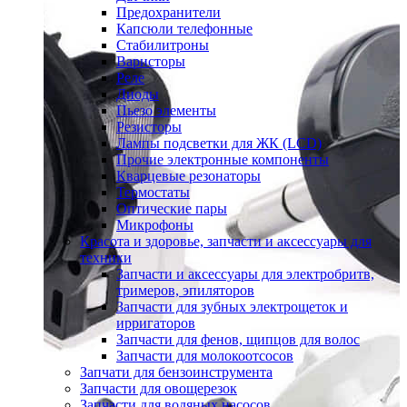
Предохранители
Капсюли телефонные
Стабилитроны
Варисторы
Реле
Диоды
Пьезо элементы
Резисторы
Лампы подсветки для ЖК (LCD)
Прочие электронные компоненты
Кварцевые резонаторы
Термостаты
Оптические пары
Микрофоны
Красота и здоровье, запчасти и аксессуары для
техники
Запчасти и аксессуары для электробритв,
тримеров, эпиляторов
Запчасти для зубных электрощеток и
ирригаторов
Запчасти для фенов, щипцов для волос
Запчасти для молокоотсосов
Запчати для бензоинструмента
Запчасти для овощерезок
Запчасти для водяных насосов