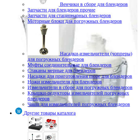
Венчики в сборе для блендеров
Запчасти для блендеров прочие
Запчасти для стационарных блендеров
Моторные блоки для погружных блендеров
Насадки-измельчители (чопперы)
для погружных блендеров
Муфты соединительные для блендеров
Стаканы мерные для блендеров
Насадки для приготовления пюре для блендеров
Ножи измельчителя для блендеров
Измельчители в сборе для погружных блендеров
Крышки-редукторы измельчителей погружных
блендеров
Чаши для измельчителей погружных блендеров
Другие товары каталога