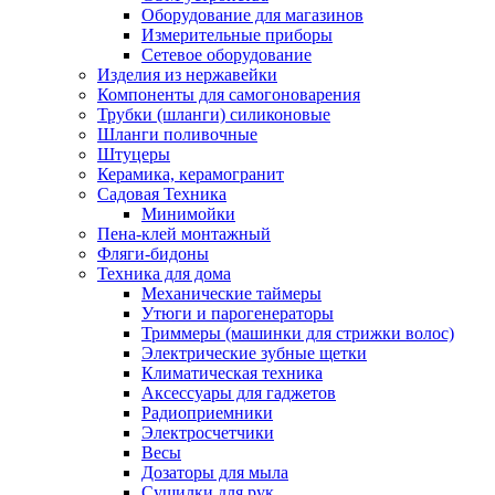
Оборудование для магазинов
Измерительные приборы
Сетевое оборудование
Изделия из нержавейки
Компоненты для самогоноварения
Трубки (шланги) силиконовые
Шланги поливочные
Штуцеры
Керамика, керамогранит
Садовая Техника
Минимойки
Пена-клей монтажный
Фляги-бидоны
Техника для дома
Механические таймеры
Утюги и парогенераторы
Триммеры (машинки для стрижки волос)
Электрические зубные щетки
Климатическая техника
Аксессуары для гаджетов
Радиоприемники
Электросчетчики
Весы
Дозаторы для мыла
Сушилки для рук