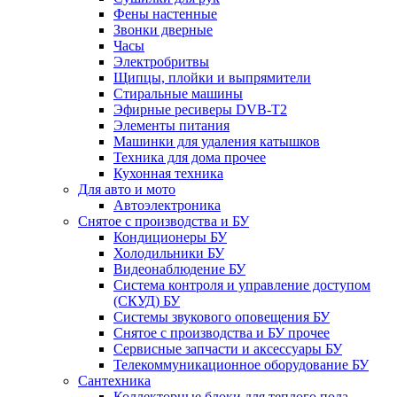
Фены настенные
Звонки дверные
Часы
Электробритвы
Щипцы, плойки и выпрямители
Стиральные машины
Эфирные ресиверы DVB-T2
Элементы питания
Машинки для удаления катышков
Техника для дома прочее
Кухонная техника
Для авто и мото
Автоэлектроника
Снятое с производства и БУ
Кондиционеры БУ
Холодильники БУ
Видеонаблюдение БУ
Система контроля и управление доступом
(СКУД) БУ
Системы звукового оповещения БУ
Снятое с производства и БУ прочее
Сервисные запчасти и аксессуары БУ
Телекоммуникационное оборудование БУ
Сантехника
Коллекторные блоки для теплого пола