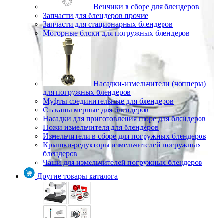
Венчики в сборе для блендеров
Запчасти для блендеров прочие
Запчасти для стационарных блендеров
Моторные блоки для погружных блендеров
Насадки-измельчители (чопперы)
для погружных блендеров
Муфты соединительные для блендеров
Стаканы мерные для блендеров
Насадки для приготовления пюре для блендеров
Ножи измельчителя для блендеров
Измельчители в сборе для погружных блендеров
Крышки-редукторы измельчителей погружных
блендеров
Чаши для измельчителей погружных блендеров
Другие товары каталога