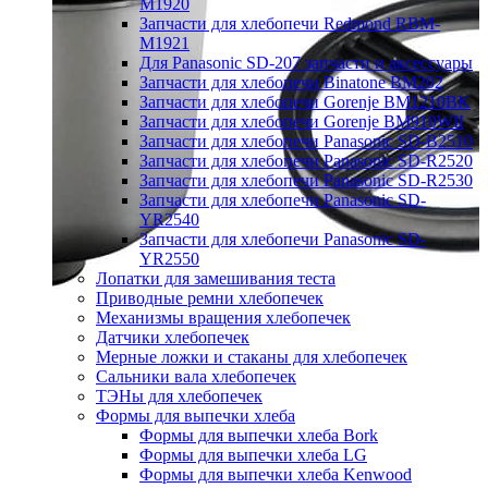
M1920
Запчасти для хлебопечи Redmond RBM-
M1921
Для Panasonic SD-207 запчасти и аксессуары
Запчасти для хлебопечи Binatone BM202
Запчасти для хлебопечи Gorenje BM1210BK
Запчасти для хлебопечи Gorenje BM910WII
Запчасти для хлебопечи Panasonic SD-B2510
Запчасти для хлебопечи Panasonic SD-R2520
Запчасти для хлебопечи Panasonic SD-R2530
Запчасти для хлебопечи Panasonic SD-
YR2540
Запчасти для хлебопечи Panasonic SD-
YR2550
Лопатки для замешивания теста
Приводные ремни хлебопечек
Механизмы вращения хлебопечек
Датчики хлебопечек
Мерные ложки и стаканы для хлебопечек
Сальники вала хлебопечек
ТЭНы для хлебопечек
Формы для выпечки хлеба
Формы для выпечки хлеба Bork
Формы для выпечки хлеба LG
Формы для выпечки хлеба Kenwood