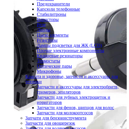
Предохранители
Капсюли телефонные
Стабилитроны
Варисторы
Реле
Диоды
Пьезо элементы
Резисторы
Лампы подсветки для ЖК (LCD)
Прочие электронные компоненты
Кварцевые резонаторы
Термостаты
Оптические пары
Микрофоны
Красота и здоровье, запчасти и аксессуары для
техники
Запчасти и аксессуары для электробритв,
тримеров, эпиляторов
Запчасти для зубных электрощеток и
ирригаторов
Запчасти для фенов, щипцов для волос
Запчасти для молокоотсосов
Запчати для бензоинструмента
Запчасти для овощерезок
Запчасти для водяных насосов