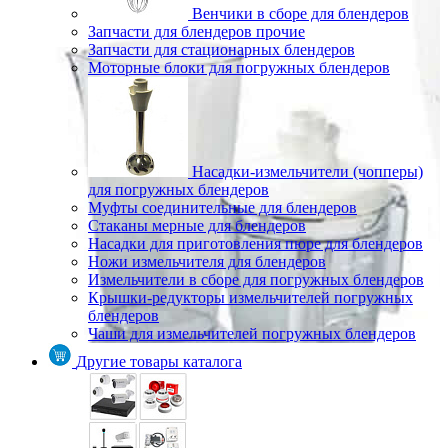
Венчики в сборе для блендеров
Запчасти для блендеров прочие
Запчасти для стационарных блендеров
Моторные блоки для погружных блендеров
Насадки-измельчители (чопперы)
для погружных блендеров
Муфты соединительные для блендеров
Стаканы мерные для блендеров
Насадки для приготовления пюре для блендеров
Ножи измельчителя для блендеров
Измельчители в сборе для погружных блендеров
Крышки-редукторы измельчителей погружных
блендеров
Чаши для измельчителей погружных блендеров
Другие товары каталога