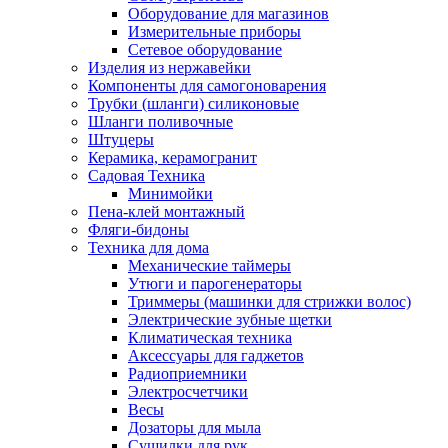
Оборудование для магазинов
Измерительные приборы
Сетевое оборудование
Изделия из нержавейки
Компоненты для самогоноварения
Трубки (шланги) силиконовые
Шланги поливочные
Штуцеры
Керамика, керамогранит
Садовая Техника
Минимойки
Пена-клей монтажный
Фляги-бидоны
Техника для дома
Механические таймеры
Утюги и парогенераторы
Триммеры (машинки для стрижки волос)
Электрические зубные щетки
Климатическая техника
Аксессуары для гаджетов
Радиоприемники
Электросчетчики
Весы
Дозаторы для мыла
Сушилки для рук