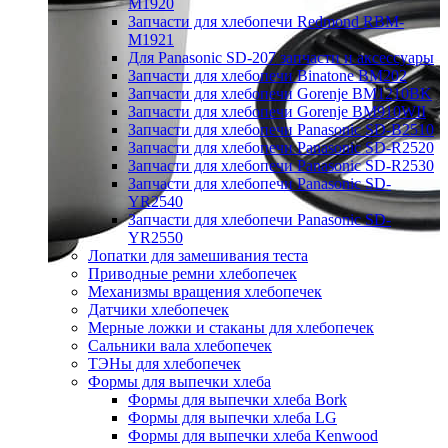
M1920
Запчасти для хлебопечи Redmond RBM-
M1921
Для Panasonic SD-207 запчасти и аксессуары
Запчасти для хлебопечи Binatone BM202
Запчасти для хлебопечи Gorenje BM1210BK
Запчасти для хлебопечи Gorenje BM910WII
Запчасти для хлебопечи Panasonic SD-B2510
Запчасти для хлебопечи Panasonic SD-R2520
Запчасти для хлебопечи Panasonic SD-R2530
Запчасти для хлебопечи Panasonic SD-
YR2540
Запчасти для хлебопечи Panasonic SD-
YR2550
Лопатки для замешивания теста
Приводные ремни хлебопечек
Механизмы вращения хлебопечек
Датчики хлебопечек
Мерные ложки и стаканы для хлебопечек
Сальники вала хлебопечек
ТЭНы для хлебопечек
Формы для выпечки хлеба
Формы для выпечки хлеба Bork
Формы для выпечки хлеба LG
Формы для выпечки хлеба Kenwood