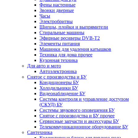
Фены настенные
Звонки дверные
Часы
Электробритвы
Щипцы, плойки и выпрямители
Стиральные машины
Эфирные ресиверы DVB-T2
Элементы питания
Машинки для удаления катышков
Техника для дома прочее
Кухонная техника
Для авто и мото
Автоэлектроника
Снятое с производства и БУ
Кондиционеры БУ
Холодильники БУ
Видеонаблюдение БУ
Система контроля и управление доступом
(СКУД) БУ
Системы звукового оповещения БУ
Снятое с производства и БУ прочее
Сервисные запчасти и аксессуары БУ
Телекоммуникационное оборудование БУ
Сантехника
Коллекторные блоки для теплого пола