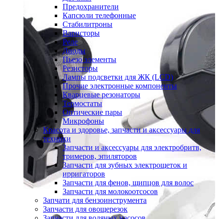
Предохранители
Капсюли телефонные
Стабилитроны
Варисторы
Реле
Диоды
Пьезо элементы
Резисторы
Лампы подсветки для ЖК (LCD)
Прочие электронные компоненты
Кварцевые резонаторы
Термостаты
Оптические пары
Микрофоны
Красота и здоровье, запчасти и аксессуары для
техники
Запчасти и аксессуары для электробритв,
тримеров, эпиляторов
Запчасти для зубных электрощеток и
ирригаторов
Запчасти для фенов, щипцов для волос
Запчасти для молокоотсосов
Запчати для бензоинструмента
Запчасти для овощерезок
Запчасти для водяных насосов