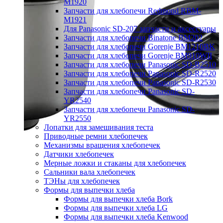
M1920
Запчасти для хлебопечи Redmond RBM-
M1921
Для Panasonic SD-207 запчасти и аксессуары
Запчасти для хлебопечи Binatone BM202
Запчасти для хлебопечи Gorenje BM1210BK
Запчасти для хлебопечи Gorenje BM910WII
Запчасти для хлебопечи Panasonic SD-B2510
Запчасти для хлебопечи Panasonic SD-R2520
Запчасти для хлебопечи Panasonic SD-R2530
Запчасти для хлебопечи Panasonic SD-
YR2540
Запчасти для хлебопечи Panasonic SD-
YR2550
Лопатки для замешивания теста
Приводные ремни хлебопечек
Механизмы вращения хлебопечек
Датчики хлебопечек
Мерные ложки и стаканы для хлебопечек
Сальники вала хлебопечек
ТЭНы для хлебопечек
Формы для выпечки хлеба
Формы для выпечки хлеба Bork
Формы для выпечки хлеба LG
Формы для выпечки хлеба Kenwood