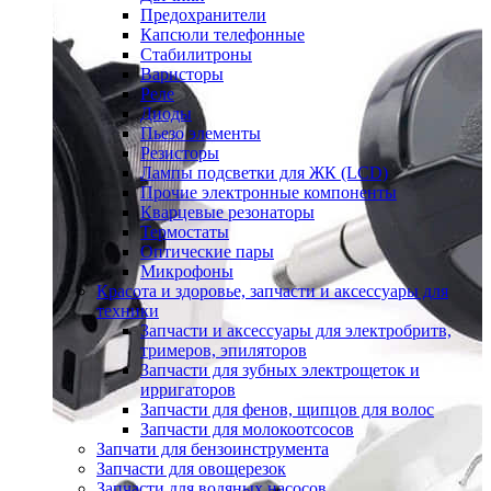
Предохранители
Капсюли телефонные
Стабилитроны
Варисторы
Реле
Диоды
Пьезо элементы
Резисторы
Лампы подсветки для ЖК (LCD)
Прочие электронные компоненты
Кварцевые резонаторы
Термостаты
Оптические пары
Микрофоны
Красота и здоровье, запчасти и аксессуары для
техники
Запчасти и аксессуары для электробритв,
тримеров, эпиляторов
Запчасти для зубных электрощеток и
ирригаторов
Запчасти для фенов, щипцов для волос
Запчасти для молокоотсосов
Запчати для бензоинструмента
Запчасти для овощерезок
Запчасти для водяных насосов