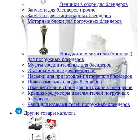
Венчики в сборе для блендеров
Запчасти для блендеров прочие
Запчасти для стационарных блендеров
Моторные блоки для погружных блендеров
Насадки-измельчители (чопперы)
для погружных блендеров
Муфты соединительные для блендеров
Стаканы мерные для блендеров
Насадки для приготовления пюре для блендеров
Ножи измельчителя для блендеров
Измельчители в сборе для погружных блендеров
Крышки-редукторы измельчителей погружных
блендеров
Чаши для измельчителей погружных блендеров
Другие товары каталога