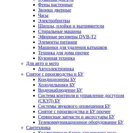
Фены настенные
Звонки дверные
Часы
Электробритвы
Щипцы, плойки и выпрямители
Стиральные машины
Эфирные ресиверы DVB-T2
Элементы питания
Машинки для удаления катышков
Техника для дома прочее
Кухонная техника
Для авто и мото
Автоэлектроника
Снятое с производства и БУ
Кондиционеры БУ
Холодильники БУ
Видеонаблюдение БУ
Система контроля и управление доступом
(СКУД) БУ
Системы звукового оповещения БУ
Снятое с производства и БУ прочее
Сервисные запчасти и аксессуары БУ
Телекоммуникационное оборудование БУ
Сантехника
Коллекторные блоки для теплого пола