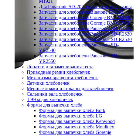
M1921
Для Panasonic SD-207 запчасти и аксессуары
Запчасти для хлебопечи Binatone BM202
Запчасти для хлебопечи Gorenje BM1210BK
Запчасти для хлебопечи Gorenje BM910WII
Запчасти для хлебопечи Panasonic SD-B2510
Запчасти для хлебопечи Panasonic SD-R2520
Запчасти для хлебопечи Panasonic SD-R2530
Запчасти для хлебопечи Panasonic SD-
YR2540
Запчасти для хлебопечи Panasonic SD-
YR2550
Лопатки для замешивания теста
Приводные ремни хлебопечек
Механизмы вращения хлебопечек
Датчики хлебопечек
Мерные ложки и стаканы для хлебопечек
Сальники вала хлебопечек
ТЭНы для хлебопечек
Формы для выпечки хлеба
Формы для выпечки хлеба Bork
Формы для выпечки хлеба LG
Формы для выпечки хлеба Kenwood
Формы для выпечки хлеба Moulinex
Формы для выпечки хлеба Gorenje