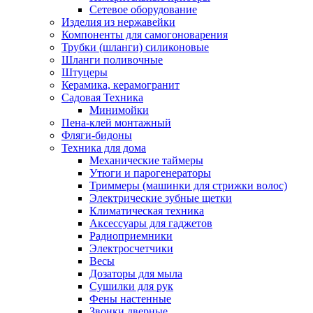
Сетевое оборудование
Изделия из нержавейки
Компоненты для самогоноварения
Трубки (шланги) силиконовые
Шланги поливочные
Штуцеры
Керамика, керамогранит
Садовая Техника
Минимойки
Пена-клей монтажный
Фляги-бидоны
Техника для дома
Механические таймеры
Утюги и парогенераторы
Триммеры (машинки для стрижки волос)
Электрические зубные щетки
Климатическая техника
Аксессуары для гаджетов
Радиоприемники
Электросчетчики
Весы
Дозаторы для мыла
Сушилки для рук
Фены настенные
Звонки дверные