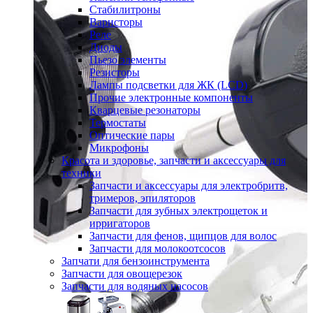
Стабилитроны
Варисторы
Реле
Диоды
Пьезо элементы
Резисторы
Лампы подсветки для ЖК (LCD)
Прочие электронные компоненты
Кварцевые резонаторы
Термостаты
Оптические пары
Микрофоны
Красота и здоровье, запчасти и аксессуары для
техники
Запчасти и аксессуары для электробритв,
тримеров, эпиляторов
Запчасти для зубных электрощеток и
ирригаторов
Запчасти для фенов, щипцов для волос
Запчасти для молокоотсосов
Запчати для бензоинструмента
Запчасти для овощерезок
Запчасти для водяных насосов