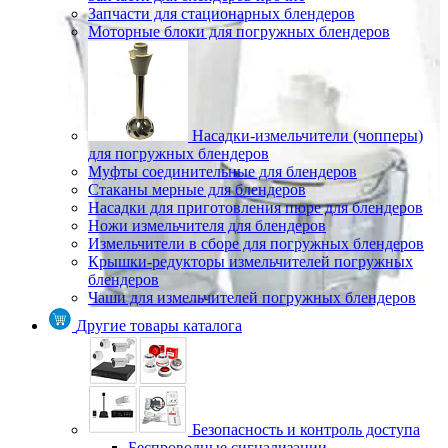
Запчасти для стационарных блендеров
Моторные блоки для погружных блендеров
Насадки-измельчители (чопперы)
для погружных блендеров
Муфты соединительные для блендеров
Стаканы мерные для блендеров
Насадки для приготовления пюре для блендеров
Ножи измельчителя для блендеров
Измельчители в сборе для погружных блендеров
Крышки-редукторы измельчителей погружных
блендеров
Чаши для измельчителей погружных блендеров
Другие товары каталога
Безопасность и контроль доступа
Беспроводные сигнализации