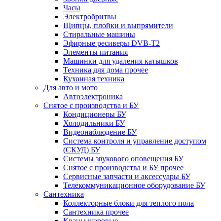
Часы
Электробритвы
Щипцы, плойки и выпрямители
Стиральные машины
Эфирные ресиверы DVB-T2
Элементы питания
Машинки для удаления катышков
Техника для дома прочее
Кухонная техника
Для авто и мото
Автоэлектроника
Снятое с производства и БУ
Кондиционеры БУ
Холодильники БУ
Видеонаблюдение БУ
Система контроля и управление доступом
(СКУД) БУ
Системы звукового оповещения БУ
Снятое с производства и БУ прочее
Сервисные запчасти и аксессуары БУ
Телекоммуникационное оборудование БУ
Сантехника
Коллекторные блоки для теплого пола
Сантехника прочее
Краны шаровые