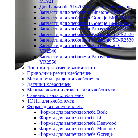
M1921
Для Panasonic SD-207 запчасти и аксессуары
Запчасти для хлебопечи Binatone BM202
Запчасти для хлебопечи Gorenje BM1210BK
Запчасти для хлебопечи Gorenje BM910WII
Запчасти для хлебопечи Panasonic SD-B2510
Запчасти для хлебопечи Panasonic SD-R2520
Запчасти для хлебопечи Panasonic SD-R2530
Запчасти для хлебопечи Panasonic SD-
YR2540
Запчасти для хлебопечи Panasonic SD-
YR2550
Лопатки для замешивания теста
Приводные ремни хлебопечек
Механизмы вращения хлебопечек
Датчики хлебопечек
Мерные ложки и стаканы для хлебопечек
Сальники вала хлебопечек
ТЭНы для хлебопечек
Формы для выпечки хлеба
Формы для выпечки хлеба Bork
Формы для выпечки хлеба LG
Формы для выпечки хлеба Kenwood
Формы для выпечки хлеба Moulinex
Формы для выпечки хлеба Gorenje