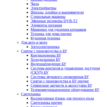
Часы
Электробритвы
Щипцы, плойки и выпрямители
Стиральные машины
Эфирные ресиверы DVB-T2
Элементы питания
Машинки для удаления катышков
Техника для дома прочее
Кухонная техника
Для авто и мото
Автоэлектроника
Снятое с производства и БУ
Кондиционеры БУ
Холодильники БУ
Видеонаблюдение БУ
Система контроля и управление доступом
(СКУД) БУ
Системы звукового оповещения БУ
Снятое с производства и БУ прочее
Сервисные запчасти и аксессуары БУ
Телекоммуникационное оборудование БУ
Сантехника
Коллекторные блоки для теплого пола
Сантехника прочее
Краны шаровые