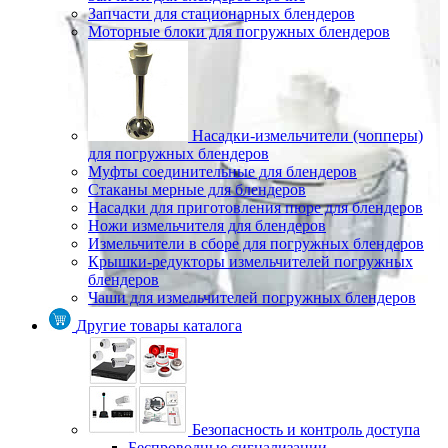
Запчасти для стационарных блендеров
Моторные блоки для погружных блендеров
Насадки-измельчители (чопперы)
для погружных блендеров
Муфты соединительные для блендеров
Стаканы мерные для блендеров
Насадки для приготовления пюре для блендеров
Ножи измельчителя для блендеров
Измельчители в сборе для погружных блендеров
Крышки-редукторы измельчителей погружных
блендеров
Чаши для измельчителей погружных блендеров
Другие товары каталога
Безопасность и контроль доступа
Беспроводные сигнализации