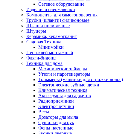
Сетевое оборудование
Изделия из нержавейки
Компоненты для самогоноварения
Трубки (шланги) силиконовые
Шланги поливочные
Штуцеры
Керамика, керамогранит
Садовая Техника
Минимойки
Пена-клей монтажный
Фляги-бидоны
Техника для дома
Механические таймеры
Утюги и парогенераторы
Триммеры (машинки для стрижки волос)
Электрические зубные щетки
Климатическая техника
Аксессуары для гаджетов
Радиоприемники
Электросчетчики
Весы
Дозаторы для мыла
Сушилки для рук
Фены настенные
Звонки дверные