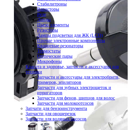
Стабилитроны
Варисторы
Реле
Диоды
Пьезо элементы
Резисторы
Лампы подсветки для ЖК (LCD)
Прочие электронные компоненты
Кварцевые резонаторы
Термостаты
Оптические пары
Микрофоны
Красота и здоровье, запчасти и аксессуары для
техники
Запчасти и аксессуары для электробритв,
тримеров, эпиляторов
Запчасти для зубных электрощеток и
ирригаторов
Запчасти для фенов, щипцов для волос
Запчасти для молокоотсосов
Запчати для бензоинструмента
Запчасти для овощерезок
Запчасти для водяных насосов