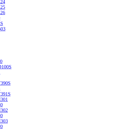
524
525
526
0
2S
503
0
D100S
2
F390S
3
F391S
M301
40
M302
50
M303
70