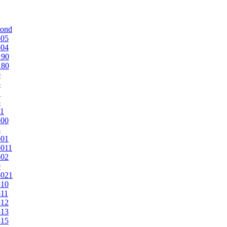
mond
505
504
190
180
0
5
1
5
1
500
3
501
011
502
9
5021
510
11
512
513
515