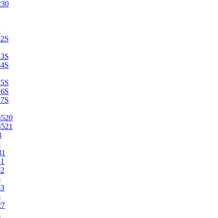
230
2
22S
23S
24S
25S
26S
27S
4520
4521
3
5
31
51
52
6
53
6
27
1