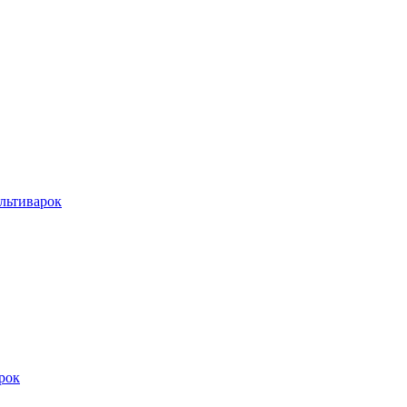
льтиварок
рок